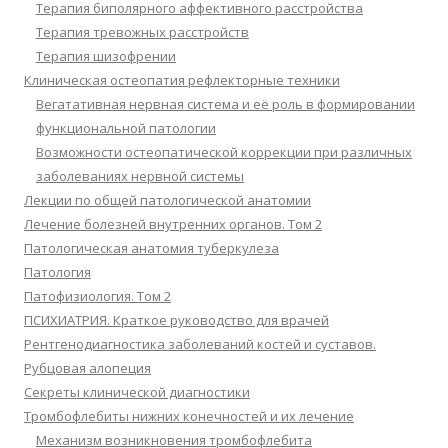
Терапия биполярного аффективного расстройства
Терапия тревожных расстройств
Терапия шизофрении
Клиническая остеопатия рефлекторные техники
Вегатативная нервная система и её роль в формировании
функциональной патологии
Возможности остеопатической коррекции при различных
заболеваниях нервной системы
Лекции по общей патологической анатомии
Лечение болезней внутренних органов. Том 2
Патологическая анатомия туберкулеза
Патология
Патофизиология. Том 2
ПСИХИАТРИЯ. Краткое руководство для врачей
Рентгенодиагностика заболеваний костей и суставов.
Рубцовая алопеция
Секреты клинической диагностики
Тромбофлебиты нижних конечностей и их лечение
Механизм возникновения тромбофлебита