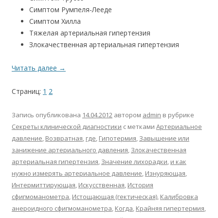
Симптом Румпеля-Лееде
Симптом Хилла
Тяжелая артериальная гипертензия
Злокачественная артериальная гипертензия
Читать далее
→
Страниц:
1
2
Запись опубликована
14.04.2012
автором
admin
в рубрике
Секреты клинической диагностики
с метками
Артериальное
давление
,
Возвратная
,
где
,
Гипотермия
,
Завышение или
занижение артериального давления
,
Злокачественная
артериальная гипертензия
,
Значение лихорадки
,
и как
нужно измерять артериальное давление
,
Изнуряющая
,
Интермиттирующая
,
Искусственная
,
История
сфигмоманометра
,
Истощающая (гектическая)
,
Калибровка
анероидного сфигмоманометра
,
Когда
,
Крайняя гипертермия
,