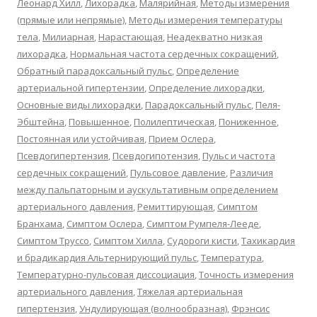
Леонард Хилл
,
Лихорадка
,
Малярийная
,
Методы измерения
(прямые или непрямые)
,
Методы измерения температуры
тела
,
Милиарная
,
Нарастающая
,
Неадекватно низкая
лихорадка
,
Нормальная частота сердечных сокращений
,
Обратный парадоксальный пульс
,
Определение
артериальной гипертензии
,
Определение лихорадки
,
Основные виды лихорадки
,
Парадоксальный пульс
,
Пеля-
Эбштейна
,
Повышенное
,
Полилептическая
,
Пониженное
,
Постоянная или устойчивая
,
Прием Ослера
,
Псевдогипертензия
,
Псевдогипотензия
,
Пульс и частота
сердечных сокращений
,
Пульсовое давление
,
Различия
между пальпаторным и аускультативным определением
артериального давления
,
Ремиттирующая
,
Симптом
Бранхама
,
Симптом Ослера
,
Симптом Румпеля-Лееде
,
Симптом Труссо
,
Симптом Хилла
,
Судороги кисти
,
Тахикардия
и брадикардия Альтернирующий пульс
,
Температура
,
Температурно-пульсовая диссоциация
,
Точность измерения
артериального давления
,
Тяжелая артериальная
гипертензия
,
Ундулирующая (волнообразная)
,
Фрэнсис