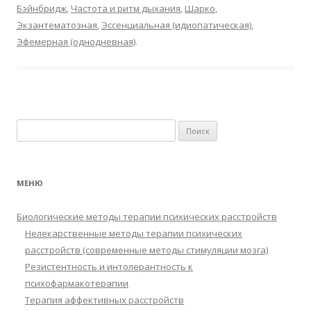
Бэйнбридж
,
Частота и ритм дыхания
,
Шарко
,
Экзантематозная
,
Эссенциальная (идиопатическая)
,
Эфемерная (однодневная)
.
Найти:
МЕНЮ
Биологические методы терапии психических расстройств
Нелекарственные методы терапии психических
расстройств (современные методы стимуляции мозга)
Резистентность и интолерантность к
психофармакотерапии
Терапия аффективных расстройств