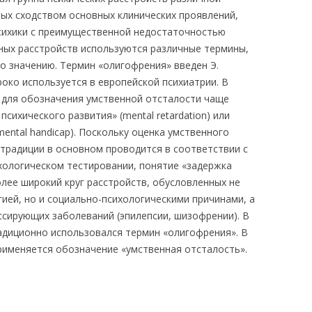
ных сходством основных клинических проявлений,
сихики с преимущественной недостаточностью
ных расстройств используются различные термины,
о значению. Термин «олигофрения» введен Э.
роко используется в европейской психиатрии. В
 для обозначения умственной отсталости чаще
сихического развития» (mental retardation) или
ental handicap). Поскольку оценка умственного
 традиции в основном проводится в соответствии с
хологическом тестировании, понятие «задержка
лее широкий круг расстройств, обусловленных не
ией, но и социально-психологическими причинами, а
ссирующих заболеваний (эпилепсии, шизофрении). В
адиционно использовался термин «олигофрения». В
рименяется обозначение «умственная отсталость».