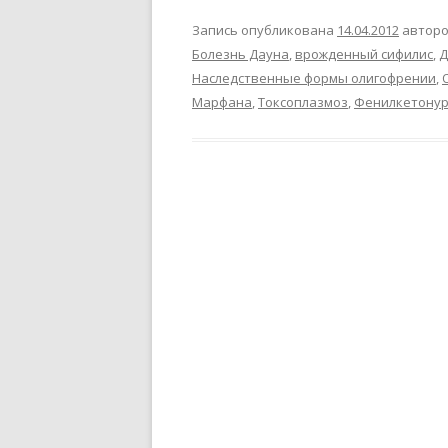
Запись опубликована
14.04.2012
автор
Болезнь Дауна
,
врожденный сифилис
,
Д
Наследственные формы олигофрении
,
Марфана
,
Токсоплазмоз
,
Фенилкетону