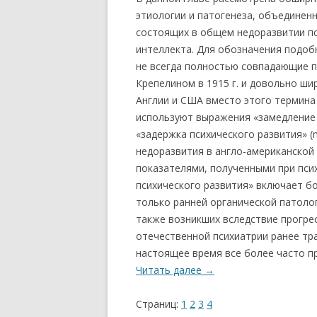
этиологии и патогенеза, объединен
состоящих в общем недоразвитии п
интеллекта. Для обозначения подоб
не всегда полностью совпадающие п
Крепелином в 1915 г. и довольно ши
Англии и США вместо этого термина
используют выражения «замедление п
«задержка психического развития» (m
недоразвития в англо-американской
показателями, полученными при пси
психического развития» включает бо
только ранней органической патолог
также возникших вследствие прогре
отечественной психиатрии ранее тр
настоящее время все более часто п
Читать далее
→
Страниц:
1
2
3
4