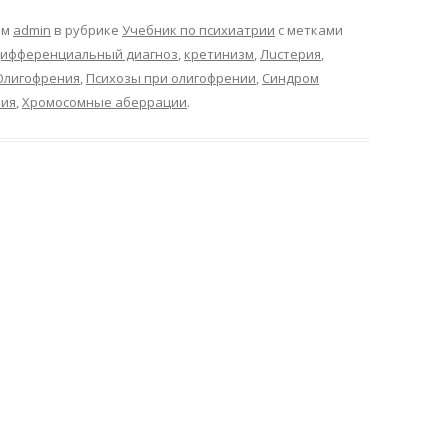
ом
admin
в рубрике
Учебник по психиатрии
с метками
ифференциальный диагноз
,
кретинизм
,
Лuстерия
,
Олигофрения
,
Психозы при олигофрении
,
Синдром
рия
,
Хромосомные аберрации
.