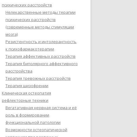
психических расстройств
Нелекарственные методы терапии
психических расстройств
(современные методы стимуляции
мозга)
Резистентность и интолерантность
к психофармакотерапии
Терапия аффективных расстройств
Терапия биполярного аффективного
расстройства
Терапия тревожных расстройств
Терапия шизофрении
Клиническая остеопатия
рефлекторные техники
Вегатативная нервная система и её
роль в формировании
функциональной патологии
Возможности остеопатической