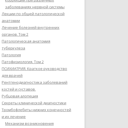
коррекции при различных
заболеваниях нервной системы
Лекции по общей патологической
анатомии
Лечение болезней внутренних
органов. Том 2
Патологическая анатомия
туберкулеза
Патология
Патофизиология. Том 2
ПСИХИАТРИЯ. Краткое руководство
для врачей
Рентгенодиагностика заболеваний
костей и суставов.
Рубцовая алопеция
Секреты клинической диагностики
Тромбофлебиты нижних конечностей
и их лечение
Механизм возникновения