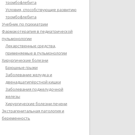
тромбофлебита
Условия, способствующие развитию
тромбофлебита
Учебник по психиатрии
Фармакотерапия в педиатрической
пульмонологии
Лекарственные средства,
применяемые в пульмонологии
Хирургические болезни
Брюшные грыжи
Заболевание желудка и
двенадцатипёрстной кишки
Заболевания поджелудочной
железы
Хирургические болезни печени
Экстрагенитальная патология и
беременность