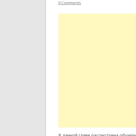
0 Comments
В данной главе рассмотрена обширн