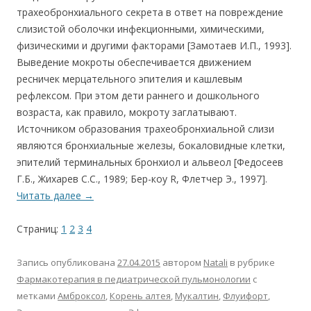
трахеобронхиального секрета в ответ на повреждение
слизистой оболочки инфекционными, химическими,
физическими и другими факторами [Замотаев И.П., 1993].
Выведение мокроты обеспечивается движением
ресничек мерцательного эпителия и кашлевым
рефлексом. При этом дети раннего и дошкольного
возраста, как правило, мокроту заглатывают.
Источником образования трахеобронхиальной слизи
являются бронхиальные железы, бокаловидные клетки,
эпителий терминальных бронхиол и альвеол [Федосеев
Г.Б., Жихарев С.С., 1989; Бер-коу R, Флетчер Э., 1997].
Читать далее
→
Страниц:
1
2
3
4
Запись опубликована
27.04.2015
автором
Natali
в рубрике
Фармакотерапия в педиатрической пульмонологии
с
метками
Амброксол
,
Корень алтея
,
Мукалтин
,
Флуифорт
,