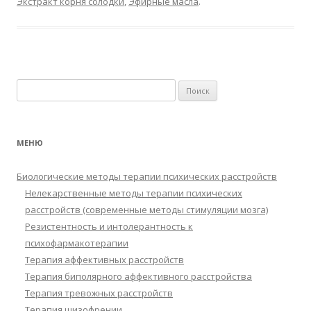
Экстракт корня солодки
,
Эфирные масла
.
Найти:
МЕНЮ
Биологические методы терапии психических расстройств
Нелекарственные методы терапии психических
расстройств (современные методы стимуляции мозга)
Резистентность и интолерантность к
психофармакотерапии
Терапия аффективных расстройств
Терапия биполярного аффективного расстройства
Терапия тревожных расстройств
Терапия шизофрении