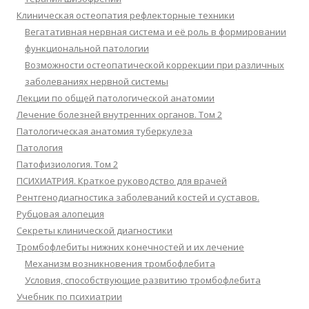
Клиническая остеопатия рефлекторные техники
Вегатативная нервная система и её роль в формировании
функциональной патологии
Возможности остеопатической коррекции при различных
заболеваниях нервной системы
Лекции по общей патологической анатомии
Лечение болезней внутренних органов. Том 2
Патологическая анатомия туберкулеза
Патология
Патофизиология. Том 2
ПСИХИАТРИЯ. Краткое руководство для врачей
Рентгенодиагностика заболеваний костей и суставов.
Рубцовая алопеция
Секреты клинической диагностики
Тромбофлебиты нижних конечностей и их лечение
Механизм возникновения тромбофлебита
Условия, способствующие развитию тромбофлебита
Учебник по психиатрии