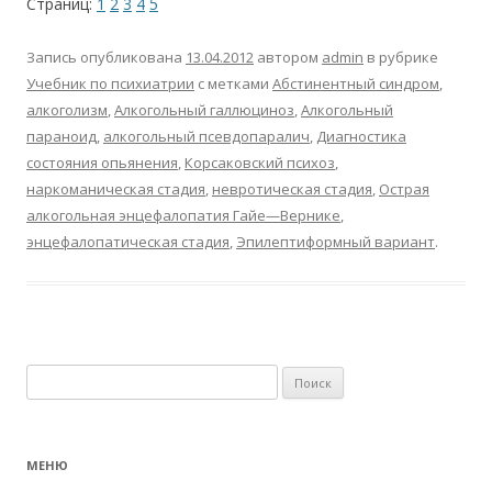
Страниц:
1
2
3
4
5
Запись опубликована
13.04.2012
автором
admin
в рубрике
Учебник по психиатрии
с метками
Абстинентный синдром
,
алкоголизм
,
Алкогольный галлюциноз
,
Алкогольный
параноид
,
алкогольный псевдопаралич
,
Диагностика
состояния опьянения
,
Корсаковский психоз
,
наркоманическая стадия
,
невротическая стадия
,
Острая
алкогольная энцефалопатия Гайе—Вернике
,
энцефалопатическая стадия
,
Эпилептиформный вариант
.
Найти:
МЕНЮ