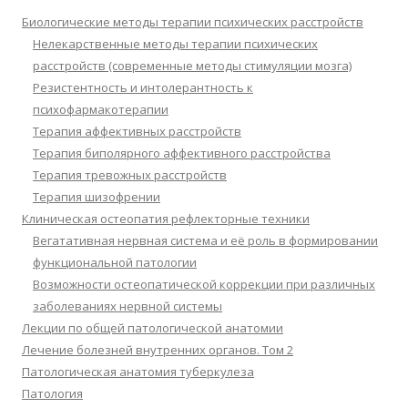
Биологические методы терапии психических расстройств
Нелекарственные методы терапии психических
расстройств (современные методы стимуляции мозга)
Резистентность и интолерантность к
психофармакотерапии
Терапия аффективных расстройств
Терапия биполярного аффективного расстройства
Терапия тревожных расстройств
Терапия шизофрении
Клиническая остеопатия рефлекторные техники
Вегатативная нервная система и её роль в формировании
функциональной патологии
Возможности остеопатической коррекции при различных
заболеваниях нервной системы
Лекции по общей патологической анатомии
Лечение болезней внутренних органов. Том 2
Патологическая анатомия туберкулеза
Патология