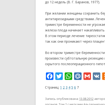
до 12 недель (В. Г. Баранов, 1977).
При желании женщины сохранить бе
антитиреоидными средствами. Лече
триместре беременности не угрожае
железа плода начинает накапливать
В этом периоде лечение тиреостати
так как они проникают через плацент
Во втором триместре беременности 
произвести субтотальную резекцию
скрытого послеоперационного гипот
F
T
W
M
G
V
ac
w
h
ai
m
K
Страниц:
1
2
3
4
5
6
7
e
itt
at
l.
ai
b
er
s
R
l
Запись опубликована
13.08.2012
автор
органов. Том 2
с метками
Альтернирую