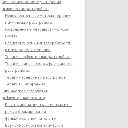
Биологические методы терапии
психических расстройств
Нелекарственные методы терапии
психических расстройств
(современные методы стимуляции
мозга)
Резистентность и интолерантность
к психофармакотерапии
Терапия аффективных расстройств
Терапия биполярного аффективного
расстройства
Терапия тревожных расстройств
Терапия шизофрении
Клиническая остеопатия
рефлекторные техники
Вегатативная нервная система и её
роль в формировании
функциональной патологии
Возможности остеопатической