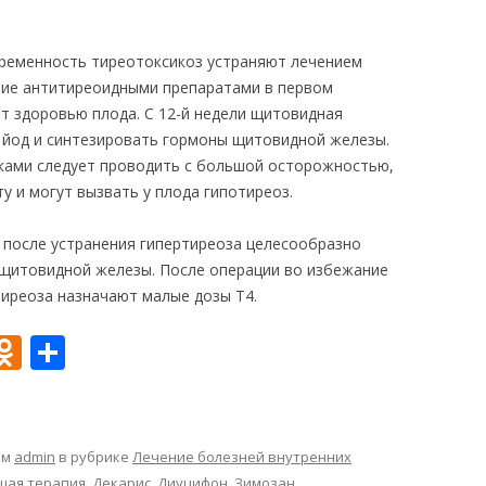
ременность тиреотоксикоз устраняют лечением
ние антитиреоидными препаратами в первом
т здоровью плода. С 12-й недели щитовидная
 йод и синтезировать гормоны щитовидной железы.
ками следует проводить с большой осторожностью,
у и могут вызвать у плода гипотиреоз.
после устранения гипертиреоза целесообразно
 щитовидной железы. После операции во избежание
иреоза назначают малые дозы Т4.
O
О
d
т
n
п
o
р
ом
admin
в рубрике
Лечение болезней внутренних
щая терапия
,
Декарис
,
Диуцифон
,
Зимозан
,