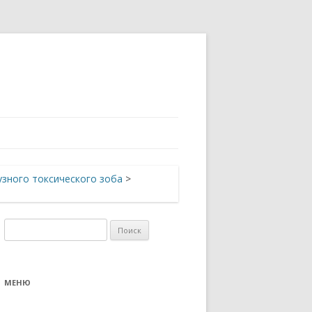
зного токсического зоба
>
Найти:
МЕНЮ