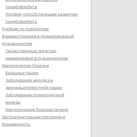
тромбофлебита
Условия, способствующие развитию
тромбофлебита
Учебник по психиатрии
Фармакотерапия в педиатрической
пульмонологии
Лекарственные средства,
применяемые в пульмонологии
Хирургические болезни
Брюшные грыжи
Заболевание желудка и
двенадцатипёрстной кишки
Заболевания поджелудочной
железы
Хирургические болезни печени
Экстрагенитальная патология и
беременность