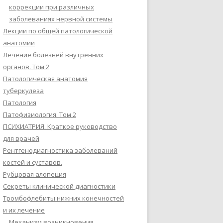
коррекции при различных
заболеваниях нервной системы
Лекции по общей патологической
анатомии
Лечение болезней внутренних
органов. Том 2
Патологическая анатомия
туберкулеза
Патология
Патофизиология. Том 2
ПСИХИАТРИЯ. Краткое руководство
для врачей
Рентгенодиагностика заболеваний
костей и суставов.
Рубцовая алопеция
Секреты клинической диагностики
Тромбофлебиты нижних конечностей
и их лечение
Механизм возникновения