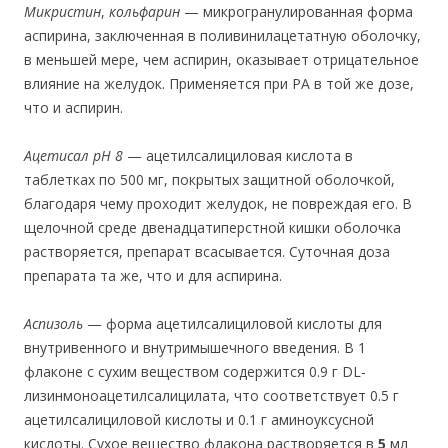
Микристин
,
кольфарин
— микрогранулированная форма
аспирина, заключенная в поливинилацетатную оболочку,
в меньшей мере, чем аспирин, оказывает отрицательное
влияние на желудок. Применяется при РА в той же дозе,
что и аспирин.
Ацетисал pH 8
— ацетилсалициловая кислота в
таблетках по 500 мг, покрытых защитной оболочкой,
благодаря чему проходит желудок, не повреждая его. В
щелочной среде двенадцатиперстной кишки оболочка
растворяется, препарат всасывается. Суточная доза
препарата та же, что и для аспирина.
Аспизоль
— форма ацетилсалициловой кислоты для
внутривенного и внутримышечного введения. В 1
флаконе с сухим веществом содержится 0.9 г DL-
лизинмоноацетилсалицилата, что соответствует 0.5 г
ацетилсалициловой кислоты и 0.1 г аминоуксусной
кислоты. Сухое вещество флакона растворяется в
5
мл