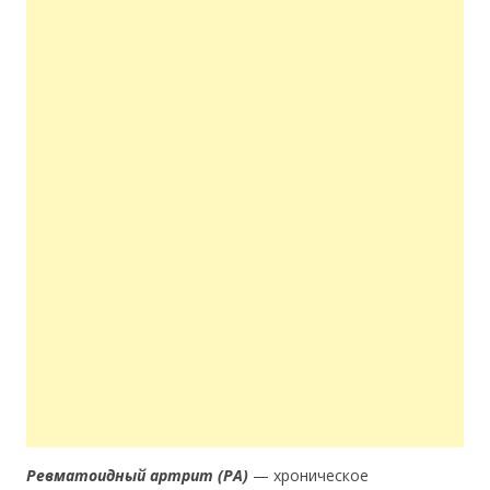
Ревматоидный артрит (РА)
— хроническое