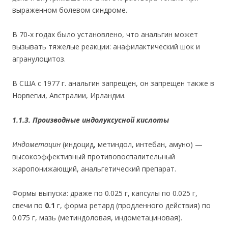
выраженном болевом синдроме.
В 70-х годах было установлено, что анальгин может
вызывать тяжелые реакции: анафилактический шок и
агранулоцитоз.
В США с 1977 г. анальгин запрещен, он запрещен также в
Норвегии, Австралии, Ирландии.
1.1.3. Производные индолуксусной кислоты
Индометацин
(индоцид, метиндол, интебан, амуно) —
высокоэффективный противовоспалительный
жаропонижающий, анальгетический препарат.
Формы выпуска: драже по 0.025 г, капсулы по 0.025 г,
свечи по
0.1
г, форма ретард (продленного действия) по
0.075 г, мазь (метиндоловая, индометациновая).