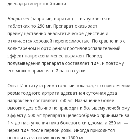
двенадцатиперстной кишки.
Напроксен
(напросин, норитис) — выпускается в
таблетках по 250 мг. Препарат оказывает
преимущественно анальгетическое действие и
отличается хорошей переносимостью. По сравнению с
вольтареном и ортофеном противовоспалительный
эффект напроксена менее выражен. Период
полувыведения препарата составляет
12
ч, и поэтому
его можно применять
2
раза в сутки.
Опыт Института ревматологии показал, что при лечении
ревматоидного артрита адекватная суточная доза
напроксена составляет 750 мг. Назначение более
высоких доз обычно не приводит к большему лечебному
эффекту. 500 мг препарата целесообразно принимать за
1 ч до наступления пика болевого синдрома, а 250 мг —
через
12
ч после первой дозы. Иногда приходится
повысить суточную дозу до 1500 мг.