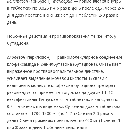
Бенетазон
(трибузон),
тандерил
— применяются внутрь
в таблетках по 0.025 г 4-6 раз в день после еды, через 2-4
дня дозу постепенно снижают до 1 таблетки 2-3 раза в
день.
Побочные действия и противопоказания те же, что. у
бутадиона.
Клофезон
(перклюзон) — равномолекулярное соединение
клофексамида и фенилбутазона (бутадиона). Оказывает
выраженное противовоспалительное действие,
усиливает выделение мочевой кислоты. В связи с
наличием в молекуле клофезона бутадиона препарат
рекомендуется применять тогда, когда другие НПВС
неэффективны. Выпускается в таблетках и капсулах по
0.2 г, в свечах и в виде мази. Суточная доза в таблетках
составляет 1200-1800 мг (по 1-2 таблетки 2-3 раза в
день). Свечи применяют ректально по 400 мг
(
1
свеча)
1
или
2
раза в день.
Побочные действия и