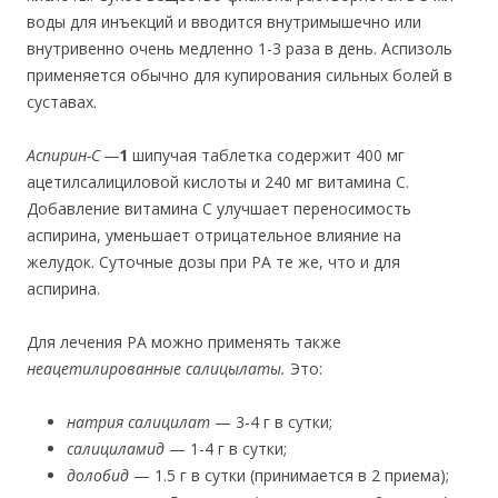
воды для инъекций и вводится внутримышечно или
внутривенно очень медленно 1-3 раза в день. Аспизоль
применяется обычно для купирования сильных болей в
суставах.
Аспирин-С —
1
шипучая таблетка содержит 400 мг
ацетилсалициловой кислоты и 240 мг витамина С.
Добавление витамина С улучшает переносимость
аспирина, уменьшает отрицательное влияние на
желудок. Суточные дозы при РА те же, что и для
аспирина.
Для лечения РА можно применять также
неацетилированные салицылаты.
Это:
натрия салицилат
— 3-4 г в сутки;
салициламид
— 1-4 г в сутки;
долобид
— 1.5 г в сутки (принимается в 2 приема);