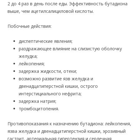
2 до 4 раз в день после еды. Эффективность бутадиона
выше, чем ацетилсалициловой кислоты.
Побочные действия:
диспептические явления;
раздражающее влияние на слизистую оболочку
желудка;
лейкопения;
задержка жидкости, отеки;
возможно развитие язв желудка и
двенадцатиперстной кишки, острого
интерстициального нефрита;
задержка натрия;
т
ромбоцитопения.
Противопоказания к назначению бутадиона: лейкопения,
язва желудка и двенадцатиперстной кишки, эрозивный
гастрит, артериальная гипертензия и сердечная