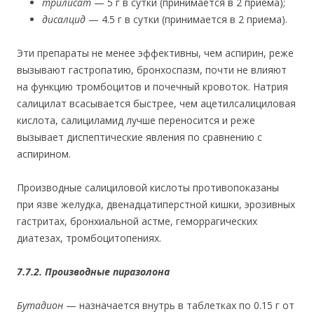
трилисат
— 5 г в сутки (принимается в 2 приема);
дисалцид
— 4.5 г в сутки (принимается в 2 приема).
Эти препараты не менее эффективны, чем аспирин, реже
вызывают гастропатию, бронхоспазм, почти не влияют
на функцию тромбоцитов и почечный кровоток. Натрия
салицилат всасывается быстрее, чем ацетилсалициловая
кислота, салициламид лучше переносится и реже
вызывает диспептические явления по сравнению с
аспирином.
Производные салициловой кислоты противопоказаны
при язве желудка, двенадцатиперстной кишки, эрозивных
гастритах, бронхиальной астме, геморрагических
диатезах, тромбоцитопениях.
7.7.2. Производные пиразолона
Бутадион
— назначается внутрь в таблетках по 0.15 г от