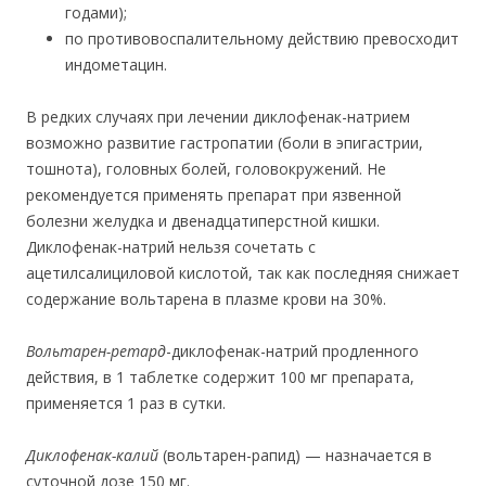
годами);
по противовоспалительному действию превосходит
индометацин.
В редких случаях при лечении диклофенак-натрием
возможно развитие гастропатии (боли в эпигастрии,
тошнота), головных болей, головокружений. Не
рекомендуется применять препарат при язвенной
болезни желудка и двенадцатиперстной кишки.
Диклофенак-натрий нельзя сочетать с
ацетилсалициловой кислотой, так как последняя снижает
содержание вольтарена в плазме крови на 30%.
Вольтарен-ретард
-диклофенак-натрий продленного
действия, в 1 таблетке содержит 100 мг препарата,
применяется 1 раз в сутки.
Диклофенак-калий
(вольтарен-рапид) — назначается в
суточной дозе 150 мг.