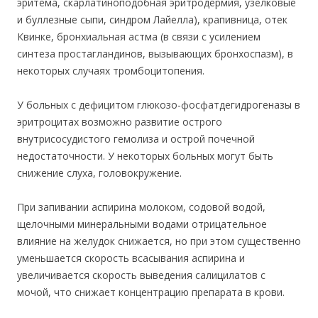
эритема, скарлатиноподобная эритродермия, узелковые
и буллезные сыпи, синдром Лайелла), крапивница, отек
Квинке, бронхиальная астма (в связи с усилением
синтеза простагландинов, вызывающих бронхоспазм), в
некоторых случаях тромбоцитопения.
У больных с дефицитом глюкозо-
фосфатдегидрогеназы в
эритроцитах возможно развитие острого
внутрисосудистого гемолиза и острой почечной
недостаточности. У некоторых больных могут быть
снижение слуха, головокружение.
При запивании аспирина молоком, содовой водой,
щелочными минеральными водами отрицательное
влияние на желудок снижается, но при этом существенно
уменьшается скорость всасывания аспирина и
увеличивается скорость выведения салицилатов с
мочой, что снижает концентрацию препарата в крови.