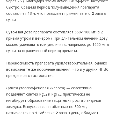
через 2 ч). Благодаря этому лечебный эффект наступает
быстро. Средний период полу-выведения препарата
составляет 13 ч, что позволяет применять его
2
раза в
сутки.
Суточная доза препарата составляет 550-1100 мг (в 2
приема утром и вечером). При длительном лечении дозу
можно уменьшить или увеличить, например, до 1650 мг в
сутки на ограниченный период времени.
Переносимость препарата удовлетворительная, однако
возможны те же побочные явления, что и у других НПВС,
прежде всего гастропатия.
Сургам
(теопрофеновая кислота) — селективно
подавляет синтез PgE
и PgF
, практически не
2
2a
ингибирует образование защитных простагландинов
желудка. Выпускается в таблетках по 300 мг,
назначается по
1
таблетке
2
раза в день, обладает