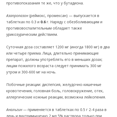
противопоказания те же, что у бутадиона.
Азапропазон
(реймокс, промексан) — выпускается в
таблетках по 0.3 и
0.6
г. Наряду с обезболивающим и
противовоспалительным обладает также
урикозурическим действием.
Суточная доза составляет 1200 мг (иногда 1800 мг) в два
или четыре приема. Лица, длительно принимающие
препарат, должны употреблять его в меньших дозах;
лицам пожилого возраста следует принимать 300 мг
утром и 300-600 мг на ночь.
Побочные реакции: диспепсия, желудочно-кишечные
кровотечения, головная боль, головокружение, отек,
аллергические кожные реакции, возможна лейкопения.
Анальгин
—
применяется в таблетках по 0.5 г 2-4 раза в
день и внутримышечно 2 мл 5% раствора только при