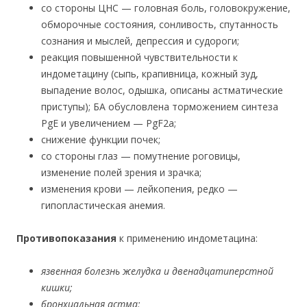
со стороны ЦНС — головная боль, головокружение,
обморочные состояния, сонливость, спутанность
сознания и мыслей, депрессия и судороги;
реакция повышенной чувствительности к
индометацину (сыпь, крапивница, кожный зуд,
выпадение волос, одышка, описаны астматические
приступы); БА обусловлена торможением синтеза
PgE и увеличением — PgF2a;
снижение функции почек;
со стороны глаз — помутнение роговицы,
изменение полей зрения и зрачка;
изменения крови — лейкопения, редко —
гипопластическая анемия.
Противопоказания
к применению индометацина:
язвенная болезнь желудка и двенадцатиперстной
кишки;
бронхиальная астма;