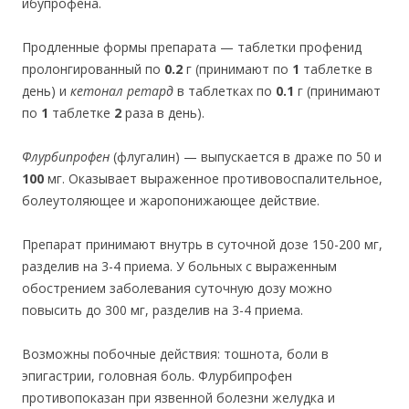
ибупрофена.
Продленные формы препарата — таблетки профенид
пролонгированный по
0.2
г (принимают по
1
таблетке в
день) и
кетонал ретард
в таблетках по
0.1
г (принимают
по
1
таблетке
2
раза в день).
Флурбипрофен
(флугалин) — выпускается в драже по 50 и
100
мг. Оказывает выраженное противовоспалительное,
болеутоляющее и жаропонижающее действие.
Препарат принимают внутрь в суточной дозе 150-200 мг,
разделив на 3-4 приема. У больных с выраженным
обострением заболевания суточную дозу можно
повысить до 300 мг, разделив на 3-4 приема.
Возможны побочные действия: тошнота, боли в
эпигастрии, головная боль. Флурбипрофен
противопоказан при язвенной болезни желудка и