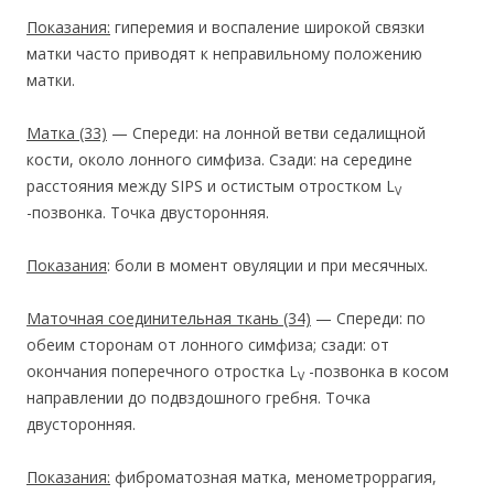
Показания:
гиперемия и воспаление широкой связки
матки часто приводят к неправильному положению
матки.
Матка
(33)
— Спереди: на лонной ветви седалищной
кости, около лонного симфиза. Сзади: на середине
расстояния между SIPS и остистым отростком L
V
-позвонка. Точка двусторонняя.
Показания
: боли в момент овуляции и при месячных.
Маточная соединительная ткань
(34)
— Спереди: по
обеим сторонам от лонного симфиза; сзади: от
окончания поперечного отростка L
-позвонка в косом
V
направлении до подвздошного гребня. Точка
двусторонняя.
Показания:
фиброматозная матка, менометроррагия,