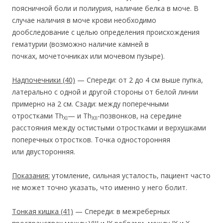
поясничной боли и полиурия, наличие белка в моче. В
случае наличия в моче крови необходимо
дообследование с целью определения происхождения
гематурии (возможно наличие камней в
почках, мочеточниках или мочевом пузыре).
Надпочечники
(40)
— Спереди: от 2 до 4 см выше пупка,
латерально с одной и другой стороны от белой линии
примерно на 2 см. Сзади: между поперечными
отростками Th
— и Th
-позвонков, на середине
XI
XII
расстояния между остистыми отростками и верхушками
поперечных отростков. Точка односторонняя
или двусторонняя.
Показания:
утомление, сильная усталость, пациент часто
не может точно указать, что именно у него болит.
Тонкая кишка
(41)
— Спереди: в межреберных