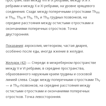
пространствах между VIII и IX ребрами, между IX и X
ребрами и между X и XI ребрами, на уровне хрящевого
соединения. Сзади: между поперечными отростками Th
VIII
и Th
, Th
и Th
, Th
и Th
грудных позвонков, на
IX
IX
X
x
XI
середине расстояния между остистыми отростками и
окончаниями поперечных отростков. Точка
двусторонняя.
Показания
: аэроколия, метеоризм, частая диарея,
особенно после еды, иногда жжение в желудке.
Желудок
(42
) — Спереди: в межреберном пространстве
между V и VI ребрами, в середине пространства,
образованного наружным краем грудины и сосковой
линией слева. Сзади: между поперечными отростками Th
V
— и Th
-позвонков, на середине расстояния между
VI
остистыми отростками и окончаниями поперечных
отростков. Точка левосторонняя.