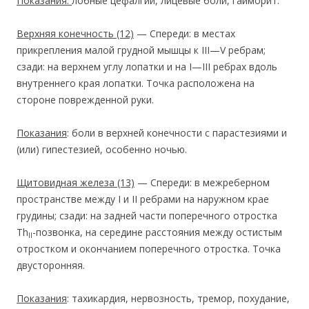
Показания:
лобные цефалгии, лицевые боли, гайморит.
Верхняя конечность
(12)
— Спереди: в местах
прикрепления малой грудной мышцы к III—V ребрам;
сзади: на верхнем углу лопатки и на I—III ребрах вдоль
внутреннего края лопатки. Точка расположена на
стороне поврежденной руки.
Показания
: боли в верхней конечности с парастезиями и
(или) гипестезией, особенно ночью.
Щитовидная железа
(13)
— Спереди: в межреберном
пространстве между I и II ребрами на наружном крае
грудины; сзади: на задней части поперечного отростка
Тh
-позвонка, на середине расстояния между остистым
II
отростком и окончанием поперечного отростка. Точка
двусторонняя.
Показания
: тахикардия, нервозность, тремор, похудание,