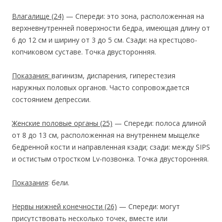
Влагалище
(24)
— Спереди: это зона, расположенная на
верхневнутренней поверхности бедра, имеющая длину от
6 до 12 см и ширину от 3 до 5 см. Сзади: на крестцово-
копчиковом суставе. Точка двусторонняя.
Показания:
вагинизм, диспарения, гиперестезия
наружных половых органов. Часто сопровождается
состоянием депрессии.
Женские половые органы
(25)
— Спереди: полоса длиной
от 8 до 13 см, расположенная на внутреннем мыщелке
бедренной кости и направленная кзади; сзади: между SIPS
и остистым отростком Lv-позвонка. Точка двусторонняя.
Показания
: бели.
Нервы нижней конечности
(26)
— Спереди: могут
присутствовать несколько точек, вместе или