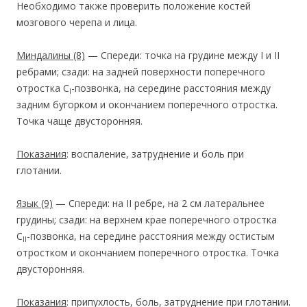
Необходимо также проверить положение костей
мозгового черепа и лица.
Миндалины
(8)
— Спереди: точка на грудине между I и II
ребрами; сзади: на задней поверхности поперечного
отростка C
-пoзвонка, на середине расстояния между
I
задним бугорком и окончанием поперечного отростка.
Точка чаще двусторонняя.
Показания
: воспаление, затруднение и боль при
глотании.
Язык
(9)
— Спереди: на II ребре, на 2 см латеральнее
грудины; сзади: на верхнем крае поперечного отростка
С
-позвонка, на середине расстояния между остистым
II
отростком и окончанием поперечного отростка. Точка
двусторонняя.
Показания
: припухлость, боль, затруднение при глотании.