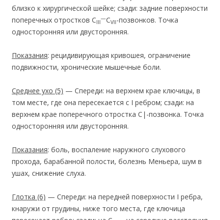
близко к хирургической шейке; сзади: задние поверхности
—
поперечных отростков C
C
-позвонков. Точка
III
VII
односторонняя или двусторонняя.
Показания
: рецидивирующая кривошея, ограничение
подвижности, хронические мышечные боли.
Среднее ухо
(5)
— Спереди: на верхнем крае ключицы, в
том месте, где она пересекается с I ребром; сзади: на
верхнем крае поперечного отростка С|-позвонка. Точка
односторонняя или двусторонняя.
Показания
: боль, воспаление наружного слухового
прохода, барабанной полости, болезнь Меньера, шум в
ушах, снижение слуха.
Глотка
(6)
— Спереди: на передней поверхности I ребра,
кнаружи от грудины, ниже того места, где ключица