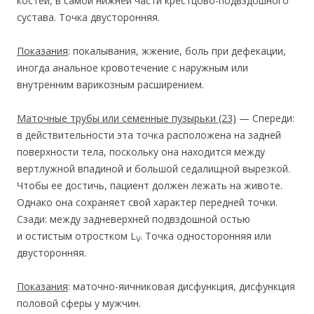
костей, в самой нижней части крестцово-подвздошного
сустава. Точка двусторонняя.
Показания
: покалывания, жжение, боль при дефекации,
иногда анальное кровотечение с наружным или
внутренним варикозным расширением.
Маточные трубы или семенные пузырьки
(23)
— Спереди:
в действительности эта точка расположена на задней
поверхности тела, поскольку она находится между
вертлужной впадиной и большой седалищной вырезкой.
Чтобы ее достичь, пациент должен лежать на животе.
Однако она сохраняет свой характер передней точки.
Сзади: между задневерхней подвздошной остью
и остистым отростком L
. Точка односторонняя или
V
двусторонняя.
Показания
: маточно-яичниковая дисфункция, дисфункция
половой сферы у мужчин.