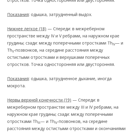
отростков. Точка односторонняя или двусторонняя.
Показания
: одышка, затрудненный выдох.
Нижнее легкое
(18)
— Спереди: в межреберном
пространстве между IV и V ребрами, на наружном крае
грудины; сзади: между поперечными отростками Th
— и
IV
Th
-позвонков, на середине расстояния между
V
остистыми отростками и верхушками поперечных
отростков. Точка односторонняя или двусторонняя.
Показания
: одышка, затрудненное дыхание, иногда
мокрота.
Нервы верхней конечности
(19)
— Спереди: в
межреберном пространстве между III и IV ребрами, на
наружном крае грудины; сзади: между поперечными
отростками Th
— и Тh
-позвонков, на середине
III
IV
расстояния между остистыми отростками и окончаниями