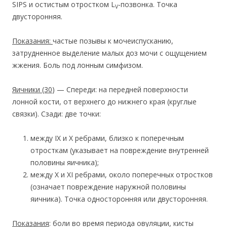
SIPS и остистым отростком L
-позвонка. Точка
V
двусторонняя.
Показания:
частые позывы к мочеиспусканию,
затрудненное выделение малых доз мочи с ощущением
жжения. Боль под лонным симфизом.
Яичники
(30
) — Спереди: на передней поверхности
лонной кости, от верхнего до нижнего края (круглые
связки). Сзади: две точки:
между IX и X ребрами, близко к поперечным
отросткам (указывает на повреждение внутренней
половины яичника);
между X и XI ребрами, около поперечных отростков
(означает повреждение наружной половины
яичника). Точка односторонняя или двусторонняя.
Показания
: боли во время периода овуляции, кисты