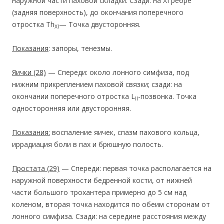
наружной части паховой складки. Сзади: на XI ребре
(задняя поверхность), до окончания поперечного
отростка Th
— Точка двусторонняя.
XI
Показания
: запоры, тенезмы.
Яички
(28)
— Спереди: около лонного симфиза, под
нижним прикреплением паховой связки; сзади: на
окончании поперечного отростка L
-позвонка. Точка
II
односторонняя или двусторонняя.
Показания:
воспаление яичек, спазм пахового кольца,
иррадиация боли в пах и брюшную полость.
Простата
(29)
— Спереди: первая точка располагается на
наружной поверхности бедренной кости, от нижней
части большого трохантера примерно до 5 см над
коленом, вторая точка находится по обеим сторонам от
лонного симфиза. Сзади: на середине расстояния между