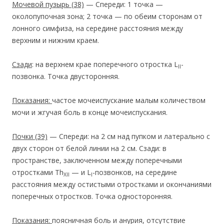
Мочевой пузырь
(38)
— Спереди: 1 точка —
околопупочная зона; 2 точка — по обеим сторонам от
лонного симфиза, на середине расстояния между
верхним и нижним краем.
Сзади
: на верхнем крае поперечного отростка L
-
II
позвонка. Точка двусторонняя.
Показания:
частое мочеиспускание малым количеством
мочи и жгучая боль в конце мочеиспускания.
Почки
(39)
— Спереди: на 2 см над пупком и латерально с
двух сторон от белой линии на 2 см. Сзади: в
пространстве, заключенном между поперечными
отростками Тh
— и L
-позвонков, на середине
XII
I
расстояния между остистыми отростками и окончаниями
поперечных отростков. Точка односторонняя.
Показания:
поясничная боль и анурия, отсутствие