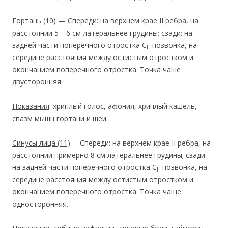
Гортань
(10)
— Спереди: на верхнем крае II ребра, на
расстоянии 5—6 см латеральнее грудины; сзади: на
задней части поперечного отростка С
-позвонка, на
II
середине расстояния между остистым отростком и
окончанием поперечного отростка. Точка чаше
двусторонняя.
Показания
: хриплый голос, афония, хриплый кашель,
спазм мышц гортани и шеи.
Синусы лица
(11)
— Спереди: на верхнем крае II ребра, на
расстоянии примерно 8 см латеральнее грудины; сзади:
на задней части поперечного отростка С
-позвонка, на
II
середине расстояния между остистым отростком и
окончанием поперечного отростка. Точка чаще
односторонняя.