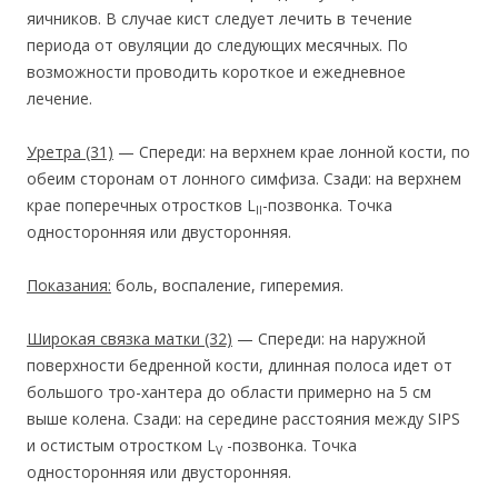
яичников. В случае кист следует лечить в течение
периода от овуляции до следующих месячных. По
возможности проводить короткое и ежедневное
лечение.
Уретра
(31)
— Спереди: на верхнем крае лонной кости, по
обеим сторонам от лонного симфиза. Сзади: на верхнем
крае поперечных отростков L
-позвонка. Точка
II
односторонняя или двусторонняя.
Показания:
боль, воспаление, гиперемия.
Широкая связка матки
(32)
— Спереди: на наружной
поверхности бедренной кости, длинная полоса идет от
большого тро-хантера до области примерно на 5 см
выше колена. Сзади: на середине расстояния между SIPS
и остистым отростком L
-позвонка. Точка
V
односторонняя или двусторонняя.