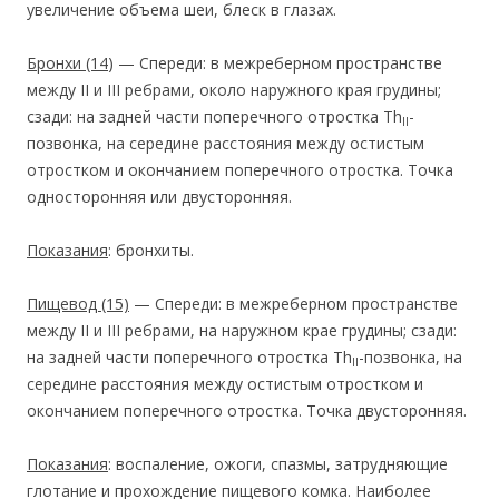
увеличение объема шеи, блеск в глазах.
Бронхи
(14
) — Спереди: в межреберном пространстве
между II и III ребрами, около наружного края грудины;
сзади: на задней части поперечного отростка Th
-
II
позвонка, на середине расстояния между остистым
отростком и окончанием поперечного отростка. Точка
односторонняя или двусторонняя.
Показания
: бронхиты.
Пищевод
(15)
— Спереди: в межреберном пространстве
между II и III ребрами, на наружном крае грудины; сзади:
на задней части поперечного отростка Тh
-позвонка, на
II
середине расстояния между остистым отростком и
окончанием поперечного отростка. Точка двусторонняя.
Показания
: воспаление, ожоги, спазмы, затрудняющие
глотание и прохождение пищевого комка. Наиболее