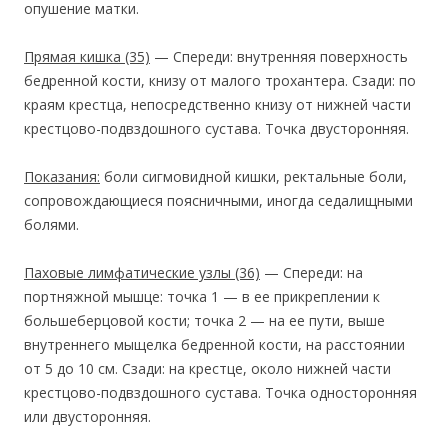
опушение матки.
Прямая кишка
(35)
— Спереди: внутренняя поверхность
бедренной кости, книзу от малого трохантера. Сзади: по
краям крестца, непосредственно книзу от нижней части
крестцово-подвздошного сустава. Точка двусторонняя.
Показания:
боли сигмовидной кишки, ректальные боли,
сопровождающиеся поясничными, иногда седалищными
болями.
Паховые лимфатические узлы
(36)
— Спереди: на
портняжной мышце: точка 1 — в ее прикреплении к
большеберцовой кости; точка 2 — на ее пути, выше
внутреннего мыщелка бедренной кости, на расстоянии
от 5 до 10 см. Сзади: на крестце, около нижней части
крестцово-подвздошного сустава. Точка односторонняя
или двусторонняя.