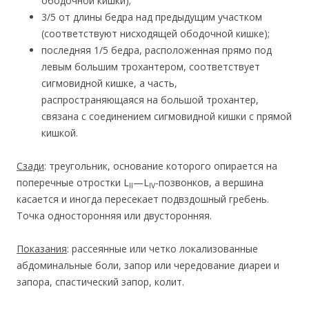
ободочной кишки);
3/5 от длины бедра над предыдущим участком
(соответствуют нисходящей ободочной кишке);
последняя 1/5 бедра, расположенная прямо под
левым большим трохантером, соответствует
сигмовидной кишке, а часть,
распространяющаяся на большой трохантер,
связана с соединением сигмовидной кишки с прямой
кишкой.
Сзади
: треугольник, основание которого опирается на
поперечные отростки L
—L
-позвонков, а вершина
II
IV
касается и иногда пересекает подвздошный гребень.
Точка односторонняя или двусторонняя.
Показания
: рассеянные или четко локализованные
абдоминальные боли, запор или чередование диареи и
запора, спастический запор, колит.