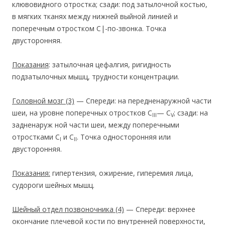
клювовидного отростка; сзади: под затылочной костью,
в мягких тканях между нижней выйной линией и
поперечным отростком С|-по-звонка. Точка
двусторонняя.
Показания
: затылочная цефалгия, ригидность
подзатылочных мышц, трудности концентрации.
Головной мозг
(3)
— Спереди: на передненаружной части
шеи, на уровне поперечных отростков C
— C
; сзади: на
III
V
задненаруж ной части шеи, между поперечными
отростками C
и С
. Точка односторонняя или
I
II
двусторонняя.
Показания:
гипертензия, ожирение, гиперемия лица,
судороги шейных мышц.
Шейный отдел позвоночника
(4)
— Спереди: верхнее
окончание плечевой кости по внутренней поверхности,