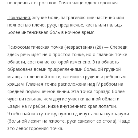
поперечных отростков. Точка чаще односторонняя.
Показания:
жгучие боли, затрагивающие частично или
полностью плечо, руку, предплечье, кисть или пальцы.
Более интенсивная боль в ночное время.
Психосоматическая точка
(неврастения) (20)
— Спереди:
здесь речь идет не о простой точке, но о главной точке
области, состояние которой изменено. Эта область
образована всеми прикреплениями большой грудной
мышцы к плечевой кости, ключице, грудине и реберным
хрящам. Главная точка расположена над IV ребром на
средней подмышечной линии. Эта точка гораздо более
чувствительная, чем другие участки данной области.
Сзади: на IV ребре, ниже внутреннего края лопатки.
Чтобы найти эту точку, нужно сдвинуть лопатку кнаружи
(больной лежит на животе, руки свисают со стола). Чаще
это левосторонняя точка.