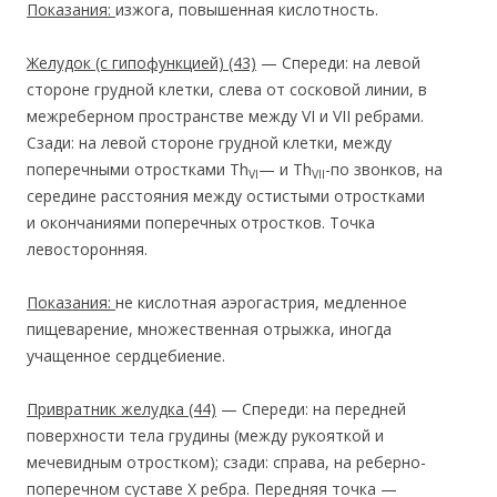
Показания:
изжога, повышенная кислотность.
Желудок (с гипофункцией)
(43)
— Спереди: на левой
стороне грудной клетки, слева от сосковой линии, в
межреберном пространстве между VI и VII ребрами.
Сзади: на левой стороне грудной клетки, между
поперечными отростками Th
— и Тh
-по звонков, на
VI
VII
середине расстояния между остистыми отростками
и окончаниями поперечных отростков. Точка
левосторонняя.
Показания:
не кислотная аэрогастрия, медленное
пищеварение, множественная отрыжка, иногда
учащенное сердцебиение.
Привратник желудка
(44)
— Спереди: на передней
поверхности тела грудины (между рукояткой и
мечевидным отростком); сзади: справа, на реберно-
поперечном суставе X ребра. Передняя точка —