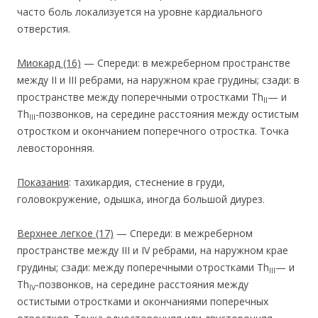
часто боль локализуется на уровне кардиального
отверстия.
Миокард
(16)
— Спереди: в межреберном пространстве
между II и III ребрами, на наружном крае грудины; сзади: в
пространстве между поперечными отростками Тh
— и
II
Тh
-позвонков, на середине расстояния между остистым
III
отростком и окончанием поперечного отростка. Точка
левосторонняя.
Показания
: тахикардия, стеснение в груди,
головокружение, одышка, иногда большой диурез.
Верхнее легкое
(17)
— Спереди: в межреберном
пространстве между III и IV ребрами, на наружном крае
грудины; сзади: между поперечными отростками Тh
— и
III
Th
-позвонков, на середине расстояния между
IV
остистыми отростками и окончаниями поперечных