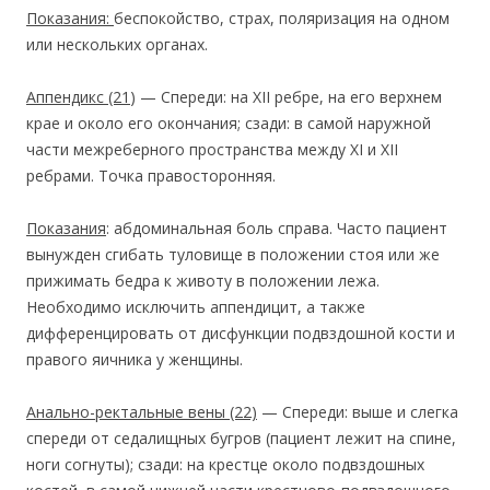
Показания:
беспокойство, страх, поляризация на одном
или нескольких органах.
Аппендикс
(21
) — Спереди: на XII ребре, на его верхнем
крае и около его окончания; сзади: в самой наружной
части межреберного пространства между XI и XII
ребрами. Точка правосторонняя.
Показания
: абдоминальная боль справа. Часто пациент
вынужден сгибать туловище в положении стоя или же
прижимать бедра к животу в положении лежа.
Необходимо исключить аппендицит, а также
дифференцировать от дисфункции подвздошной кости и
правого яичника у женщины.
Анально-ректальные вены
(22)
— Спереди: выше и слегка
спереди от седалищных бугров (пациент лежит на спине,
ноги согнуты); сзади: на крестце около подвздошных