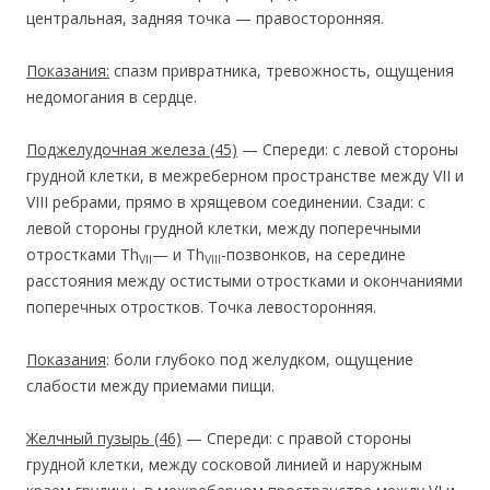
центральная, задняя точка — правосторонняя.
Показания:
спазм привратника, тревожность, ощущения
недомогания в сердце.
Поджелудочная железа
(45)
— Спереди: с левой стороны
грудной клетки, в межреберном пространстве между VII и
VIII ребрами, прямо в хрящевом соединении. Сзади: с
левой стороны грудной клетки, между поперечными
отростками Тh
— и Тh
-позвонков, на середине
VII
VIII
расстояния между остистыми отростками и окончаниями
поперечных отростков. Точка левосторонняя.
Показания
: боли глубоко под желудком, ощущение
слабости между приемами пищи.
Желчный пузырь
(46)
— Спереди: с правой стороны
грудной клетки, между сосковой линией и наружным