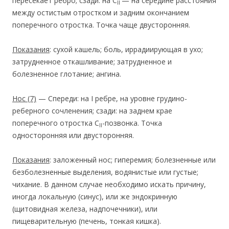
пересекает ребро; сзади: на С
— на середине расстояния
II
между остистым отростком и задним окончанием
поперечного отростка. Точка чаще двусторонняя.
Показания
: сухой кашель; боль, иррадиирующая в ухо;
затрудненное откашливание; затрудненное и
болезненное глотание; ангина.
Нос
(7)
— Спереди: на I ребре, на уровне грудино-
реберного сочленения; сзади: на заднем крае
поперечного отростка С
-позвонка. Точка
II
односторонняя или двусторонняя.
Показания
: заложенный нос; гиперемия; болезненные или
безболезненные выделения, водянистые или густые;
чихание. В данном случае необходимо искать причину,
иногда локальную (синус), или же эндокринную
(щитовидная железа, надпочечники), или
пищеварительную (печень, тонкая кишка).