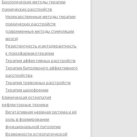
Биологические методы терапии
психических расстройств
Нелекарственные методы терапии
психических расстройств
(современные методы стимуляции
мозга)
Резистентность и интолерантность
к психофармакотерапии
Терапия аффективных расстройств
Терапия биполярного аффективного
расстройства
Терапия тревожных расстройств
Терапия шизофрении
Клиническая остеопатия
рефлекторные техники
Вегатативная нервная система и её
роль в формировании
функциональной патологии
Возможности остеопатической