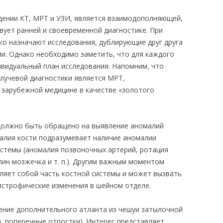
дении КТ, МРТ и УЗИ, является взаимодополняющей,
вует ранней и своевременной диагностике. При
ко назначают исследования, дублирующие друг друга
и. Однако необходимо заметить, что для каждого
видуальный план исследования. Напомним, что
лучевой диагностики является МРТ,
 зарубежной медицине в качестве «золотого
должно быть обращено на выявление аномалий
алия кости подразумевает наличие аномалии
истемы (аномалия позвоночных артерий, ротация
ин мозжечка и т. п.). Другим важным моментом
вляет собой часть костной системы и может вызвать
истрофические изменения в шейном отделе.
ние дополнительного атланта из чешуи затылочной
ы, поперечные отростки). Интерес представляет