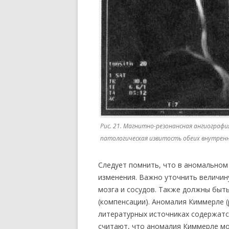
Рис. 21. Магнитно-резонансная ангиографи
патологическая извитость обеих внутрен
Следует помнить, что в аномальном
изменения. Важно уточнить величи
мозга и сосудов. Также должны быт
(компенсации). Аномалия Киммерле (
литературных источниках содержатс
считают, что аномалия Киммерле м