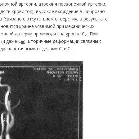
оночной артерии, атре-зия позвоночной артерии,
лять кровоток), высокое вхождение в фиброзно-
 (связано с отсутствием отверстия, в результате
ановится крайне уязвимой при механических
ночной артерии происходит на уровне С
.При
VI
(и даже С
). Вторичные деформации связаны с
III
с диспластичными отделами C
и С
.
I
II