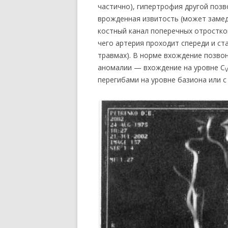
частично), гипертрофия другой позв
врожденная извитость (может замед
костный канал поперечных отростков
чего артерия проходит спереди и ст
травмах). В норме вхождение позво
аномалии — вхождение на уровне С
V
перегибами на уровне базиона или 