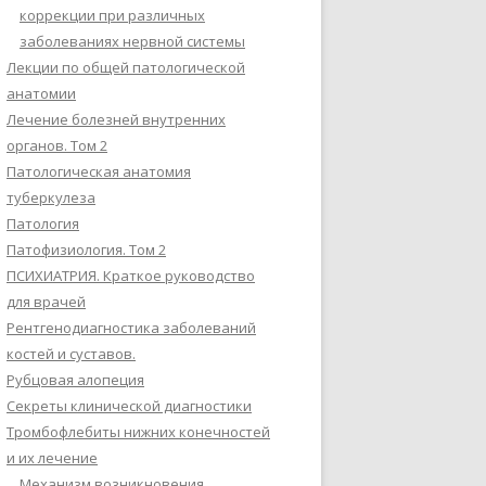
коррекции при различных
заболеваниях нервной системы
Лекции по общей патологической
анатомии
Лечение болезней внутренних
органов. Том 2
Патологическая анатомия
туберкулеза
Патология
Патофизиология. Том 2
ПСИХИАТРИЯ. Краткое руководство
для врачей
Рентгенодиагностика заболеваний
костей и суставов.
Рубцовая алопеция
Секреты клинической диагностики
Тромбофлебиты нижних конечностей
и их лечение
Механизм возникновения