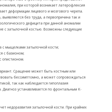
номалия, при которой возникает латерофлексия
ывает деформации лицевого и мозгового черепа.
 выявляются без труда, а первопричина так и
врологического дефицита при данной аномалии
ние с затылочной костью. Возможны следующие
а с мыщелками затылочной кости;
ся с базионом;
 с опистионом.
ариант. Сращение может быть костным или
вовать бессимптомно, а может сопровождаться
икой, так как наблюдается гипоплазия
а. Диагноз устанавливается по фронтальным К-
чет недоразвития затылочной кости. При крайних