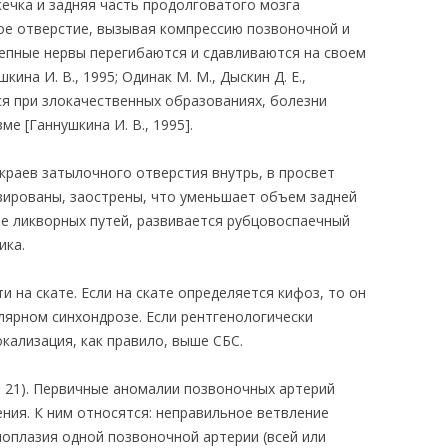
ечка и задняя часть продолговатого мозга
е отверстие, вызывая компрессию позвоночной и
репные нервы перегибаются и сдавливаются на своем
кина И. В., 1995; Одинак М. М., Дыскин Д. Е.,
ся при злокачественных образованиях, болезни
е [Ганнушкина И. В., 1995].
раев затылочного отверстия внутрь, в просвет
азированы, заострены, что уменьшает объем задней
ие ликворных путей, развивается рубцовоспаечный
ика.
 на скате. Если на скате определяется кифоз, то он
лярном синхондрозе. Если рентгенологически
кализация, как правило, выше СБС.
. 21). Первичные аномалии позвоночных артерий
ния. К ним относятся: неправильное ветвление
поплазия одной позвоночной артерии (всей или