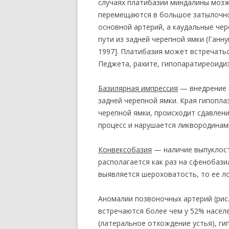
случаях платибазии миндалины мозж
перемещаются в большое затылочно
основной артерий, а каудальные че
пути из задней черепной ямки (Ганнуш
1997]. Платибазия может встречать
Педжета, рахите, гипопаратиреоидизм
Базилярная импрессия
— внедрение к
задней черепной ямки. Края гипопл
черепной ямки, происходит сдавлен
процесс и нарушается ликвородинам
Конвексобазия
— наличие выпуклости
располагается как раз на сфенобази
выявляется шероховатость, то ее ло
Аномалии позвоночных артерий (рис
встречаются более чем у 52% населе
(латеральное отхождение устья), ги