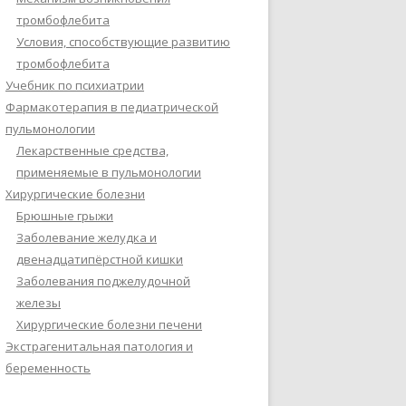
тромбофлебита
Условия, способствующие развитию
тромбофлебита
Учебник по психиатрии
Фармакотерапия в педиатрической
пульмонологии
Лекарственные средства,
применяемые в пульмонологии
Хирургические болезни
Брюшные грыжи
Заболевание желудка и
двенадцатипёрстной кишки
Заболевания поджелудочной
железы
Хирургические болезни печени
Экстрагенитальная патология и
беременность