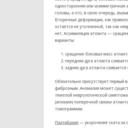
односторонняя или асимметричная а
головы, а это, в свою очередь, выз
Вторичные деформации, как правило,
остается не уточненной, так как не
нет. Ассимиляция атланта — сраще
варианты:
сращение боковых масс атлант
передняя дуга атланта сливает
задняя дуга атланта сливается
Обязательно присутствует первый в
фиброзным. Аномалия может сущест
тяжелой неврологической симптомат
(аплазия) поперечной связки атлант
томограммам.
Платибазия
— укорочение ската за с