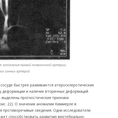
я: гипоплазия правой позвоночной артерии;
них сонных артерий
 сосуде быстрее развиваются атеросклеротические
ну деформации и наличие вторичных деформаций
ь выделены прогностические признаки
рис. 22). О значении аномалии Киммерле в
я противоречивые сведения. Одни исследователи
ожет способствовать развитию вертебрально-