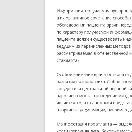
Информация, получаемая при прове
а их органичное сочетание способст
обследовании пациента врачи неред
по характеру получаемой информаци
пациента должен существовать инди
ведущим из перечисленных методов 
рассматриваемая в отечественной и
стандарта».
Особое внимание врача-остеопата 
развития позвоночника. Любая аном
сосудов или центральной нервной с
варолиева моста, низведение миндал
является то, что аномалия предста
вторичные деформации, например д
Манифестация проатланта — выделе
кости (передняя дуга, боковые масс