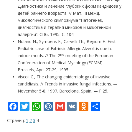
Диагностика и лечение глубоких форм кандидоза у
детей раннего возраста. // Мат. III межд.
микологического симпозиума “Патогенез,
диагностика и терапия микозов и микогенной
аллергии”. СПб, 1995.-С. 104.
Noland N., Symoens F., Carvelli Th., Begium H. First
Pediatric case of Extrinsic Allergic Alveolitis due to
nd
indoor molds. // The 2
meeting of the European
Confederation of Medical Mycology (ECMM). —
Brussels, April 27-29, 1995.
Viscoli C., The changing epidemiology of invasive
candidiasis. // Trends in invasive fungal infections. —
November 5-8, 1997. Barcelona, Spain. — P.25.
F
T
W
M
G
V
O
О
ac
w
h
ai
m
K
d
т
Страниц:
1
2
3
4
e
itt
at
l.
ai
n
п