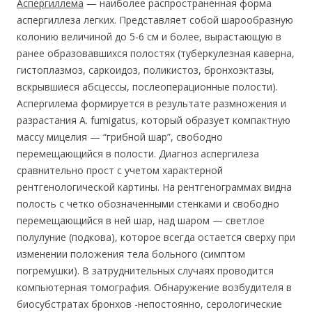
Аспергиллема
— наиболее распространенная форма
аспергиллеза легких. Представляет собой шарообразную
колонию величиной до 5-6 см и более, вырастающую в
ранее образовавшихся полостях (туберкулезная каверна,
гистоплазмоз, саркоидоз, поликистоз, бронхоэктазы,
вскрывшиеся абсцессы, послеоперационные полости).
Аспергилема формируется в результате размножения и
разрастания A. fumigatus, который образует компактную
массу мицелия — “грибной шар”, свободно
перемещающийся в полости. Диагноз аспергилеза
сравнительно прост с учетом характерной
рентгенологической картины. На рентгенограммах видна
полость с четко обозначенными стенками и свободно
перемещающийся в ней шар, над шаром — светлое
полулуние (подкова), которое всегда остается сверху при
изменении положения тела больного (симптом
погремушки). В затруднительных случаях проводится
компьютерная томография. Обнаружение возбудителя в
биосубстратах бронхов -непостоянно, серологические