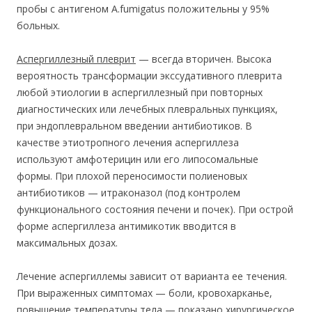
пробы с антигеном A.fumigatus положительны у 95%
больных.
Аспергиллезный плеврит
— всегда вторичен. Высока
вероятность трансформации экссудативного плеврита
любой этиологии в аспергиллезный при повторных
диагностических или лечебных плевральных пункциях,
при эндоплевральном введении антибиотиков. В
качестве этиотропного лечения аспергиллеза
используют амфотерицин или его липосомальные
формы. При плохой переносимости полиеновых
антибиотиков — итраконазол (под контролем
функционального состояния печени и почек). При острой
форме аспергиллеза антимикотик вводится в
максимальных дозах.
Лечение аспергиллемы зависит от варианта ее течения.
При выраженных симптомах — боли, кровохарканье,
повышение температуры тела — показано хирургическое