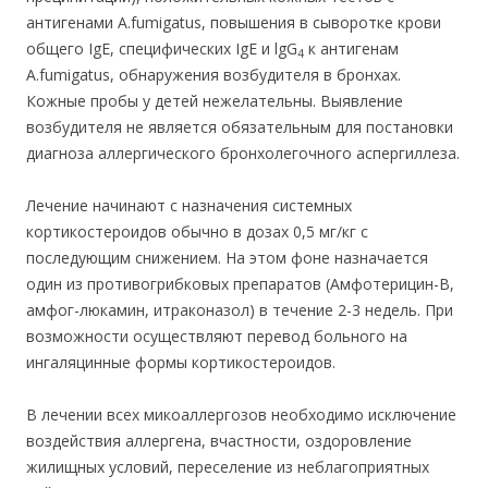
антигенами A.fumigatus, повышения в сыворотке крови
общего IgE, специфических IgE и lgG
к антигенам
4
A.fumigatus, обнаружения возбудителя в бронхах.
Кожные пробы у детей нежелательны. Выявление
возбудителя не является обязательным для постановки
диагноза аллергического бронхолегочного аспергиллеза.
Лечение начинают с назначения системных
кортикостероидов обычно в дозах 0,5 мг/кг с
последующим снижением. На этом фоне назначается
один из противогрибковых препаратов (Амфотерицин-В,
амфог-люкамин, итраконазол) в течение 2-3 недель. При
возможности осуществляют перевод больного на
ингаляцинные формы кортикостероидов.
В лечении всех микоаллергозов необходимо исключение
воздействия аллергена, вчастности, оздоровление
жилищных условий, переселение из неблагоприятных