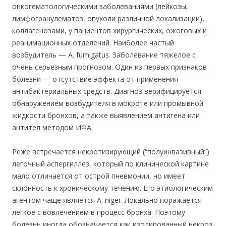
онкогематологическими заболеваниями (лейкозы,
лимфогранулематоз, опухоли различной локализации),
коллагенозами, у пациентов хирургических, ожоговых и
реанимационных отделений. Наиболее частый
возбудитель — A. fumigatus. Заболевание тяжелое с
очень серьезным прогнозом. Один из первых признаков
болезни — отсутствие эффекта от применения
антибактериальных средств. Диагноз верифицируется
обнаружением возбудителя в мокроте или промывной
жидкости бронхов, а также выявлением антигена или
антител методом ИФА.
Реже встречается некротизирующий (“полуинвазивный”)
легочный аспергиллез, который по клинической картине
мало отличается от острой пневмонии, но имеет
склонность к хроническому течению. Его этиологическим
агентом чаще является A. niger. Локально поражается
легкое с вовлечением в процесс бронха. Поэтому
болезнь иногда обозначается как изолированный некроз