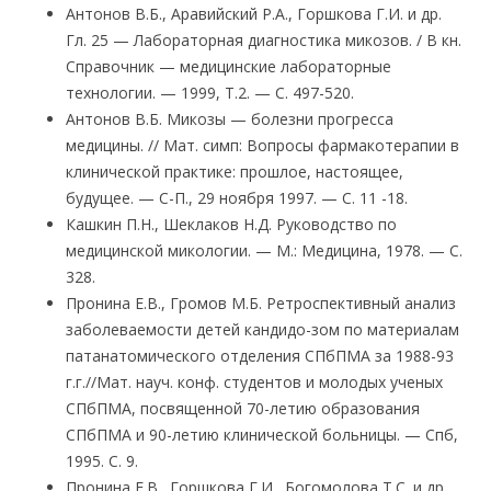
Антонов В.Б., Аравийский Р.А., Горшкова Г.И. и др.
Гл. 25 — Лабораторная диагностика микозов. / В кн.
Справочник — медицинские лабораторные
технологии. — 1999, Т.2. — С. 497-520.
Антонов В.Б. Микозы — болезни прогресса
медицины. // Мат. симп: Вопросы фармакотерапии в
клинической практике: прошлое, настоящее,
будущее. — С-П., 29 ноября 1997. — С. 11 -18.
Кашкин П.Н., Шеклаков Н.Д. Руководство по
медицинской микологии. — М.: Медицина, 1978. — С.
328.
Пронина Е.В., Громов М.Б. Ретроспективный анализ
заболеваемости детей кандидо-зом по материалам
патанатомического отделения СПбПМА за 1988-93
г.г.//Мат. науч. конф. студентов и молодых ученых
СПбПМА, посвященной 70-летию образования
СПбПМА и 90-летию клинической больницы. — Спб,
1995. С. 9.
Пронина Е.В., Горшкова Г.И., Богомолова Т.С. и др.