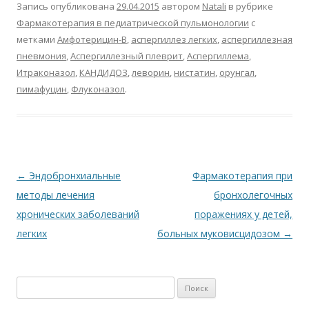
b
er
s
R
l
o
р
Запись опубликована
29.04.2015
автором
Natali
в рубрике
o
A
u
kl
а
Фармакотерапия в педиатрической пульмонологии
с
метками
Амфотерицин-В
,
аспергиллез легких
,
аспергиллезная
o
p
as
в
пневмония
,
Аспергиллезный плеврит
,
Аспергиллема
,
k
p
s
и
Итраконазол
,
КАНДИДОЗ
,
леворин
,
нистатин
,
орунгал
,
ni
т
пимафуцин
,
Флуконазол
.
ki
ь
Навигация
←
Эндобронхиальные
Фармакотерапия при
по
методы лечения
бронхолегочных
записям
хронических заболеваний
поражениях у детей,
легких
больных муковисцидозом
→
Найти: