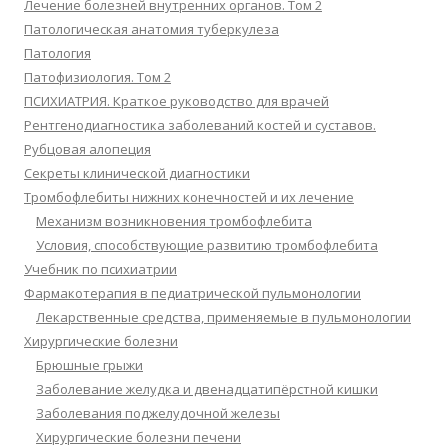
Лечение болезней внутренних органов. Том 2
Патологическая анатомия туберкулеза
Патология
Патофизиология. Том 2
ПСИХИАТРИЯ. Краткое руководство для врачей
Рентгенодиагностика заболеваний костей и суставов.
Рубцовая алопеция
Секреты клинической диагностики
Тромбофлебиты нижних конечностей и их лечение
Механизм возникновения тромбофлебита
Условия, способствующие развитию тромбофлебита
Учебник по психиатрии
Фармакотерапия в педиатрической пульмонологии
Лекарственные средства, применяемые в пульмонологии
Хирургические болезни
Брюшные грыжи
Заболевание желудка и двенадцатипёрстной кишки
Заболевания поджелудочной железы
Хирургические болезни печени