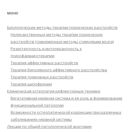
МЕНЮ
Биологические методы терапии психических расстройств
Нелекарственные методы терапии психических
расстройств (современные методы стимуляции мозга)
Резистентность и интолерантность к
психофармакотерапии
Терапия аффективных расстройств
Терапия биполярного аффективного расстройства
Терапия тревожных расстройств
Терапия шизофрении
Клиническая остеопатия рефлекторные техники
Вегатативная нервная система и её роль в формировании
функциональной патологии
Возможности остеопатической коррекции при различных
заболеваниях нервной системы
Лекции по общей патологической анатомии