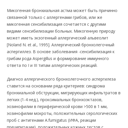
Микогенная бронхиальная астма может быть причинно
связанной только с аллергенами грибов, или же
микогенная сенсибилизация сочетается с другими
видами сенсибилизации больных. Микогенную природу
может иметь экзогенный аллергический альвеолит
[Noland N. et al., 1995]. Аллергический бронхолегочный
аспергиллез. В основе заболевания -сенсибилизация к
грибам рода Aspergillus и формирование иммунного
ответа по I и III типам аллергических реакций.
Диагноз аллергического бронхолегочного аспергилеза
ставится на основании ряда критериев: синдрома
бронхиальной обструкции, мигрирующих инфильтратов в
легких (1-4 нед.), проксимальных бронхоэктазов,
эозинофилии в периферической крови >500 в 1 мм,
эозинофилии мокроты, положительных серологических
проб с антигенами A.fumigatus (ИФА, реакции
преципитации), положительных кожных тестов с