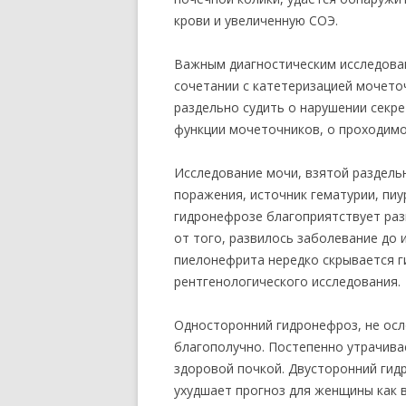
крови и увеличенную СОЭ.
Важным диагностическим исследова
сочетании с катетеризацией мочето
раздельно судить о нарушении секр
функции мочеточников, о проходимо
Исследование мочи, взятой раздель
поражения, источник гематурии, пиу
гидронефрозе благоприятствует раз
от того, развилось заболевание до 
пиелонефрита нередко скрывается г
рентгенологического исследования.
Односторонний гидронефроз, не ос
благополучно. Постепенно утрачива
здоровой почкой. Двусторонний ги
ухудшает прогноз для женщины как в