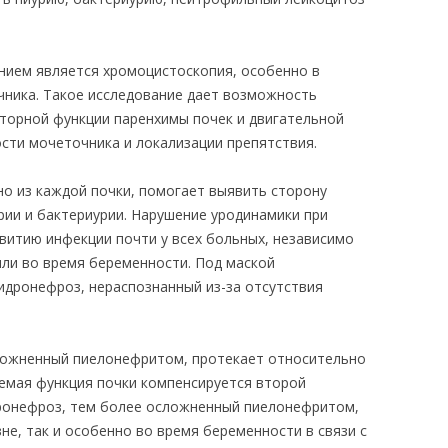
нием является хромоцистоскопия, особенно в
чника. Такое исследование дает возможность
еторной функции паренхимы почек и двигательной
сти мочеточника и локализации препятствия.
но из каждой почки, помогает выявить сторону
рии и бактериурии. Нарушение уродинамики при
витию инфекции почти у всех больных, независимо
или во время беременности. Под маской
идронефроз, нераспознанный из-за отсутствия
ложненный пиелонефритом, протекает относительно
емая функция почки компенсируется второй
дронефроз, тем более осложненный пиелонефритом,
не, так и особенно во время беременности в связи с