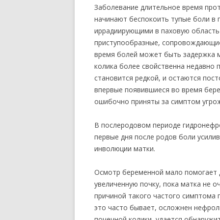
Заболевание длительное время про
начинают беспокоить тупые боли в 
иррадиирующими в паховую область и
приступообразные, сопровождающиес
время болей может быть задержка м
колика более свойственна недавно 
становится редкой, и остаются пост
впервые появившиеся во время бер
ошибочно приняты за симптом угро
В послеродовом периоде гидронефро
первые дня после родов боли усили
инволюции матки.
Осмотр беременной мало помогает 
увеличенную почку, пока матка не о
причиной такого частого симптома г
это часто бывает, осложнен нефрол
почечной колики, удается обнаружи