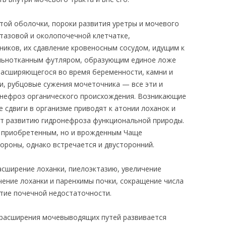
стой оболочки, пороки развития уретры и мочевого
 тазовой и околопочечной клетчатке,
ников, их сдавление кровеносным сосудом, идущим к
ельнотканным футляром, образующим единое ложе
 расширяющегося во время беременности, камни и
и, рубцовые сужения мочеточника — все эти и
онефроз органического происхождения. Возникающие
 сдвиги в организме приводят к атонии лоханок и
ют развитию гидронефроза функциональной природы.
 приобретенным, но и врожденным Чаще
ороны, однако встречается и двусторонний.
сширение лоханки, пиелоэктазию, увеличение
чение лоханки и паренхимы почки, сокращение числа
тие почечной недостаточности.
 расширения мочевыводящих путей развивается