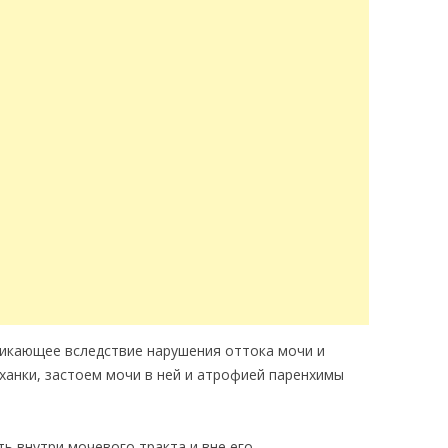
икающее вследствие нарушения оттока мочи и
анки, застоем мочи в ней и атрофией паренхимы
 внутри мочевого тракта и вне его.