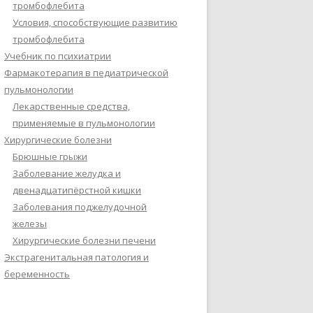
тромбофлебита
Условия, способствующие развитию
тромбофлебита
Учебник по психиатрии
Фармакотерапия в педиатрической
пульмонологии
Лекарственные средства,
применяемые в пульмонологии
Хирургические болезни
Брюшные грыжи
Заболевание желудка и
двенадцатипёрстной кишки
Заболевания поджелудочной
железы
Хирургические болезни печени
Экстрагенитальная патология и
беременность