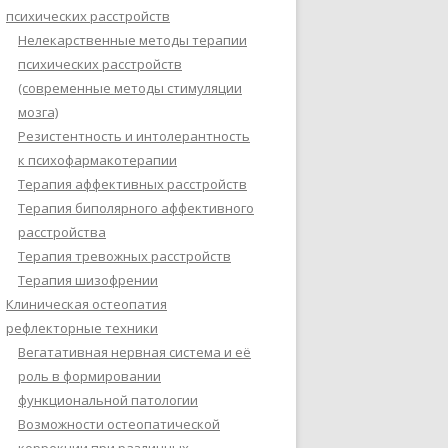
психических расстройств
Нелекарственные методы терапии
психических расстройств
(современные методы стимуляции
мозга)
Резистентность и интолерантность
к психофармакотерапии
Терапия аффективных расстройств
Терапия биполярного аффективного
расстройства
Терапия тревожных расстройств
Терапия шизофрении
Клиническая остеопатия
рефлекторные техники
Вегатативная нервная система и её
роль в формировании
функциональной патологии
Возможности остеопатической