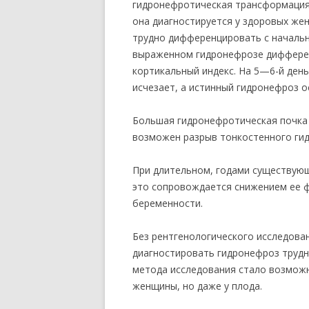
гидронефротическая трансформация
она диагностируется у здоровых ж
трудно дифференцировать с начальн
выраженном гидронефрозе дифферен
кортикальный индекс. На 5—6-й ден
исчезает, а истинный гидронефроз о
Большая гидронефротическая почка
возможен разрыв тонкостенного гид
При длительном, годами существующ
это сопровождается снижением ее ф
беременности.
Без рентгенологического исследова
диагностировать гидронефроз трудн
метода исследования стало возможн
женщины, но даже у плода.