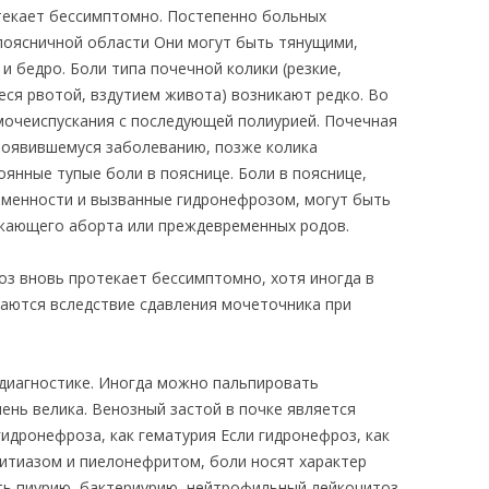
текает бессимптомно. Постепенно больных
поясничной области Они могут быть тянущими,
 бедро. Боли типа почечной колики (резкие,
я рвотой, вздутием живота) возникают редко. Во
очеиспускания с последующей полиурией. Почечная
появившемуся заболеванию, позже колика
оянные тупые боли в пояснице. Боли в пояснице,
еменности и вызванные гидронефрозом, могут быть
жающего аборта или преждевременных родов.
з вновь протекает бессимптомно, хотя иногда в
ваются вследствие сдавления мочеточника при
диагностике. Иногда можно пальпировать
чень велика. Венозный застой в почке является
идронефроза, как гематурия Если гидронефроз, как
итиазом и пиелонефритом, боли носят характер
ть пиурию, бактериурию, нейтрофильный лейкоцитоз