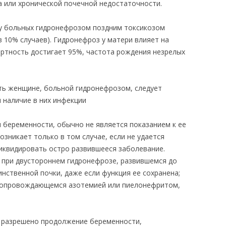
 или хронической почечной недостаточности.
у больных гидронефрозом поздним токсикозом
в 10% случаев). Гидронефроз у матери влияет на
ертность достигает 95%, частота рождения незрелых
ть женщине, больной гидронефрозом, следует
 наличие в них инфекции
 беременности, обычно не является показанием к ее
зникает только в том случае, если не удается
иквидировать остро развившееся заболевание.
 при двустороннем гидронефрозе, развившемся до
нственной почки, даже если функция ее сохранена;
сопровождающемся азотемией или пиелонефритом,
 разрешено продолжение беременности,