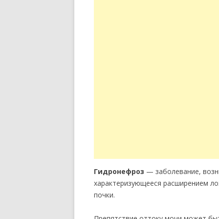
Гидронефроз
— заболевание, возн
характеризующееся расширением лох
почки.
Препятствие оттоку мочи может быть