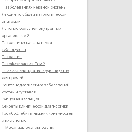
коррекции при различных
заболеваниях нервной системы
Лекции по общей патологической
анатомии
Лечение болезней внутренних
органов. Том 2
Патологическая анатомия
туберкулеза
Патология
Патофизиология. Том 2
ПСИХИАТРИЯ. Краткое руководство
для врачей
Рентгенодиагностика заболеваний
костей и суставов.
Рубцовая алопеция
Секреты клинической диагностики
Тромбофлебиты нижних конечностей
и их лечение
Механизм возникновения