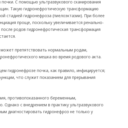
 почки. С помощью ультразвукового сканирования
енщин. Такую гидронефротическую трансформацию
ой стадией гидронефроза (пиелоэктазии). При более
циация проще, поскольку увеличивается ренально-
ь после родов гидронефротическая трансформация
стается.
 может препятствовать нормальным родам,
ронефротического мешка во время родового акта.
ем гидронефрозе почка, как правило, инфицируется;
ункции, что служит показанием для прерывания
ния, противопоказанного беременным,
о. Однако с внедрением в практику ультразвукового
ым диагностировать гидронефроз не только у