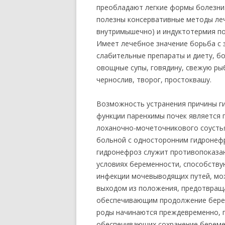
преобладают легкие формы болезни
полезны консервативные методы леч
внутримышечно) и индуктотермия п
Имеет лечебное значение борьба с 
слабительные препараты и диету, бо
овощные супы, говядину, свежую рыбу
чернослив, творог, простоквашу.
Возможность устранения причины ги
функции паренхимы почек является 
лоханочно-мочеточникового соусть
больной с односторонним гидронеф
гидронефроз служит противопоказан
условиях беременности, способству
инфекции мочевыводящих путей, мо
выходом из положения, предотвращ
обеспечивающим продолжение берем
роды начинаются преждевременно, 
обеспечивающих сохранение береме