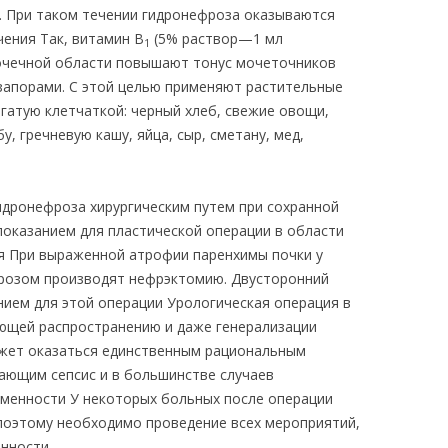
. При таком течении гидронефроза оказываются
ения Так, витамин B
(5% раствор—1 мл
1
очечной области повышают тонус мочеточников
запорами. С этой целью применяют растительные
гатую клетчаткой: черный хлеб, свежие овощи,
, гречневую кашу, яйца, сыр, сметану, мед,
дронефроза хирургическим путем при сохранной
показанием для пластической операции в области
я При выраженной атрофии паренхимы почки у
розом производят нефрэктомию. Двусторонний
ием для этой операции Урологическая операция в
ющей распространению и даже генерализации
жет оказаться единственным рациональным
ающим сепсис и в большинстве случаев
енности У некоторых больных после операции
поэтому необходимо проведение всех мероприятий,
нности.