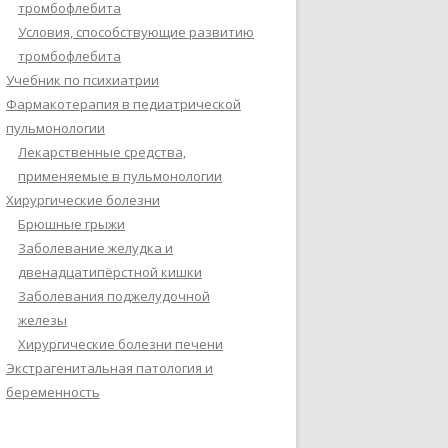
тромбофлебита
Условия, способствующие развитию
тромбофлебита
Учебник по психиатрии
Фармакотерапия в педиатрической
пульмонологии
Лекарственные средства,
применяемые в пульмонологии
Хирургические болезни
Брюшные грыжи
Заболевание желудка и
двенадцатипёрстной кишки
Заболевания поджелудочной
железы
Хирургические болезни печени
Экстрагенитальная патология и
беременность