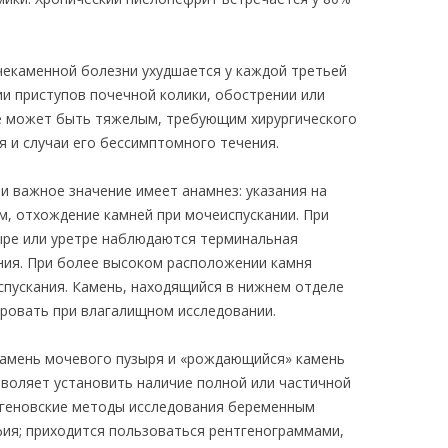
екаменной болезни ухудшается у каждой третьей
ии приступов почечной колики, обострении или
е может быть тяжелым, требующим хирургического
я и случаи его бессимптомного течения.
и важное значение имеет анамнез: указания на
м, отхождение камней при мочеиспускании. При
ыре или уретре наблюдаются терминальная
ния. При более высоком расположении камня
спускания. Камень, находящийся в нижнем отделе
ировать при влагалищном исследовании.
амень мочевого пузыря и «рождающийся» камень
воляет установить наличие полной или частичной
тгеновские методы исследования беременным
ия; приходится пользоваться рентгенограммами,