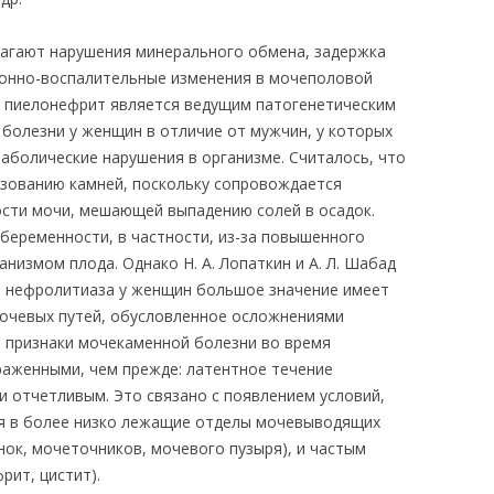
агают нарушения минерального обмена, задержка
онно-воспалительные изменения в мочеполовой
что пиелонефрит является ведущим патогенетическим
болезни у женщин в отличие от мужчин, у которых
болические нарушения в организме. Считалось, что
зованию камней, поскольку сопровождается
сти мочи, мешающей выпадению солей в осадок.
беременности, в частности, из-за повышенного
низмом плода. Однако Н. А. Лопаткин и А. Л. Шабад
зе нефролитиаза у женщин большое значение имеет
очевых путей, обусловленное осложнениями
е признаки мочекаменной болезни во время
аженными, чем прежде: латентное течение
и отчетливым. Это связано с появлением условий,
я в более низко лежащие отделы мочевыводящих
нок, мочеточников, мочевого пузыря), и частым
рит, цистит).