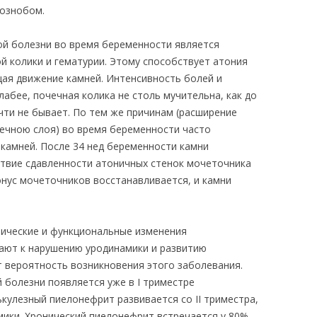
 ознобом.
й болезни во время беременности является
й колики и гематурии. Этому способствует атония
ая движение камней. Интенсивность болей и
абее, почечная колика не столь мучительна, как до
чти не бывает. По тем же причинам (расширение
ечною слоя) во время беременности часто
камней. После 34 нед беременности камни
твие сдавленности атоничных стенок мочеточника
онус мочеточников восстанавливается, и камни
ические и функциональные изменения
ают к нарушению уродинамики и развитию
т вероятность возникновения этого заболевания.
болезни появляется уже в I триместре
ькулезный пиелонефрит развивается со II триместра,
ики. Хронический пиелонефрит встречается у 80%