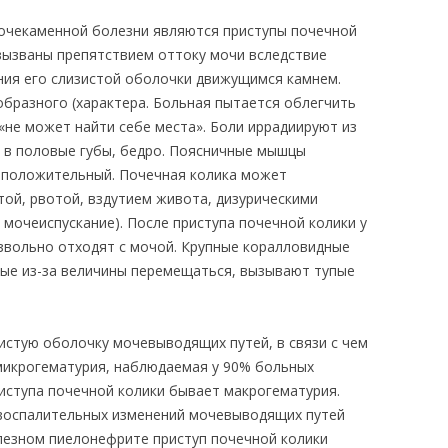
очекаменной болезни являются приступы почечной
 вызваны препятствием оттоку мочи вследствие
ния его слизистой оболочки движущимся камнем.
образного (характера. Больная пытается облегчить
«не может найти себе места». Боли иррадиируют из
, в половые губы, бедро. Поясничные мышцы
 положительный. Почечная колика может
ой, рвотой, вздутием живота, дизурическими
мочеиспускание). После приступа почечной колики у
звольно отходят с мочой. Крупные коралловидные
ные из-за величины перемещаться, вызывают тупые
истую оболочку мочевыводящих путей, в связи с чем
микрогематурия, наблюдаемая у 90% больных
иступа почечной колики бывает макрогематурия.
 воспалительных изменений мочевыводящих путей
улезном пиелонефрите приступ почечной колики