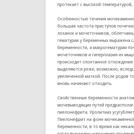
протекает с высокой температурой,
Особенностью течения мочекаменно
большая частота приступов почечно
лоханок и мочеточников, облегчающ
гематурии у беременных выражена сл
беременности, а макрогематурии по
мочеточников и гиперплазия их мыш
происходит спонтанное отхождение 
выделяются реже, возможно, вследс
увеличенной маткой. После родов т
вновь начинают отходить.
Свойственные беременности анатом
мочевыводящих путей предрасполаг
пиелонефрита. Уролитиаз усугубляе
Пиелонефрит на фоне мочекаменной 
беременности, в то время как некал
когда выражены нарушения уродинам