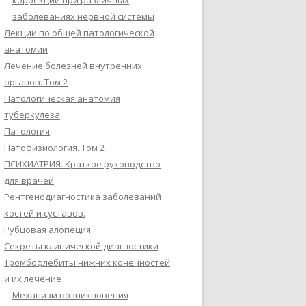
коррекции при различных
заболеваниях нервной системы
Лекции по общей патологической
анатомии
Лечение болезней внутренних
органов. Том 2
Патологическая анатомия
туберкулеза
Патология
Патофизиология. Том 2
ПСИХИАТРИЯ. Краткое руководство
для врачей
Рентгенодиагностика заболеваний
костей и суставов.
Рубцовая алопеция
Секреты клинической диагностики
Тромбофлебиты нижних конечностей
и их лечение
Механизм возникновения