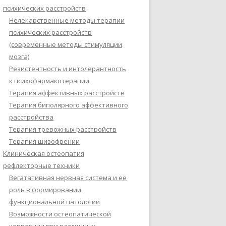
психических расстройств
Нелекарственные методы терапии
психических расстройств
(современные методы стимуляции
мозга)
Резистентность и интолерантность
к психофармакотерапии
Терапия аффективных расстройств
Терапия биполярного аффективного
расстройства
Терапия тревожных расстройств
Терапия шизофрении
Клиническая остеопатия
рефлекторные техники
Вегатативная нервная система и её
роль в формировании
функциональной патологии
Возможности остеопатической