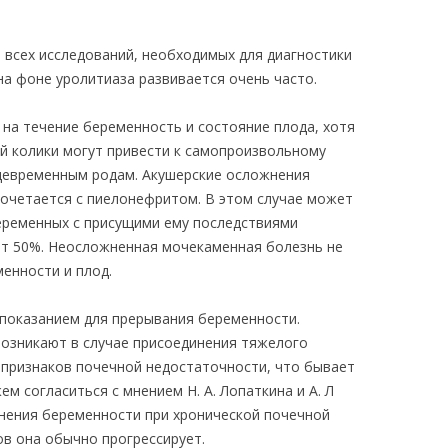
всех исследований, необходимых для диагностики
на фоне уролитиаза развивается очень часто.
на течение беременность и состояние плода, хотя
й колики могут привести к самопроизвольному
девременным родам. Акушерские осложнения
сочетается с пиелонефритом. В этом случае может
еременных с присущими ему последствиями
ет 50%. Неосложненная мочекаменная болезнь не
енности и плод.
показанием для прерывания беременности.
озникают в случае присоединения тяжелого
и признаков почечной недостаточности, что бывает
м согласиться с мнением Н. А. Лопаткина и А. Л
нения беременности при хронической почечной
ов она обычно прогрессирует.