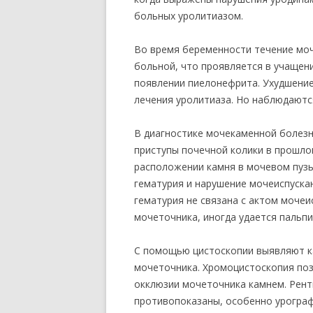
больных уролитиазом.
Во время беременности течение моч
больной, что проявляется в учащен
появлении пиелонефрита. Ухудшени
лечения уролитиаза. Но наблюдаютс
В диагностике мочекаменной болезн
приступы почечной колики в прошло
расположении камня в мочевом пуз
гематурия и нарушение мочеиспуска
гематурия не связана с актом мочеи
мочеточника, иногда удается пальп
С помощью цистоскопии выявляют к
мочеточника. Хромоцистоскопия поз
окклюзии мочеточника камнем. Рен
противопоказаны, особенно урограф