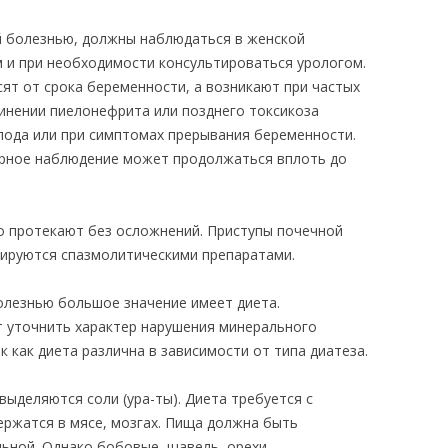
 болезнью, должны наблюдаться в женской
 и при необходимости консультироваться урологом.
сят от срока беременности, а возникают при частых
динении пиелонефрита или позднего токсикоза
лода или при симптомах прерывания беременности.
орное наблюдение может продолжаться вплоть до
о протекают без осложнений. Приступы почечной
пируются спазмолитическими препаратами.
олезнью большое значение имеет диета.
 уточнить характер нарушения минерального
к как диета различна в зависимости от типа диатеза.
ыделяются соли (ура-ты). Диета требуется с
ержатся в мясе, мозгах. Пища должна быть
ьной. Однако бобовые, щавель, орехи