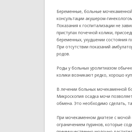
Беременные, больные мочекаменной
консультации акушером-гинекологом
Показания к госпитализации не зави
приступах почечной колики, присое
беременных, ухудшении состояния п
При отсутствии показаний амбулат
родов.
Роды у больных уролитиазом обычн
колики возникают редко, хорошо ку
В лечении больных мочекаменной б
Микроскопия осадка мочи позволяет
обмена. Это необходимо сделать, та
При мочекаменном диатезе с мочой в
ограничением пуринов, которые сод
преимущественно молочно-растител