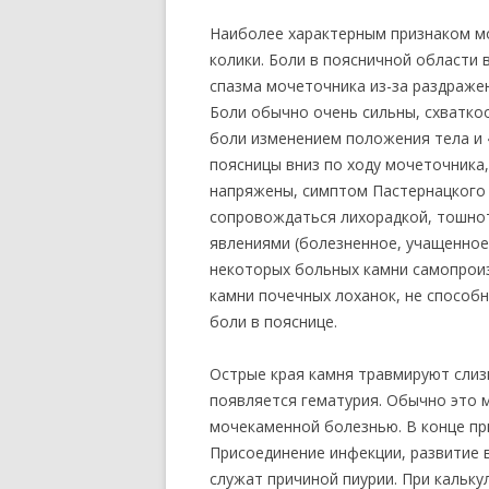
Наиболее характерным признаком м
колики. Боли в поясничной области
спазма мочеточника из-за раздраже
Боли обычно очень сильны, схватко
боли изменением положения тела и 
поясницы вниз по ходу мочеточника
напряжены, симптом Пастернацкого
сопровождаться лихорадкой, тошнот
явлениями (болезненное, учащенное 
некоторых больных камни самопрои
камни почечных лоханок, не способ
боли в пояснице.
Острые края камня травмируют слиз
появляется гематурия. Обычно это 
мочекаменной болезнью. В конце пр
Присоединение инфекции, развитие
служат причиной пиурии. При кальк