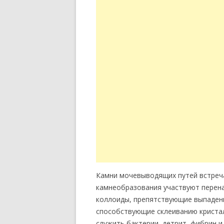
Камни мочевыводящих путей встреч
камнеобразования участвуют перен
коллоиды, препятствующие выпаден
способствующие склеиванию кристал
служить бактерии, детрит, фибрин и 