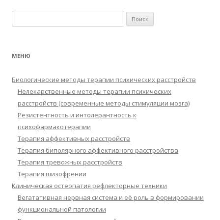
Найти:
МЕНЮ
Биологические методы терапии психических расстройств
Нелекарственные методы терапии психических
расстройств (современные методы стимуляции мозга)
Резистентность и интолерантность к
психофармакотерапии
Терапия аффективных расстройств
Терапия биполярного аффективного расстройства
Терапия тревожных расстройств
Терапия шизофрении
Клиническая остеопатия рефлекторные техники
Вегатативная нервная система и её роль в формировании
функциональной патологии