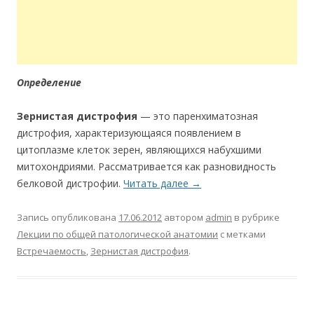
Определение
Зернистая дистрофия
— это паренхиматозная
дистрофия, характеризующаяся появлением в
цитоплазме клеток зерен, являющихся набухшими
митохондриями. Рассматривается как разновидность
белковой дистрофии.
Читать далее
→
Запись опубликована
17.06.2012
автором
admin
в рубрике
Лекции по общей патологической анатомии
с метками
Встречаемость
,
Зернистая дистрофия
.