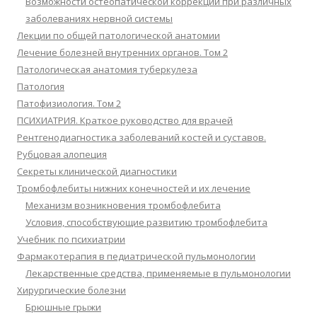
Возможности остеопатической коррекции при различных
заболеваниях нервной системы
Лекции по общей патологической анатомии
Лечение болезней внутренних органов. Том 2
Патологическая анатомия туберкулеза
Патология
Патофизиология. Том 2
ПСИХИАТРИЯ. Краткое руководство для врачей
Рентгенодиагностика заболеваний костей и суставов.
Рубцовая алопеция
Секреты клинической диагностики
Тромбофлебиты нижних конечностей и их лечение
Механизм возникновения тромбофлебита
Условия, способствующие развитию тромбофлебита
Учебник по психиатрии
Фармакотерапия в педиатрической пульмонологии
Лекарственные средства, применяемые в пульмонологии
Хирургические болезни
Брюшные грыжи