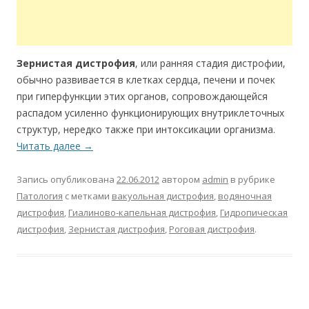
Зернистая дистрофия
, или ранняя стадия дистрофии,
обычно развивается в клетках сердца, печени и почек
при гиперфункции этих органов, сопровождающейся
распадом усиленно функционирующих внутриклеточных
структур, нередко также при интоксикации организма.
Читать далее
→
Запись опубликована
22.06.2012
автором
admin
в рубрике
Патология
с метками
вакуольная дистрофия
,
водяночная
дистрофия
,
Гиалиново-капельная дистрофия
,
Гидропическая
дистрофия
,
Зернистая дистрофия
,
Роговая дистрофия
.