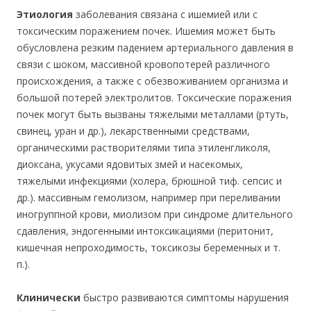
Этиология
заболевания связана с ишемией или с
токсическим поражением почек. Ишемия может быть
обусловлена резким падением артериального давления в
связи с шоком, массивной кровопотерей различного
происхождения, а также с обезвоживанием организма и
большой потерей электролитов. Токсические поражения
почек могут быть вызваны тяжелыми металлами (ртуть,
свинец, уран и др.), лекарственными средствами,
органическими растворителями типа этиленгликоля,
диоксана, укусами ядовитых змей и насекомых,
тяжелыми инфекциями (холера, брюшной тиф. сепсис и
др.). массивным гемолизом, например при переливании
иногруппной крови, миолизом при синдроме длительного
сдавления, эндогенными интоксикациями (перитонит,
кишечная непроходимость, токсикозы беременных и т.
п.).
Клинически
быстро развиваются симптомы нарушения