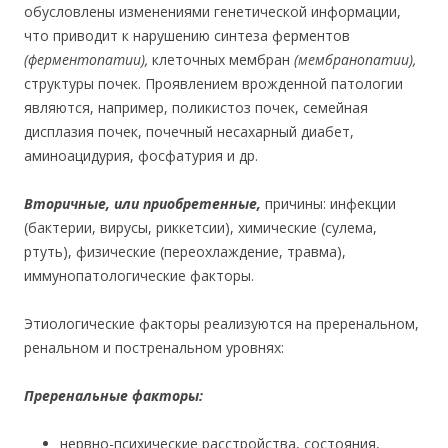
обусловлены изменениями генетической информации,
что приводит к нарушению синтеза ферментов
(ферментопатии),
клеточных мембран
(мембранопатии),
структуры почек. Проявлением врожденной патологии
являются, например, поликистоз почек, семейная
дисплазия почек, почечный несахарный диабет,
аминоацидурия, фосфатурия и др.
Вторичные, или приобретенные
,
причины: инфекции
(бактерии, вирусы, риккетсии), химические (сулема,
ртуть), физические (переохлаждение, травма),
иммунопатологические факторы.
Этиологические факторы реализуются на преренальном,
ренальном и постренальном уровнях:
Преренальные факторы:
нервно-психические расстройства, состояния,