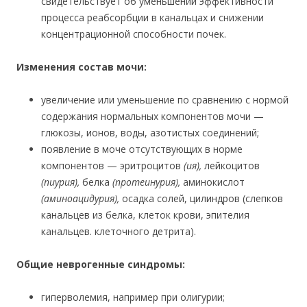
свидетельствует об уменьшении эффективности
процесса реабсорбции в канальцах и снижении
концентрационной способности почек.
Изменения состав мочи:
увеличение или уменьшение по сравнению с нормой
содержания нормальных компонентов мочи —
глюкозы, ионов, воды, азотистых соединений;
появление в моче отсутствующих в норме
компонентов — эритроцитов
(ия),
лейкоцитов
(пиурия),
белка
(протеинурия)
,
аминокислот
(аминоацидурия)
,
осадка солей, цилиндров (слепков
канальцев из белка, клеток крови, эпителия
канальцев. клеточного детрита).
Общие неврогенные синдромы:
гиперволемия, например при олигурии;