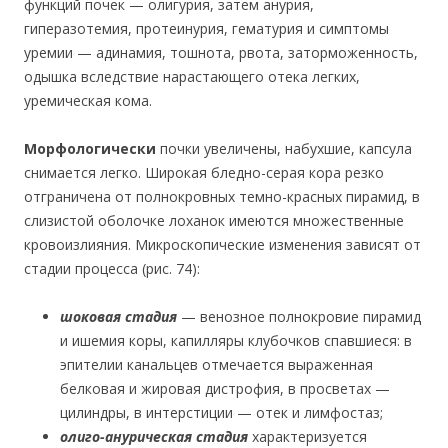
функций почек — олигурия, затем анурия,
гиперазотемия, протеинурия, гематурия и симптомы
уремии — адинамия, тошнота, рвота, заторможенность,
одышка вследствие нарастающего отека легких,
уремическая кома.
Морфологически
почки увеличены, набухшие, капсула
снимается легко. Широкая бледно-серая кора резко
отграничена от полнокровных темно-красных пирамид, в
слизистой оболочке лоханок имеются множественные
кровоизлияния. Микроскопические изменения зависят от
стадии процесса (рис. 74):
шоковая стадия
— венозное полнокровие пирамид
и ишемия коры, капилляры клубочков спавшиеся: в
эпителии канальцев отмечается выраженная
белковая и жировая дистрофия, в просветах —
цилиндры, в интерстиции — отек и лимфостаз;
олиго-анурическая стадия
характеризуется