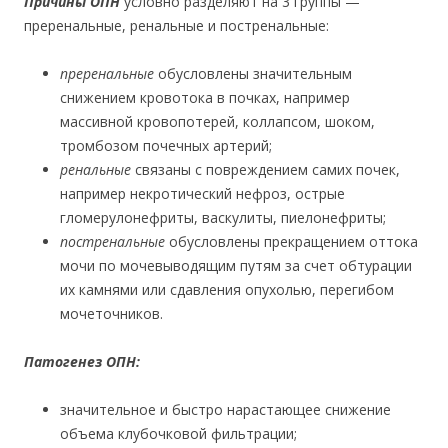
Причины ОПН
условно разделяют на 3 группы —
преренальные, ренальные и постренальные:
преренальные
обусловлены значительным
снижением кровотока в почках, например
массивной кровопотерей, коллапсом, шоком,
тромбозом почечных артерий;
ренальные
связаны с повреждением самих почек,
например некротический нефроз, острые
гломерулонефриты, васкулиты, пиелонефриты;
постренальные
обусловлены прекращением оттока
мочи по мочевыводящим путям за счет обтурации
их камнями или сдавления опухолью, перегибом
мочеточников.
Патогенез ОПН:
значительное и быстро нарастающее снижение
объема клубочковой фильтрации;