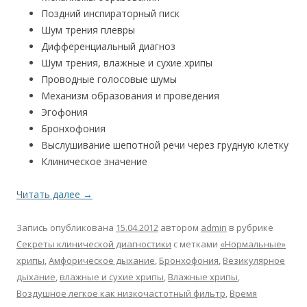
Поздний инспираторный писк
Шум трения плевры
Дифференциальный диагноз
Шум трения, влажные и сухие хрипы
Проводные голосовые шумы
Механизм образования и проведения
Эгофония
Бронхофония
Выслушивание шепотной речи через грудную клетку
Клиническое значение
Читать далее
→
Запись опубликована
15.04.2012
автором
admin
в рубрике
Секреты клинической диагностики
с метками
«Нормальные»
хрипы
,
Амфорическое дыхание
,
Бронхофония
,
Везикулярное
дыхание
,
влажные и сухие хрипы
,
Влажные хрипы
,
Воздушное легкое как низкочастотный фильтр
,
Время