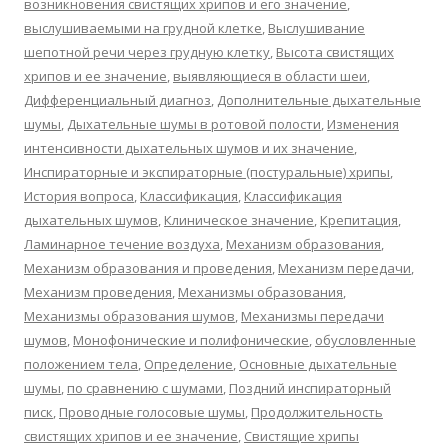
возникновения свистящих хрипов и его значение
,
выслушиваемыми на грудной клетке
,
Выслушивание
шепотной речи через грудную клетку
,
Высота свистящих
хрипов и ее значение
,
выявляющиеся в области шеи
,
Дифференциальный диагноз
,
Дополнительные дыхательные
шумы
,
Дыхательные шумы в ротовой полости
,
Изменения
интенсивности дыхательных шумов и их значение
,
Инспираторные и экспираторные (постуральные) хрипы
,
История вопроса
,
Классификация
,
Классификация
дыхательных шумов
,
Клиническое значение
,
Крепитация
,
Ламинарное течение воздуха
,
Механизм образования
,
Механизм образования и проведения
,
Механизм передачи
,
Механизм проведения
,
Механизмы образования
,
Механизмы образования шумов
,
Механизмы передачи
шумов
,
Монофонические и полифонические
,
обусловленные
положением тела
,
Определение
,
Основные дыхательные
шумы
,
по сравнению с шумами
,
Поздний инспираторный
писк
,
Проводные голосовые шумы
,
Продолжительность
свистящих хрипов и ее значение
,
Свистящие хрипы