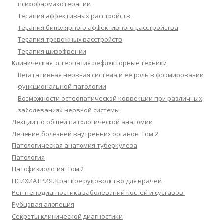
психофармакотерапии
Терапия аффективных расстройств
Терапия биполярного аффективного расстройства
Терапия тревожных расстройств
Терапия шизофрении
Клиническая остеопатия рефлекторные техники
Вегатативная нервная система и её роль в формировании
функциональной патологии
Возможности остеопатической коррекции при различных
заболеваниях нервной системы
Лекции по общей патологической анатомии
Лечение болезней внутренних органов. Том 2
Патологическая анатомия туберкулеза
Патология
Патофизиология. Том 2
ПСИХИАТРИЯ. Краткое руководство для врачей
Рентгенодиагностика заболеваний костей и суставов.
Рубцовая алопеция
Секреты клинической диагностики