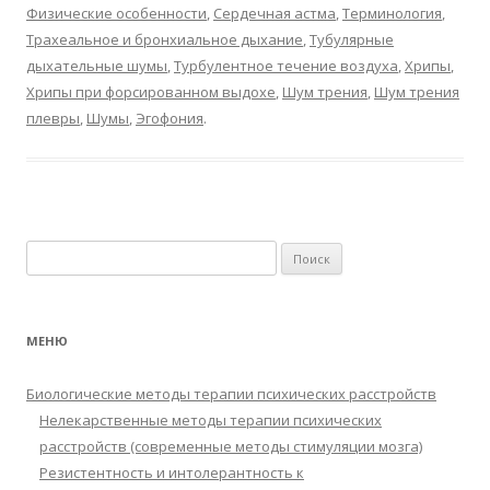
Физические особенности
,
Сердечная астма
,
Терминология
,
Трахеальное и бронхиальное дыхание
,
Тубулярные
дыхательные шумы
,
Турбулентное течение воздуха
,
Хрипы
,
Хрипы при форсированном выдохе
,
Шум трения
,
Шум трения
плевры
,
Шумы
,
Эгофония
.
Найти:
МЕНЮ
Биологические методы терапии психических расстройств
Нелекарственные методы терапии психических
расстройств (современные методы стимуляции мозга)
Резистентность и интолерантность к