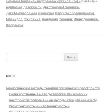
Лечение болезней внутренних органов. Том 2
с метками
Адипозин
,
Дезопимон
,
декстрофенфлюрамин
,
Дексфенфлюрамин
,
изолипан
,
Капсулы с брамелайном
,
Мазиндол
,
Ожирение
,
пондерал
,
теренак
,
Фенфдюрамин
,
Фепранон
.
Найти:
МЕНЮ
Биологические методы терапии психических расстройств
Нелекарственные методы терапии психических
расстройств (современные методы стимуляции мозга)
Резистентность и интолерантность к