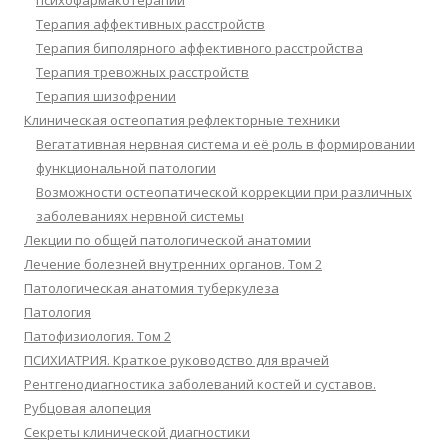
психофармакотерапии
Терапия аффективных расстройств
Терапия биполярного аффективного расстройства
Терапия тревожных расстройств
Терапия шизофрении
Клиническая остеопатия рефлекторные техники
Вегатативная нервная система и её роль в формировании
функциональной патологии
Возможности остеопатической коррекции при различных
заболеваниях нервной системы
Лекции по общей патологической анатомии
Лечение болезней внутренних органов. Том 2
Патологическая анатомия туберкулеза
Патология
Патофизиология. Том 2
ПСИХИАТРИЯ. Краткое руководство для врачей
Рентгенодиагностика заболеваний костей и суставов.
Рубцовая алопеция
Секреты клинической диагностики