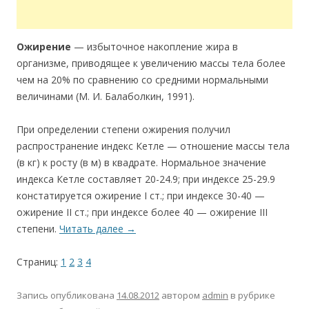
Ожирение
— избыточное накопление жира в
организме, приводящее к увеличению массы тела более
чем на 20% по сравнению со средними нормальными
величинами (М. И. Балаболкин, 1991).
При определении степени ожирения получил
распространение индекс Кетле — отношение массы тела
(в кг) к росту (в м) в квадрате. Нормальное значение
индекса Кетле составляет 20-24.9; при индексе 25-29.9
констатируется ожирение I ст.; при индексе 30-40 —
ожирение II ст.; при индексе более 40 — ожирение III
степени.
Читать далее
→
Страниц:
1
2
3
4
Запись опубликована
14.08.2012
автором
admin
в рубрике