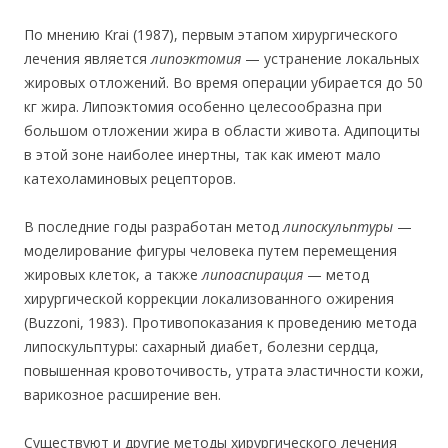
По мнению Krai (1987), первым этапом хирургического
лечения является
липоэктомия
— устранение локальных
жировых отложений. Во время операции убирается до 50
кг жира. Липоэктомия особенно целесообразна при
большом отложении жира в области живота. Адипоциты
в этой зоне наиболее инертны, так как имеют мало
катехоламиновых рецепторов.
В последние годы разработан метод
липоскульптуры
—
моделирование фигуры человека путем перемещения
жировых клеток, а также
липоаспирация
— метод
хирургической коррекции локализованного ожирения
(Buzzoni, 1983). Противопоказания к проведению метода
липоскульптуры: сахарный диабет, болезни сердца,
повышенная кровоточивость, утрата эластичности кожи,
варикозное расширение вен.
Существуют и другие методы хирургического лечения