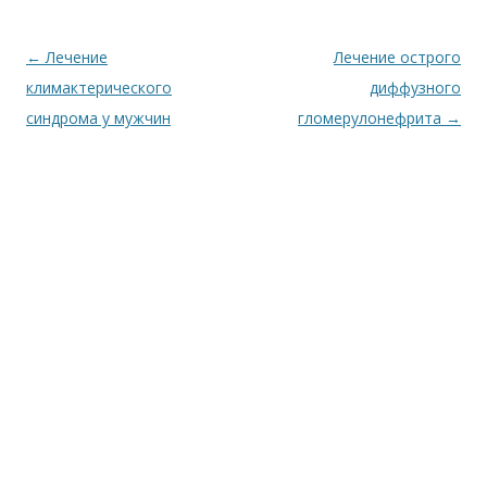
Навигация
←
Лечение
Лечение острого
по
климактерического
диффузного
записям
синдрома у мужчин
гломерулонефрита
→