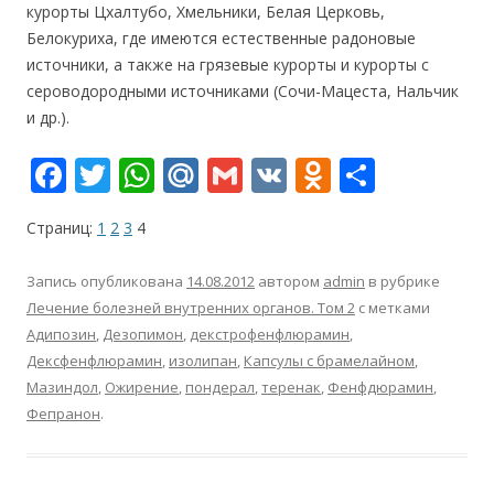
курорты Цхалтубо, Хмельники, Белая Церковь,
Белокуриха, где имеются естественные радоновые
источники, а также на грязевые курорты и курорты с
сероводородными источниками (Сочи-Мацеста, Нальчик
и др.).
F
T
W
M
G
V
O
О
ac
w
h
ai
m
K
d
т
Страниц:
1
2
3
4
e
itt
at
l.
ai
n
п
b
er
s
R
l
o
р
Запись опубликована
14.08.2012
автором
admin
в рубрике
o
A
u
kl
а
Лечение болезней внутренних органов. Том 2
с метками
Адипозин
,
Дезопимон
,
декстрофенфлюрамин
,
o
p
as
в
Дексфенфлюрамин
,
изолипан
,
Капсулы с брамелайном
,
k
p
s
и
Мазиндол
,
Ожирение
,
пондерал
,
теренак
,
Фенфдюрамин
,
ni
т
Фепранон
.
ki
ь