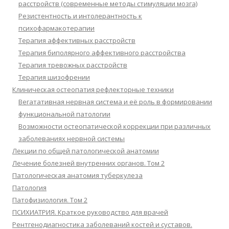
расстройств (современные методы стимуляции мозга)
Резистентность и интолерантность к
психофармакотерапии
Терапия аффективных расстройств
Терапия биполярного аффективного расстройства
Терапия тревожных расстройств
Терапия шизофрении
Клиническая остеопатия рефлекторные техники
Вегатативная нервная система и её роль в формировании
функциональной патологии
Возможности остеопатической коррекции при различных
заболеваниях нервной системы
Лекции по общей патологической анатомии
Лечение болезней внутренних органов. Том 2
Патологическая анатомия туберкулеза
Патология
Патофизиология. Том 2
ПСИХИАТРИЯ. Краткое руководство для врачей
Рентгенодиагностика заболеваний костей и суставов.