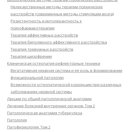
Нелекарственные методы терапии психических
расстройств (современные методы стимуляции мозга)
Резистентность и интолерантность к
психофармакотерапии
Терапия аффективных расстройств
Терапия биполярного аффективного расстройства
Терапия тревожных расстройств
Терапия шизофрении
Клиническая остеопатия рефлекторные техники
Вегатативная нервная система и её роль в формировании
функциональной патологии
Возможности остеопатической коррекции при различных
заболеваниях нервной системы
Лекции по общей патологической анатомии
Лечение болезней внутренних органов. Том 2
Патологическая анатомия туберкулеза
Патология
Патофизиология. Том 2