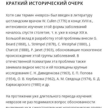
КРАТКИЙ ИСТОРИЧЕСКИЙ ОЧЕРК
Хотя сам термин «невроз» был введен в литературу
шотландским врачом W. Cullen (1776) в конце XVIII в.,
интенсивное изучение этой формы заболеваний
началось спустя столетие, т. е. уже в конце XIX в.
Большой вклад в разработку этой проблемы внесли G.
Beard (1868), L. Striimpel (1878), С. Westphal (1880), J.
Charcot (1888), P. Janet (1903), обосновавшие психогенное
происхождение этой группы заболеваний. В
отечественной психиатрии эта проблема также
занимала видное место и ей посвящены крупные
исследования С. Н. Давиденкова (1963), Е. П. Попова
(1954), О. В. Кербикова (1962), А. М. Свядоща (1974), Б. Д.
Карвасарского (1980) и др.
На протяжении уже длительного периода изучения
неврозов не раз поднимался вопрос обоснованности
выделения их в самостоятельную нозологическую группу.