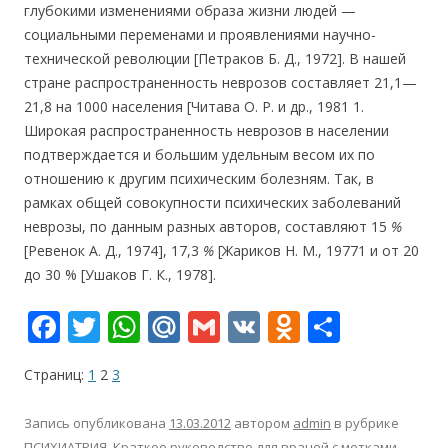
глубокими изменениями образа жизни людей —
социальными переменами и проявлениями научно-
технической революции [Петраков Б. Д., 1972]. В нашей
стране распространенность неврозов составляет 21,1—
21,8 на 1000 населения [Читава О. Р. и др., 1981 1.
Широкая распространенность неврозов в населении
подтверждается и большим удельным весом их по
отношению к другим психическим болезням. Так, в
рамках общей совокупности психических заболеваний
неврозы, по данным разных авторов, составляют 15
%
[Ревенок А. Д., 1974], 17,3
%
[Жариков Н. М., 19771 и от 20
до 30 % [Ушаков Г. К., 1978].
F
T
W
M
G
V
O
О
ac
w
h
ai
m
K
d
т
Страниц:
1
2
3
e
itt
at
l.
ai
n
п
b
er
s
R
l
o
р
Запись опубликована
13.03.2012
автором
admin
в рубрике
ПСИХИАТРИЯ. Краткое руководство для врачей
с метками