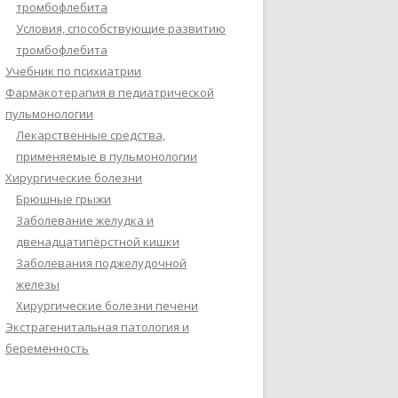
тромбофлебита
Условия, способствующие развитию
тромбофлебита
Учебник по психиатрии
Фармакотерапия в педиатрической
пульмонологии
Лекарственные средства,
применяемые в пульмонологии
Хирургические болезни
Брюшные грыжи
Заболевание желудка и
двенадцатипёрстной кишки
Заболевания поджелудочной
железы
Хирургические болезни печени
Экстрагенитальная патология и
беременность