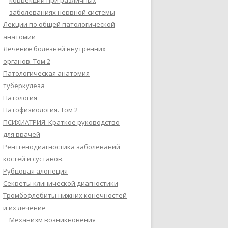
коррекции при различных
заболеваниях нервной системы
Лекции по общей патологической
анатомии
Лечение болезней внутренних
органов. Том 2
Патологическая анатомия
туберкулеза
Патология
Патофизиология. Том 2
ПСИХИАТРИЯ. Краткое руководство
для врачей
Рентгенодиагностика заболеваний
костей и суставов.
Рубцовая алопеция
Секреты клинической диагностики
Тромбофлебиты нижних конечностей
и их лечение
Механизм возникновения