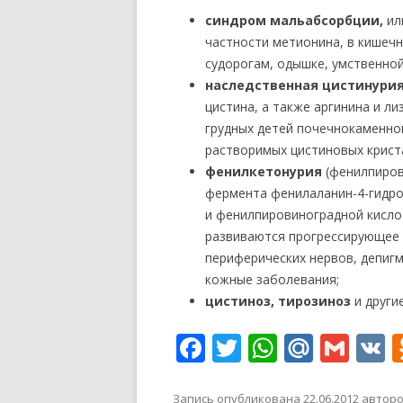
синдром мальабсорбции
,
ил
частности метионина, в кишечн
судорогам, одышке, умственной
наследственная цистинури
цистина, а также аргинина и ли
грудных детей почечнокаменно
растворимых цистиновых крис
фенилкетонурия
(фенилпиров
фермента фенилаланин-4-гидро
и фенилпировиноградной кислот
развиваются прогрессирующее 
периферических нервов, депигм
кожные заболевания;
цистиноз, тирозиноз
и други
F
T
W
M
G
V
ac
w
h
ai
m
K
Запись опубликована
22.06.2012
автор