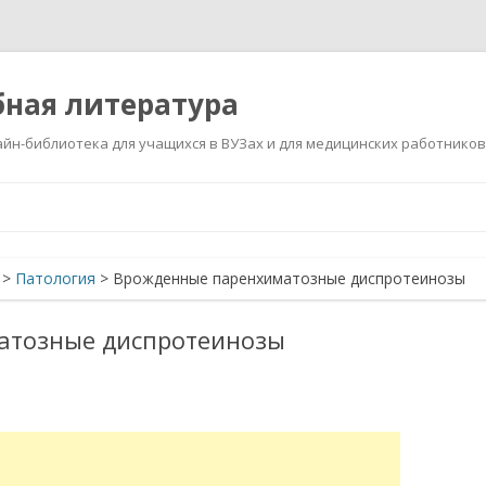
ная литература
йн-библиотека для учащихся в ВУЗах и для медицинских работников
Перейти
к
содержимому
>
Патология
>
Врожденные паренхиматозные диспротеинозы
атозные диспротеинозы