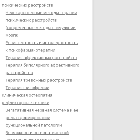
психических расстройств
Нелекарственные методы терапии
психических расстройств
(современные методы стимуляции
мозга)
Резистентность и интолерантность
к психофармакотерапии
Терапия аффективных расстройств
Терапия биполярного аффективного
расстройства
Терапия тревожных расстройств
Терапия шизофрении
Клиническая остеопатия
рефлекторные техники
Вегатативная нервная система и её
роль в формировании
функциональной патологии
Возможности остеопатической