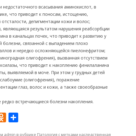
и недостаточного всасывания аминокислот, в
ике, что приводит к поносам, истощению,
 отсталости, депигментации кожи и волос;
я
, являющаяся результатом нарушения реабсорбции
зина в канальцах почек, что приводит к развитию у
й болезни, связанной с выпадением плохо
таллов и нередко осложняющейся пиелонефритом;
иноградная олигофрения), вызванная отсутствием
ксилазы, что приводит к накоплению фенилаланина
ы, выявляемой в моче. При этом у грудных детей
слабоумие (олигофрения), поражение
ентации глаз, волос и кожи, а также своеобразные
е редко встречающиеся болезни накопления.
O
О
d
т
ом
admin
в рубрике
Патология
с метками
наследственная