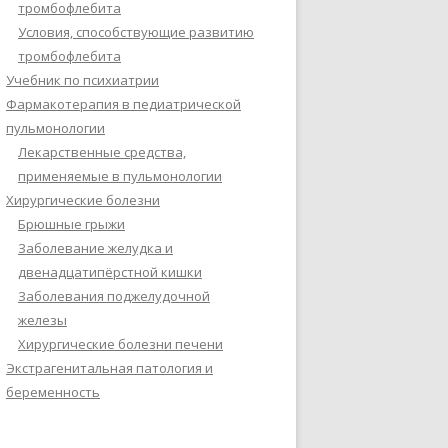
тромбофлебита
Условия, способствующие развитию
тромбофлебита
Учебник по психиатрии
Фармакотерапия в педиатрической
пульмонологии
Лекарственные средства,
применяемые в пульмонологии
Хирургические болезни
Брюшные грыжи
Заболевание желудка и
двенадцатипёрстной кишки
Заболевания поджелудочной
железы
Хирургические болезни печени
Экстрагенитальная патология и
беременность