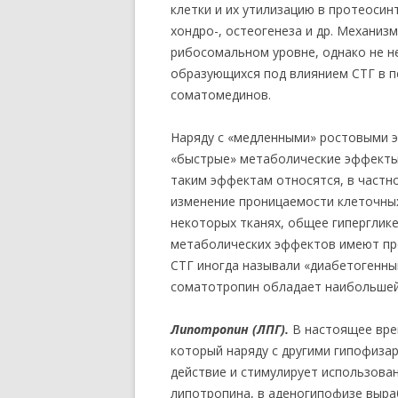
клетки и их утилизацию в протеосинт
хондро-, остеогенеза и др. Механи
рибосомальном уровне, однако не не
образующихся под влиянием СТГ в п
соматомединов.
Наряду с «медленными» ростовыми 
«быстрые» метаболические эффекты
таким эффектам относятся, в частно
изменение проницаемости клеточны
некоторых тканях, общее гиперглике
метаболических эффектов имеют пр
СТГ иногда называли «диабетогенны
соматотропин обладает наибольшей
Липотропин (ЛПГ).
В настоящее вре
который наряду с другими гипофиз
действие и стимулирует использова
липотропина, в аденогипофизе выра