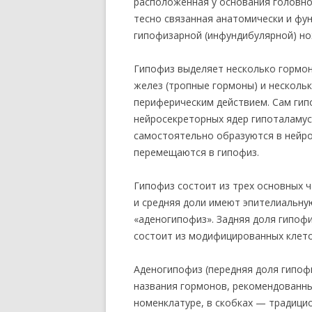
расположенная у основания головног
тесно связанная анатомически и фу
гипофизарной (инфундибулярной) но
Гипофиз выделяет несколько гормон
желез (тропные гормоны) и нескол
периферическим действием. Сам гип
нейросекреторных ядер гипоталаму
самостоятельно образуются в нейро
перемещаются в гипофиз.
Гипофиз состоит из трех основных ч
и средняя доли имеют эпителиальну
«аденогипофиз». Задняя доля гипофи
состоит из модифицированных клето
Аденогипофиз (передняя доля гипоф
названия гормонов, рекомендованн
номенклатуре, в скобках — традицио