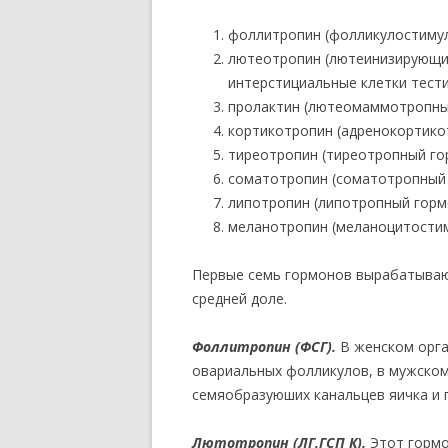
фоллитропин (фолликулостимул
лютеотропин (лютеинизирующий
интерстициальные клетки тест
пролактин (лютеомаммотропный
кортикотропин (адренокортико
тиреотропин (тиреотропный гор
соматотропин (соматотропный 
липотропин (липотропный гормо
меланотропин (меланоцитости
Первые семь гормонов вырабатываю
средней доле.
Фоллитропин (ФСГ).
В женском орга
овариальных фолликулов, в мужско
семяобразуюших канальцев яичка и 
Лютотропин (ЛГ,ГСП К).
Этот гормо