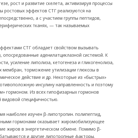
езе, рост и развитие скелета, активизируя процессы
змы ростовых эффектов СТГ реализуются на
посредственно, а с участием группы пептидов,
ериферических тканях, — так называемых
эффектами СТГ обладает свойством вызывать
, опосредованные аденилатциклазной системой. К
сти, усиление липолиза, кетогенеза и гликогенолиза,
х мембран, торможение утилизации глюкозы в
мическое действие и др. Некоторые из «быстрых»
отивоположную инсулину направленность и поэтому
м» гормоном. Из всех гипофизарных гормонов
 видовой специфичностью.
мя наиболее изучен β-липотропин. полипептид,
арными гормонами оказывает жиромобилизующее
ние жиров в энергетическом обмене. Помимо β-
батываются и другие липотропные факторы.