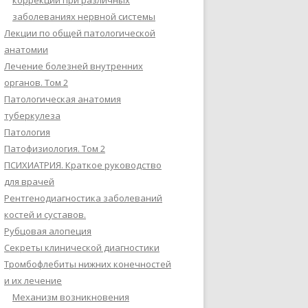
коррекции при различных
заболеваниях нервной системы
Лекции по общей патологической
анатомии
Лечение болезней внутренних
органов. Том 2
Патологическая анатомия
туберкулеза
Патология
Патофизиология. Том 2
ПСИХИАТРИЯ. Краткое руководство
для врачей
Рентгенодиагностика заболеваний
костей и суставов.
Рубцовая алопеция
Секреты клинической диагностики
Тромбофлебиты нижних конечностей
и их лечение
Механизм возникновения