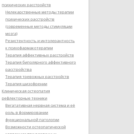
психических расстройств
Нелекарственные методы терапии
психических расстройств
(современные методы стимуляции
мозга)
Резистентность и интолерантность
к психофармакотерапии
Терапия аффективных расстройств
Терапия биполярного аффективного
расстройства
Терапия тревожных расстройств
Терапия шизофрении
Клиническая остеопатия
рефлекторные техники
Вегатативная нервная система и её
роль в формировании
функциональной патологии
Возможности остеопатической