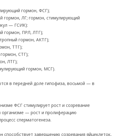
ирующий гормон, ФСГ);
 гормон, ЛГ; гормон, стимулирующий
икул — ГСИК):
 гормон, ПРЛ, ЛТГ);
тропный гормон, АКТГ);
мон, ТТГ);
гормон, СТГ);
н, ЛТГ);
мулирующий гормон, МСГ).
тся в передней доле гипофиза, восьмой — в
низме ФСГ стимулирует рост и созревание
м организме — рост и пролиферацию
процесс сперматогенеза.
н способствует завершению созревания яйцеклеток,