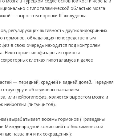
о мозга в турецком седле основной кости черепа и
нкционально с гипоталамической областью мозга
жкой — выростом воронки III желудочка.
ов, регулирующих активность других эндокринных
ько гормонов, обладающих непосредственным
офиз в свою очередь находится под контролем
са. Некоторые гипофизарные гормоны
секреторных клетках гипоталамуса и далее
астей — передней, средней и задней долей. Передняя
ю структуру и объединены названием
за, или нейрогипофиз, является выростом мозга и
к нейроглии (питуицитов).
иза) вырабатывает восемь гормонов (
Приведены
ые Международной комиссией по биохимической
нные названия и их сокращения.)
: