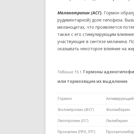
Меланотропин (АСГ).
Гормон образу
рудиментарной) доле гипофиза. Выз
меланоцитах, что проявляется пот
также с его стимулирующим влияни
участвующие в синтезе меланина. П
оказывать некоторое влияние на жи
Таблииа 15.1.
Гормоны аденогипофи
или тормозящие их выделение
Гормон
Активирующий
Фоллитропин (ФСГ)
Фоллиберин
Лютотропин (Л Г)
Люлиберин
Прол
актин
(ПРЛ, ЛТГ)
Пролактолибер