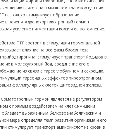
мобилизации жиров из жировых депо и их окислению,
накоплению гликогена в мышцах и транспорту в них
ТГ не только стимулирует образование
ние в печени. Адренокортикотропный гормон
зывая усиление пигментации кожи и ее потемнение.
действие ТТГ состоит в стимуляции гормональной
оказывает влияние на все фазы биосинтеза
 трийодтиронина: стимулирует транспорт йодидов в
е их в молекулярный йод, соединение его с
обождение из связи с тиреоглобулином и секрецию.
тимуляции тиреоидных эффектов тиреотропином.
рации фолликулярных клеток щитовидной железы.
.
Соматотропный гормон является не регулятором
оном с прямым воздействием на клетки-мишени
он обладает выраженным белковоанаболическим и
ьной мере определяя темп развития организма и его
ин стимулирует транспорт аминокислот из крови в