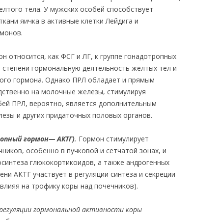
елтого тела. У мужских особей способствует
ткани яичка
в активные клетки Лейдига и
монов.
н относится, как ФСГ и ЛГ, к группе гонадотропных
 степени гормональную деятельность желтых тел и
ого гормона. Однако ПРЛ обладает и прямым
дственно на молочные железы, стимулируя
бей ПРЛ, вероятно, является дополнительным
езы и других придаточных половых органов.
опный гормон— АКТГ)
.
Гормон стимулирует
ников, особенно в пучковой и сетчатой зонах, и
синтеза глюкокортикоидов, а также андрогенных
ени АКТГ участвует в регуляции синтеза и секреции
влияя на трофику коры над почечников).
регуляции гормональной активности коры