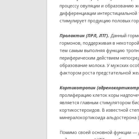
процессу овуляции и образованию ж
дифференциации интерстициальной 
стимулирует продукцию половых гор
Пролактин (ПРЛ, ЛТГ).
Данный гормо
гормонов, поддерживая в некоторой
тем самым выполняя функцию тропн
периферическим действием непосре
образование молока. У мужских осо
фактором роста предстательной жел
Kopmuкompoпин (адренокортикотр
пролиферацию клеток коры надпочеч
является главным стимулятором био
кортикостероидов. В известной степ
минералокортикоида альдостерона (
Помимо своей основной функции —