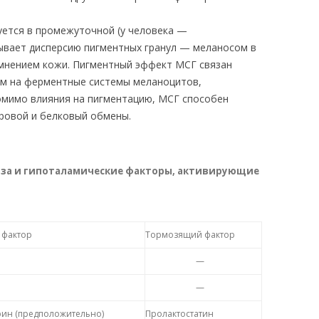
ется в промежуточной (у человека —
ывает дисперсию пигментных гранул — меланосом в
емнением кожи. Пигментный эффект МСГ связан
ем на ферментные системы меланоцитов,
омимо влияния на пигментацию, МСГ способен
ровой и белковый обмены.
за и гипоталамические факторы, активирующие
 фактор
Тормозящий фактор
—
—
ин (предположительно)
Пролактостатин