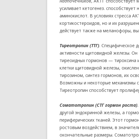
надпочечников
, АКТГ способствует 
усиливает кетогенез. способствует 
аминокислот. В условиях стресса АК
кортикостероидов, но и их разруше
действует также на меланофоры, вы
Тиреотропин (ТТГ)
. Специфическое 
активности щитовидной железы. Он 
тиреоидных гормонов — тироксина и
клетки щитовидной железы, окислени
тирозином, синтез гормонов, их осв
Возможны и некоторые механизмы с
Тиреотропин способствует пролифе
Соматотропин (СТГ гормон роста)
другой эндокринной железы, а горм
периферических тканей. Этот горм
ростовым воздействием, в значител
окончательные размеры. Соматотроп