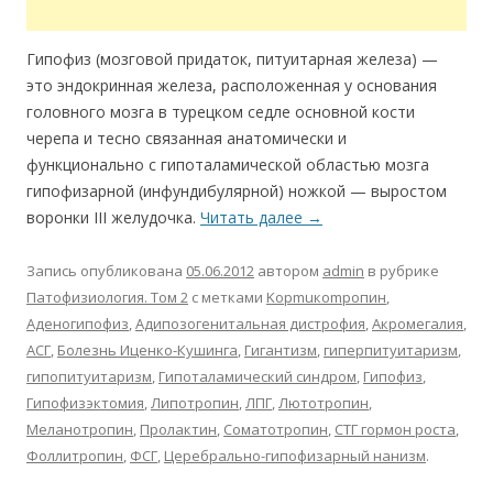
Гипофиз (мозговой придаток, питуитарная железа) —
это эндокринная железа, расположенная у основания
головного мозга в турецком седле основной кости
черепа и тесно связанная анатомически и
функционально с гипоталамической областью мозга
гипофизарной (инфундибулярной) ножкой — выростом
воронки III желудочка.
Читать далее
→
Запись опубликована
05.06.2012
автором
admin
в рубрике
Патофизиология. Том 2
с метками
Kopmuкompoпин
,
Аденогипофиз
,
Адипозогенитальная дистрофия
,
Акромегалия
,
АСГ
,
Болезнь Иценко-Кушинга
,
Гигантизм
,
гиперпитуитаризм
,
гипопитуитаризм
,
Гипоталамический синдром
,
Гипофиз
,
Гипофизэктомия
,
Липотропин
,
ЛПГ
,
Лютотропин
,
Меланотропин
,
Пролактин
,
Соматотропин
,
СТГ гормон роста
,
Фоллитропин
,
ФСГ
,
Церебрально-гипофизарный нанизм
.