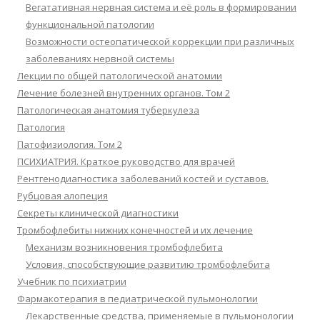
Вегатативная нервная система и её роль в формировании
функциональной патологии
Возможности остеопатической коррекции при различных
заболеваниях нервной системы
Лекции по общей патологической анатомии
Лечение болезней внутренних органов. Том 2
Патологическая анатомия туберкулеза
Патология
Патофизиология. Том 2
ПСИХИАТРИЯ. Краткое руководство для врачей
Рентгенодиагностика заболеваний костей и суставов.
Рубцовая алопеция
Секреты клинической диагностики
Тромбофлебиты нижних конечностей и их лечение
Механизм возникновения тромбофлебита
Условия, способствующие развитию тромбофлебита
Учебник по психиатрии
Фармакотерапия в педиатрической пульмонологии
Лекарственные средства, применяемые в пульмонологии