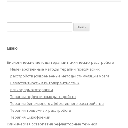
Найти:
МЕНЮ
Биологические методы терапии психических расстройств
Нелекарственные методы терапии психических
расстройств (современные методы стимуляции мозга)
Резистентность и интолерантность к
психофармакотерапии
Терапия аффективных расстройств
Терапия биполярного аффективного расстройства
Терапия тревожных расстройств
Терапия шизофрении
Клиническая остеопатия рефлекторные техники