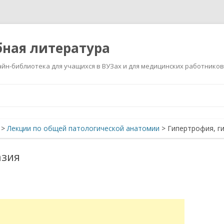
ная литература
йн-библиотека для учащихся в ВУЗах и для медицинских работников
Перейти
к
содержимому
>
Лекции по общей патологической анатомии
>
Гипертрофия, г
азия