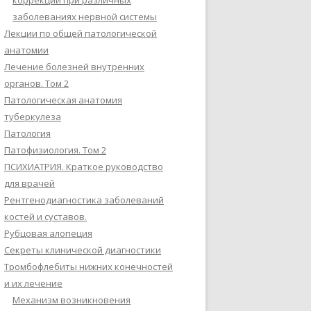
коррекции при различных
заболеваниях нервной системы
Лекции по общей патологической
анатомии
Лечение болезней внутренних
органов. Том 2
Патологическая анатомия
туберкулеза
Патология
Патофизиология. Том 2
ПСИХИАТРИЯ. Краткое руководство
для врачей
Рентгенодиагностика заболеваний
костей и суставов.
Рубцовая алопеция
Секреты клинической диагностики
Тромбофлебиты нижних конечностей
и их лечение
Механизм возникновения