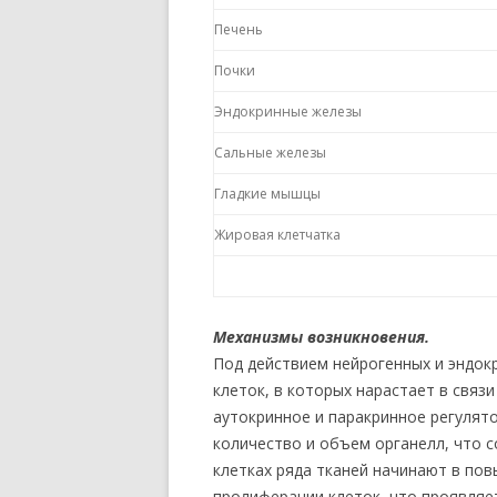
Печень
Почки
Эндокринные железы
Сальные железы
Гладкие мышцы
Жировая клетчатка
Механизмы возникновения.
Под действием нейрогенных и эндок
клеток, в которых нарастает в связ
аутокринное и паракринное регулято
количество и объем органелл, что 
клетках ряда тканей начинают в по
пролиферации клеток, что проявляе