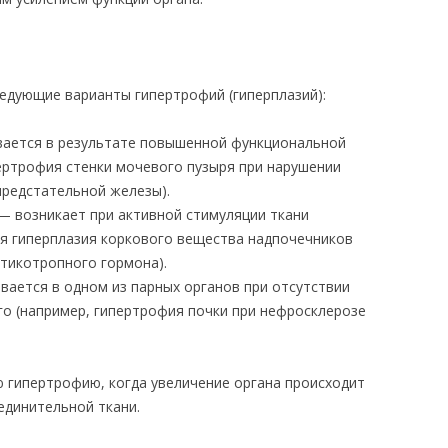
едующие варианты гипертрофий (гиперплазий):
ается в результате повышенной функциональной
пертрофия стенки мочевого пузыря при нарушении
предстательной железы).
 возникает при активной стимуляции ткани
ая гиперплазия коркового вещества надпочечников
ртикотропного гормона).
ается в одном из парных органов при отсутствии
го (например, гипертрофия почки при нефросклерозе
 гипертрофию, когда увеличение органа происходит
единительной ткани.