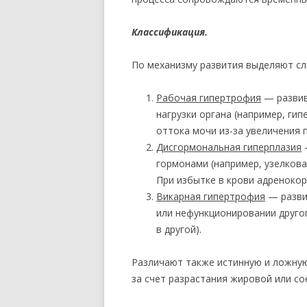
Классификация.
По механизму развития выделяют сл
Рабочая гипертрофия
— развив
нагрузки органа (например, ги
оттока мочи из-за увеличения 
Дисгормональная гиперплазия
—
гормонами (например, узелков
При избытке в крови адреноко
Викарная гипертрофия
— развив
или нефункционировании друго
в другой).
Различают также истинную и ложную
за счет разрастания жировой или со