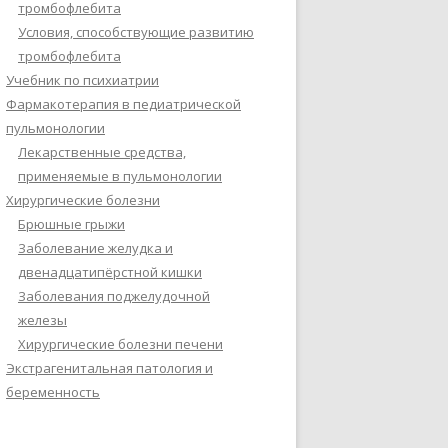
тромбофлебита
Условия, способствующие развитию
тромбофлебита
Учебник по психиатрии
Фармакотерапия в педиатрической
пульмонологии
Лекарственные средства,
применяемые в пульмонологии
Хирургические болезни
Брюшные грыжи
Заболевание желудка и
двенадцатипёрстной кишки
Заболевания поджелудочной
железы
Хирургические болезни печени
Экстрагенитальная патология и
беременность