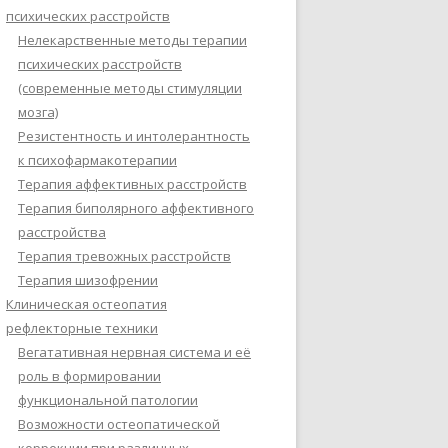
психических расстройств
Нелекарственные методы терапии
психических расстройств
(современные методы стимуляции
мозга)
Резистентность и интолерантность
к психофармакотерапии
Терапия аффективных расстройств
Терапия биполярного аффективного
расстройства
Терапия тревожных расстройств
Терапия шизофрении
Клиническая остеопатия
рефлекторные техники
Вегатативная нервная система и её
роль в формировании
функциональной патологии
Возможности остеопатической