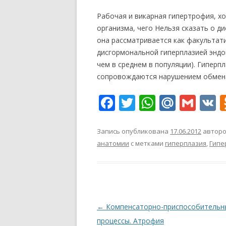
Рабочая и викарная гипертрофия, хо
организма, чего Нельзя сказать о д
она рассматривается как факультати
дисгормональной гиперплазией эндо
чем в среднем в популяции). Гиперп
сопровождаются нарушением обмена
F
T
W
M
G
V
ac
w
h
ai
m
K
e
itt
at
l.
ai
Запись опубликована
17.06.2012
автор
анатомии
с метками
гиперплазия
,
Гипе
b
er
s
R
l
o
A
u
o
p
k
p
Навигация
←
Компенсаторно-приспособительн
по
процессы. Атрофия