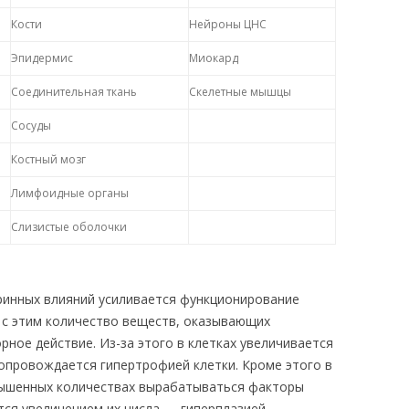
Кости
Нейроны ЦНС
Эпидермис
Миокард
Соединительная ткань
Скелетные мышцы
Сосуды
Костный мозг
Лимфоидные органы
Слизистые оболочки
ринных влияний усиливается функционирование
и с этим количество веществ, оказывающих
рное действие. Из-за этого в клетках увеличивается
сопровождается гипертрофией клетки. Кроме этого в
вышенных количествах вырабатываться факторы
тся увеличением их числа — гиперплазией.