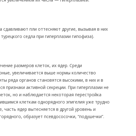
а сдавливают пли оттесняют другие, вызывая в них
турецкого седла при гиперплазии гипофиза).
ение размеров клеток, их ядер. Среди
рные, увеличивается выше нормы количество
ты ряда органов становятся высокими, в них и в
я признаки активной секреции. При гиперплазии не
леток, но и наблюдается некоторая перестройка
жившимся клеткам однорядного эпигелия уже трудно
 часть ядер вытесняется в другой уровень и
орядного, образует псевдососочки, “подушечки”.