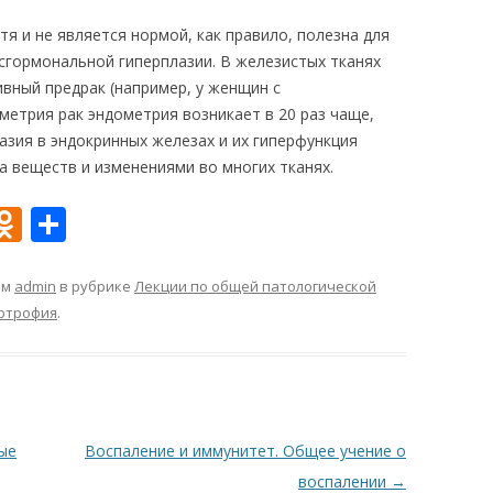
тя и не является нормой, как правило, полезна для
исгормональной гиперплазии. В железистых тканях
вный предрак (например, у женщин с
метрия рак эндометрия возникает в 20 раз чаще,
лазия в эндокринных железах и их гиперфункция
 веществ и изменениями во многих тканях.
O
О
d
т
n
п
ом
admin
в рубрике
Лекции по общей патологической
ртрофия
.
o
р
kl
а
as
в
s
и
ые
Воспаление и иммунитет. Общее учение о
ni
т
воспалении
→