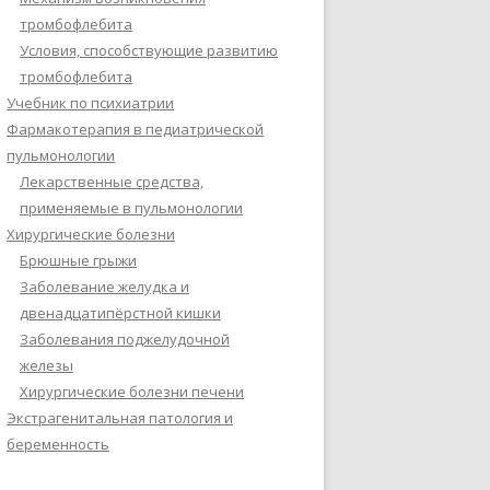
тромбофлебита
Условия, способствующие развитию
тромбофлебита
Учебник по психиатрии
Фармакотерапия в педиатрической
пульмонологии
Лекарственные средства,
применяемые в пульмонологии
Хирургические болезни
Брюшные грыжи
Заболевание желудка и
двенадцатипёрстной кишки
Заболевания поджелудочной
железы
Хирургические болезни печени
Экстрагенитальная патология и
беременность