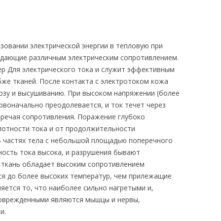
зовании электрической энергии в тепловую при
адающие различным электрическим сопротивлением.
р Для электрического тока и служит эффективным
же тканей. После контакта с электротоком кожа
озу и высушиванию. При высоком напряжении (более
рвоначально преодолевается, и ток течет через
тречая сопротивления. Поражение глубоко
лотности тока и от продолжительности
 В частях тела с небольшой площадью поперечного
тность тока высока, и разрушения бывают
я ткань обладает высоким сопротивлением
тся до более высоких температур, чем прилежащие
ляется то, что наиболее сильно нагретыми и,
поврежденными являются мышцы и нервы,
и.