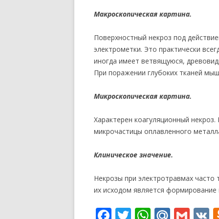
Макроскопическая картина.
Поверхностный некроз под действие
электрометки. Это практически всег
иногда имеет ветвящуюся, древови
При поражении глубоких тканей мыш
Микроскопическая картина.
Характерен коагуляционный некроз.
микрочастицы оплавленного металл
Клиническое значение.
Некрозы при электротравмах часто 
их исходом является формирование 
F
T
W
M
G
V