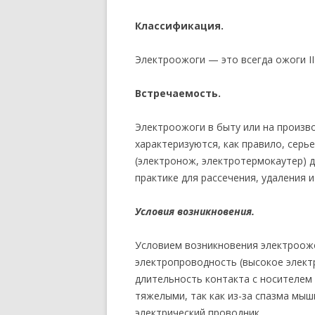
Классификация.
Электроожоги — это всегда ожоги III
Встречаемость.
Электроожоги в быту или на произво
характеризуются, как правило, сер
(электронож, электротермокаутер) 
практике для рассечения, удаления и
Условия возникновения.
Условием возникновения электроожо
электропроводность (высокое элект
длительность контакта с носителе
тяжелыми, так как из-за спазма мы
электрический проводник.