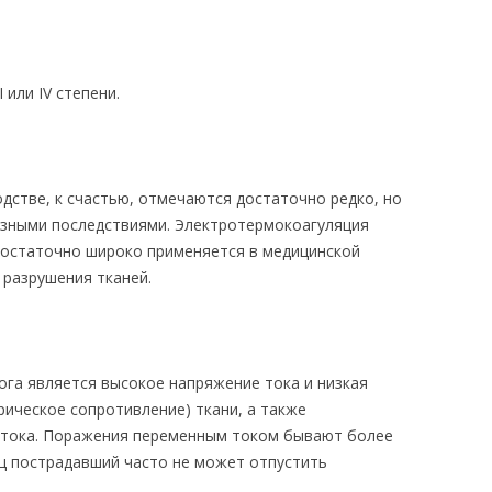
 или IV степени.
дстве, к счастью, отмечаются достаточно редко, но
ьезными последствиями. Электротермокоагуляция
достаточно широко применяется в медицинской
 разрушения тканей.
га является высокое напряжение тока и низкая
рическое сопротивление) ткани, а также
м тока. Поражения переменным током бывают более
шц пострадавший часто не может отпустить