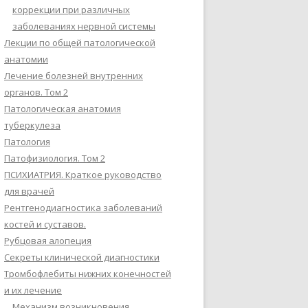
коррекции при различных
заболеваниях нервной системы
Лекции по общей патологической
анатомии
Лечение болезней внутренних
органов. Том 2
Патологическая анатомия
туберкулеза
Патология
Патофизиология. Том 2
ПСИХИАТРИЯ. Краткое руководство
для врачей
Рентгенодиагностика заболеваний
костей и суставов.
Рубцовая алопеция
Секреты клинической диагностики
Тромбофлебиты нижних конечностей
и их лечение
Механизм возникновения