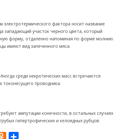
м электротермического фактора носит название
да западающий участок черного цвета, который
дную форму, отдаленно напоминая по форме молнию.
цы имеют вид запеченного мяса.
 Иногда среди некротических масс встречаются
а токонесущего проводника.
требуют ампутации конечности, в остальных случаях
грубых гипертрофических и келоидных рубцов.
O
О