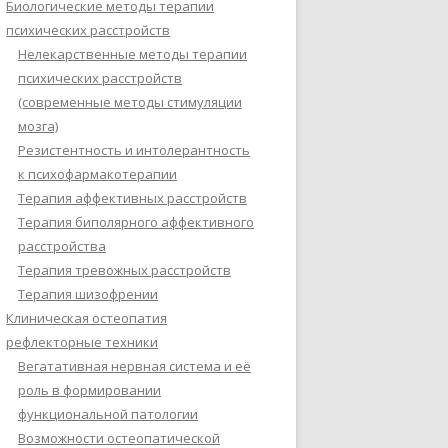
Биологические методы терапии
психических расстройств
Нелекарственные методы терапии
психических расстройств
(современные методы стимуляции
мозга)
Резистентность и интолерантность
к психофармакотерапии
Терапия аффективных расстройств
Терапия биполярного аффективного
расстройства
Терапия тревожных расстройств
Терапия шизофрении
Клиническая остеопатия
рефлекторные техники
Вегатативная нервная система и её
роль в формировании
функциональной патологии
Возможности остеопатической