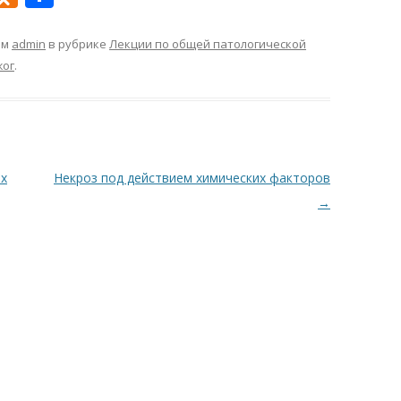
d
т
n
п
ом
admin
в рубрике
Лекции по общей патологической
жог
.
o
р
kl
а
as
в
s
и
их
Некроз под действием химических факторов
ni
т
→
ki
ь