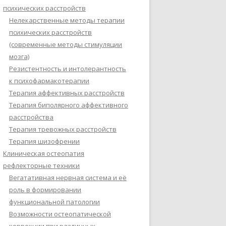
психических расстройств
Нелекарственные методы терапии
психических расстройств
(современные методы стимуляции
мозга)
Резистентность и интолерантность
к психофармакотерапии
Терапия аффективных расстройств
Терапия биполярного аффективного
расстройства
Терапия тревожных расстройств
Терапия шизофрении
Клиническая остеопатия
рефлекторные техники
Вегатативная нервная система и её
роль в формировании
функциональной патологии
Возможности остеопатической