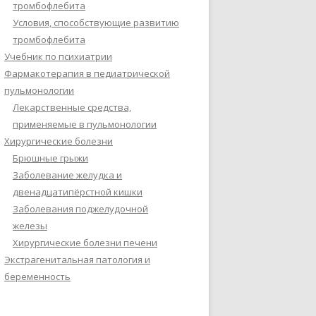
тромбофлебита
Условия, способствующие развитию
тромбофлебита
Учебник по психиатрии
Фармакотерапия в педиатрической
пульмонологии
Лекарственные средства,
применяемые в пульмонологии
Хирургические болезни
Брюшные грыжи
Заболевание желудка и
двенадцатипёрстной кишки
Заболевания поджелудочной
железы
Хирургические болезни печени
Экстрагенитальная патология и
беременность