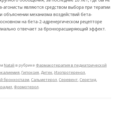
а-агонисты являются средством выбора при терапии
и объяснении механизма воздействий бета-
 основном на бета-2-адренергическом рецепторе
ипиально отвечает за бронхорасширяющий эффект.
ом
Natali
в рубрике
Фармакотерапия в педиатрической
окалиемия
,
Гипоксия
,
Дитек
,
Изопротеренол
,
й бронхоспазм
,
Сальметерол
,
Серевент
,
Серетид
,
радил
,
Формотерол
.