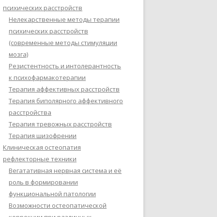
психических расстройств
Нелекарственные методы терапии
психических расстройств
(современные методы стимуляции
мозга)
Резистентность и интолерантность
к психофармакотерапии
Терапия аффективных расстройств
Терапия биполярного аффективного
расстройства
Терапия тревожных расстройств
Терапия шизофрении
Клиническая остеопатия
рефлекторные техники
Вегатативная нервная система и её
роль в формировании
функциональной патологии
Возможности остеопатической