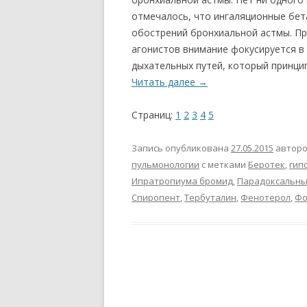
отмечалось, что ингаляционные бет
обострений бронхиальной астмы. Пр
агонистов внимание фокусируется в
дыхательных путей, который принц
Читать далее
→
Страниц:
1
2
3
4
5
Запись опубликована
27.05.2015
автор
пульмонологии
с метками
Беротек
,
гип
Ипратропиума бромид
,
Парадоксальны
Спиропент
,
Тербуталин
,
Фенотерол
,
Фо