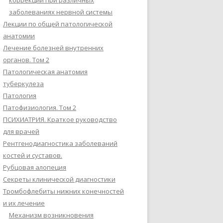
коррекции при различных
заболеваниях нервной системы
Лекции по общей патологической
анатомии
Лечение болезней внутренних
органов. Том 2
Патологическая анатомия
туберкулеза
Патология
Патофизиология. Том 2
ПСИХИАТРИЯ. Краткое руководство
для врачей
Рентгенодиагностика заболеваний
костей и суставов.
Рубцовая алопеция
Секреты клинической диагностики
Тромбофлебиты нижних конечностей
и их лечение
Механизм возникновения