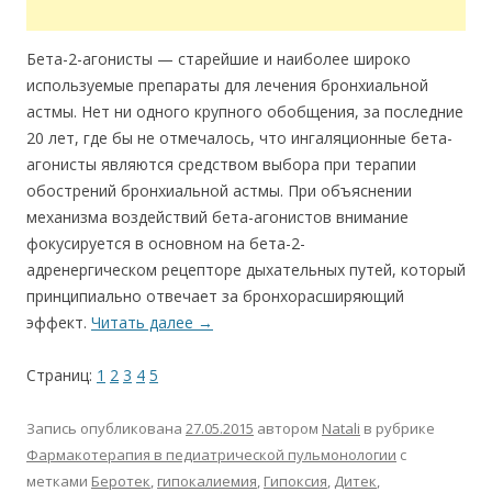
Бета-2-агонисты — старейшие и наиболее широко
используемые препараты для лечения бронхиальной
астмы. Нет ни одного крупного обобщения, за последние
20 лет, где бы не отмечалось, что ингаляционные бета-
агонисты являются средством выбора при терапии
обострений бронхиальной астмы. При объяснении
механизма воздействий бета-агонистов внимание
фокусируется в основном на бета-2-
адренергическом рецепторе дыхательных путей, который
принципиально отвечает за бронхорасширяющий
эффект.
Читать далее
→
Страниц:
1
2
3
4
5
Запись опубликована
27.05.2015
автором
Natali
в рубрике
Фармакотерапия в педиатрической пульмонологии
с
метками
Беротек
,
гипокалиемия
,
Гипоксия
,
Дитек
,