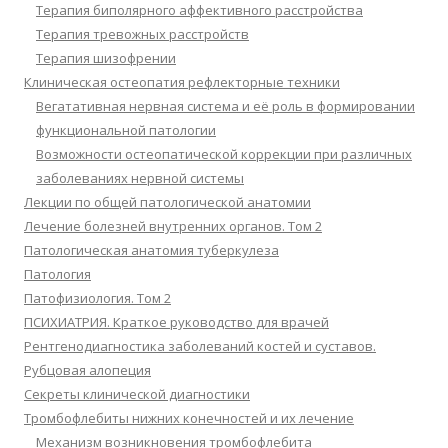
Терапия биполярного аффективного расстройства
Терапия тревожных расстройств
Терапия шизофрении
Клиническая остеопатия рефлекторные техники
Вегатативная нервная система и её роль в формировании
функциональной патологии
Возможности остеопатической коррекции при различных
заболеваниях нервной системы
Лекции по общей патологической анатомии
Лечение болезней внутренних органов. Том 2
Патологическая анатомия туберкулеза
Патология
Патофизиология. Том 2
ПСИХИАТРИЯ. Краткое руководство для врачей
Рентгенодиагностика заболеваний костей и суставов.
Рубцовая алопеция
Секреты клинической диагностики
Тромбофлебиты нижних конечностей и их лечение
Механизм возникновения тромбофлебита