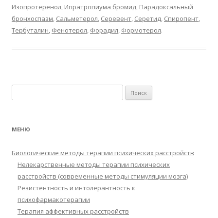
Изопротеренол
,
Ипратропиума бромид
,
Парадоксальный
бронхоспазм
,
Сальметерол
,
Серевент
,
Серетид
,
Спиропент
,
Тербуталин
,
Фенотерол
,
Форадил
,
Формотерол
.
Найти:
МЕНЮ
Биологические методы терапии психических расстройств
Нелекарственные методы терапии психических
расстройств (современные методы стимуляции мозга)
Резистентность и интолерантность к
психофармакотерапии
Терапия аффективных расстройств