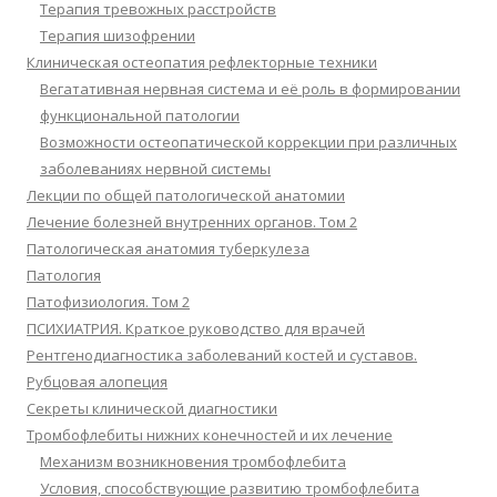
Терапия тревожных расстройств
Терапия шизофрении
Клиническая остеопатия рефлекторные техники
Вегатативная нервная система и её роль в формировании
функциональной патологии
Возможности остеопатической коррекции при различных
заболеваниях нервной системы
Лекции по общей патологической анатомии
Лечение болезней внутренних органов. Том 2
Патологическая анатомия туберкулеза
Патология
Патофизиология. Том 2
ПСИХИАТРИЯ. Краткое руководство для врачей
Рентгенодиагностика заболеваний костей и суставов.
Рубцовая алопеция
Секреты клинической диагностики
Тромбофлебиты нижних конечностей и их лечение
Механизм возникновения тромбофлебита
Условия, способствующие развитию тромбофлебита