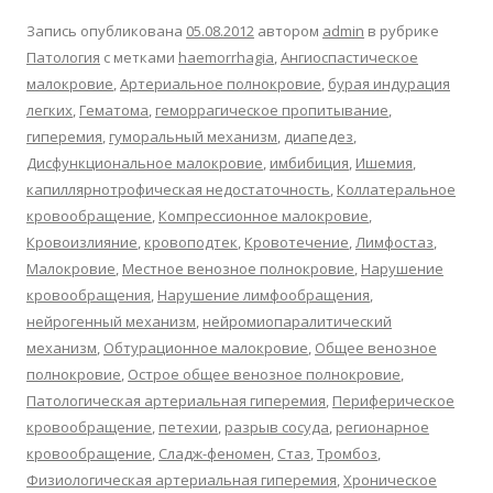
Запись опубликована
05.08.2012
автором
admin
в рубрике
Патология
с метками
haemorrhagia
,
Ангиоспастическое
малокровие
,
Артериальное полнокровие
,
бурая индурация
легких
,
Гематома
,
геморрагическое пропитывание
,
гиперемия
,
гуморальный механизм
,
диапедез
,
Дисфункциональное малокровие
,
имбибиция
,
Ишемия
,
капиллярнотрофическая недостаточность
,
Коллатеральное
кровообращение
,
Компрессионное малокровие
,
Кровоизлияние
,
кровоподтек
,
Кровотечение
,
Лимфостаз
,
Малокровие
,
Местное венозное полнокровие
,
Нарушение
кровообращения
,
Нарушение лимфообращения
,
нейрогенный механизм
,
нейромиопаралитический
механизм
,
Обтурационное малокровие
,
Общее венозное
полнокровие
,
Острое общее венозное полнокровие
,
Патологическая артериальная гиперемия
,
Периферическое
кровообращение
,
петехии
,
разрыв сосуда
,
регионарное
кровообращение
,
Сладж-феномен
,
Стаз
,
Тромбоз
,
Физиологическая артериальная гиперемия
,
Хроническое