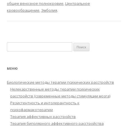
общее венозное полнокровие
,
Центральное
кровообращение
,
Эмболия
.
Найти:
МЕНЮ
Биологические методы терапии психических расстройств
Нелекарственные методы терапии психических
расстройств (современные методы стимуляции мозга)
Резистентность и интолерантность к
психофармакотерапии
Терапия аффективных расстройств
Терапия биполярного аффективного расстройства