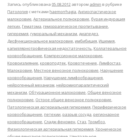
Запись опубликована
05.08.2012
автором
admin
в рубрике
Патология
с метками
haemorrhagia
,
Ангиоспастическое
малокровие
,
Артериальное полнокровие
,
бурая индурация
легких
,
Гематома
,
геморрагическое пропитывание
,
гиперемия
,
гуморальный механизм
,
диапедез
,
Дисфункциональное малокровие
,
имбибиция
,
Ишемия
,
капиллярнотрофическая недостаточность
,
Коллатеральное
кровообращение
,
Компрессионное малокровие
,
Кровоизлияние
,
кровоподтек
,
Кровотечение
,
Лимфостаз
,
Малокровие
,
Местное венозное полнокровие
,
Нарушение
кровообращения
,
Нарушение лимфообращения
,
нейрогенный механизм
,
нейромиопаралитический
механизм
,
Обтурационное малокровие
,
Общее венозное
полнокровие
,
Острое общее венозное полнокровие
,
Патологическая артериальная гиперемия
,
Периферическое
кровообращение
,
петехии
,
разрыв сосуда
,
регионарное
кровообращение
,
Сладж-феномен
,
Стаз
,
Тромбоз
,
Физиологическая артериальная гиперемия
,
Хроническое
общее венозное полнокровие
,
Центральное