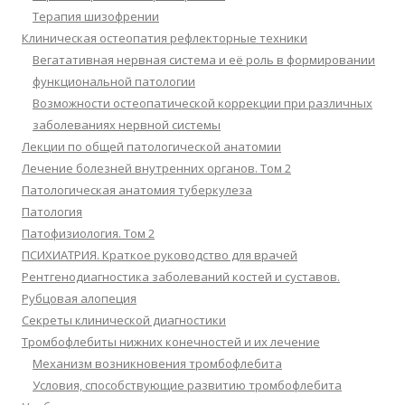
Терапия шизофрении
Клиническая остеопатия рефлекторные техники
Вегатативная нервная система и её роль в формировании
функциональной патологии
Возможности остеопатической коррекции при различных
заболеваниях нервной системы
Лекции по общей патологической анатомии
Лечение болезней внутренних органов. Том 2
Патологическая анатомия туберкулеза
Патология
Патофизиология. Том 2
ПСИХИАТРИЯ. Краткое руководство для врачей
Рентгенодиагностика заболеваний костей и суставов.
Рубцовая алопеция
Секреты клинической диагностики
Тромбофлебиты нижних конечностей и их лечение
Механизм возникновения тромбофлебита
Условия, способствующие развитию тромбофлебита