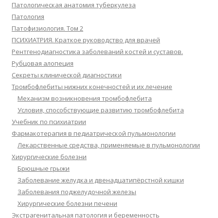
Патологическая анатомия туберкулеза
Патология
Патофизиология. Том 2
ПСИХИАТРИЯ. Краткое руководство для врачей
Рентгенодиагностика заболеваний костей и суставов.
Рубцовая алопеция
Секреты клинической диагностики
Тромбофлебиты нижних конечностей и их лечение
Механизм возникновения тромбофлебита
Условия, способствующие развитию тромбофлебита
Учебник по психиатрии
Фармакотерапия в педиатрической пульмонологии
Лекарственные средства, применяемые в пульмонологии
Хирургические болезни
Брюшные грыжи
Заболевание желудка и двенадцатипёрстной кишки
Заболевания поджелудочной железы
Хирургические болезни печени
Экстрагенитальная патология и беременность