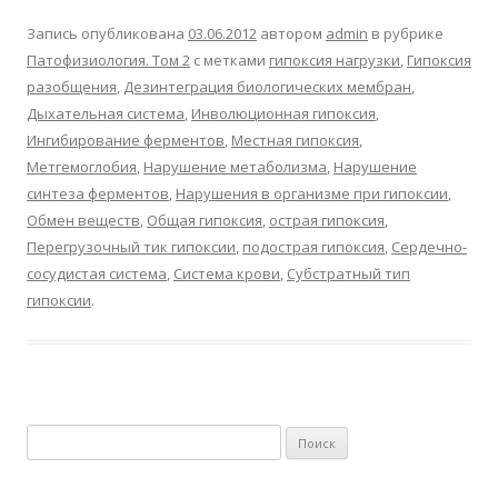
Запись опубликована
03.06.2012
автором
admin
в рубрике
Патофизиология. Том 2
с метками
гипоксия нагрузки
,
Гипоксия
разобщения
,
Дезинтеграция биологических мембран
,
Дыхательная система
,
Инволюционная гипоксия
,
Ингибирование ферментов
,
Местная гипоксия
,
Метгемоглобия
,
Нарушение метаболизма
,
Нарушение
синтеза ферментов
,
Нарушения в организме при гипоксии
,
Обмен веществ
,
Общая гипоксия
,
острая гипоксия
,
Перегрузочный тик гипоксии
,
подострая гипоксия
,
Сердечно-
сосудистая система
,
Система крови
,
Субстратный тип
гипоксии
.
Найти: