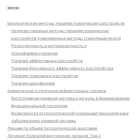
МЕНЮ
Биологические методы терапии психических расстройств
Нелекарственные методы терапии психических
расстройств (современные методы стимуляции мозга)
Резистентность и интолерантность к
психофармакотерапии
Терапия аффективных расстройств
Терапия биполярного аффективного расстройства
Терапия тревожных расстройств
Терапия шизофрении
Клиническая остеопатия рефлекторные техники
Вегатативная нервная система и её роль в формировании
функциональной патологии
Возможности остеопатической коррекции при различных
заболеваниях нервной системы
Лекции по общей патологической анатомии
Лечение болезней внутренних органов. Том 2