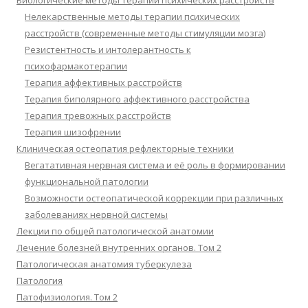
Биологические методы терапии психических расстройств
Нелекарственные методы терапии психических
расстройств (современные методы стимуляции мозга)
Резистентность и интолерантность к
психофармакотерапии
Терапия аффективных расстройств
Терапия биполярного аффективного расстройства
Терапия тревожных расстройств
Терапия шизофрении
Клиническая остеопатия рефлекторные техники
Вегатативная нервная система и её роль в формировании
функциональной патологии
Возможности остеопатической коррекции при различных
заболеваниях нервной системы
Лекции по общей патологической анатомии
Лечение болезней внутренних органов. Том 2
Патологическая анатомия туберкулеза
Патология
Патофизиология. Том 2