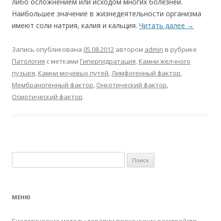
либо осложнением или исходом многих болезней.
Наибольшее значение в жизнедеятельности организма
имеют соли натрия, калия и кальция.
Читать далее
→
Запись опубликована
05.08.2012
автором
admin
в рубрике
Патология
с метками
Гипергидратация
,
Камни желчного
пузыря
,
Камни мочевых путей
,
Лимфогенный фактор
,
Мембраногенный фактор
,
Онкотический фактор
,
Осмотический фактор
.
Найти:
МЕНЮ