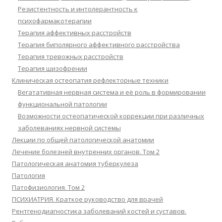
Резистентность и интолерантность к
психофармакотерапии
Терапия аффективных расстройств
Терапия биполярного аффективного расстройства
Терапия тревожных расстройств
Терапия шизофрении
Клиническая остеопатия рефлекторные техники
Вегатативная нервная система и её роль в формировании
функциональной патологии
Возможности остеопатической коррекции при различных
заболеваниях нервной системы
Лекции по общей патологической анатомии
Лечение болезней внутренних органов. Том 2
Патологическая анатомия туберкулеза
Патология
Патофизиология. Том 2
ПСИХИАТРИЯ. Краткое руководство для врачей
Рентгенодиагностика заболеваний костей и суставов.