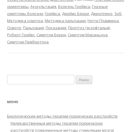
ориентиры
,
Аускультация
,
Болезнь Грейвса
,
Глазные
симптомы болезни
,
Грейвса
,
Джеймс Берри
,
Джиоппино
,
Зоб
,
Методика осмотра
,
Методика пальпации
,
Ногти Пламмера
,
Осмотр
,
Пальпация
,
Показания
,
Проптоз (экзофтальм)
,
Роберт Грейвс
,
Симптом Берри
,
Симптом Мараньона
,
Симптом Пембертона
.
Найти:
МЕНЮ
Биологические методы терапии психических расстройств
Нелекарственные методы терапии психических
расстройств (современные методы стимуляции мозга)