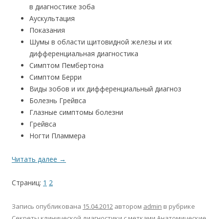
в диагностике зоба
Аускультация
Показания
Шумы в области щитовидной железы и их
дифференциальная диагностика
Симптом Пембертона
Симптом Берри
Виды зобов и их дифференциальный диагноз
Болезнь Грейвса
Глазные симптомы болезни
Грейвса
Ногти Пламмера
Читать далее
→
Страниц:
1
2
Запись опубликована
15.04.2012
автором
admin
в рубрике
Секреты клинической диагностики
с метками
Анатомические