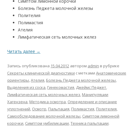
Симптом лимонной корочки
Болезнь Педжета молочной железы
Полителия
Полимастия
Ателия
Лимфатическая сеть молочных желез
Читать далее
→
Запись опубликована
15.04.2012
автором
admin
в рубрике
Секреты клинической диагностики
с метками
Анатомические
ориентиры
,
Ателия
,
Болезнь Педжета молочной железы
,
Выделения из соска
,
Гинекомастия
,
Джеймс Педжет
,
Лимфатическая сеть молочных желез
,
Манипуляции
Хагензена
,
Методика осмотра
,
Определение и описание
уплотнений
,
Осмотр
,
Пальпация
,
Полимастия
,
Полителия
,
Самообследование молочной железы
,
Симптом лимонной
корочки
,
Симптом умбиликации
,
Техника пальпации
.