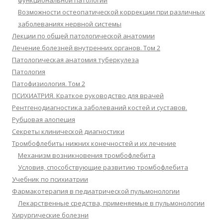
функциональной патологии
Возможности остеопатической коррекции при различных
заболеваниях нервной системы
Лекции по общей патологической анатомии
Лечение болезней внутренних органов. Том 2
Патологическая анатомия туберкулеза
Патология
Патофизиология. Том 2
ПСИХИАТРИЯ. Краткое руководство для врачей
Рентгенодиагностика заболеваний костей и суставов.
Рубцовая алопеция
Секреты клинической диагностики
Тромбофлебиты нижних конечностей и их лечение
Механизм возникновения тромбофлебита
Условия, способствующие развитию тромбофлебита
Учебник по психиатрии
Фармакотерапия в педиатрической пульмонологии
Лекарственные средства, применяемые в пульмонологии
Хирургические болезни