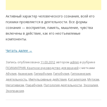
Активный характер человеческого сознания, всей его
психики проявляется в деятельности. Все формы
сознания — восприятие, память, мышление, чувства
включены в действие, как его неотъемлемые
компоненты.
Читать далее
→
Запись опубликована
11.03.2012
автором
admin
в рубрике
ПСИХИАТРИЯ. Краткое руководство для врачей
с метками
Абулия
,
Акинезия
,
Гипербулия
,
Гипобулия
,
Гипокинезия
,
деятельность
,
Импульсивные действия
,
Каталепсия
,
Мутизм
,
Негативизм
,
Парабулия
,
Патология деятельности
,
Эхолалия
,
Эхопраксия
.