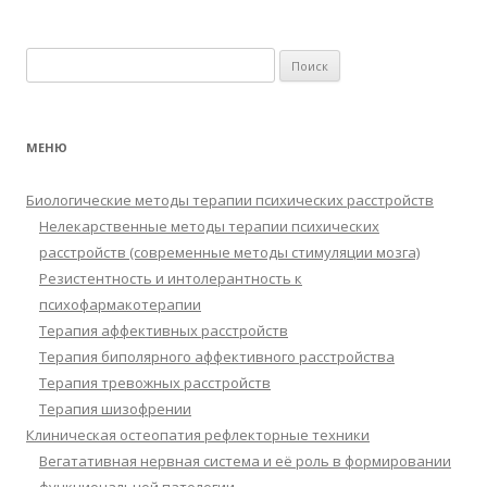
Найти:
МЕНЮ
Биологические методы терапии психических расстройств
Нелекарственные методы терапии психических
расстройств (современные методы стимуляции мозга)
Резистентность и интолерантность к
психофармакотерапии
Терапия аффективных расстройств
Терапия биполярного аффективного расстройства
Терапия тревожных расстройств
Терапия шизофрении
Клиническая остеопатия рефлекторные техники
Вегатативная нервная система и её роль в формировании