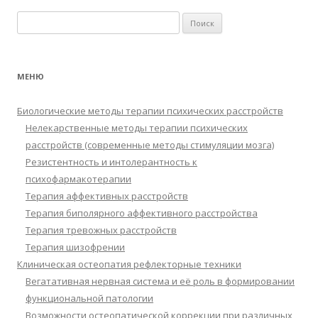
Найти:
МЕНЮ
Биологические методы терапии психических расстройств
Нелекарственные методы терапии психических
расстройств (современные методы стимуляции мозга)
Резистентность и интолерантность к
психофармакотерапии
Терапия аффективных расстройств
Терапия биполярного аффективного расстройства
Терапия тревожных расстройств
Терапия шизофрении
Клиническая остеопатия рефлекторные техники
Вегатативная нервная система и её роль в формировании
функциональной патологии
Возможности остеопатической коррекции при различных