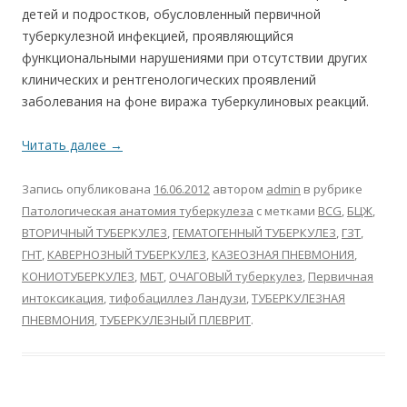
детей и подростков, обусловленный первичной
туберкулезной инфекцией, проявляющийся
функциональными нарушениями при отсутствии других
клинических и рентгенологических проявлений
заболевания на фоне виража туберкулиновых реакций.
Читать далее
→
Запись опубликована
16.06.2012
автором
admin
в рубрике
Патологическая анатомия туберкулеза
с метками
BCG
,
БЦЖ
,
ВТОРИЧНЫЙ ТУБЕРКУЛЕЗ
,
ГЕМАТОГЕННЫЙ ТУБЕРКУЛЕЗ
,
ГЗТ
,
ГНТ
,
КАВЕРНОЗНЫЙ ТУБЕРКУЛЕЗ
,
КАЗЕОЗНАЯ ПНЕВМОНИЯ
,
КОНИОТУБЕРКУЛЕЗ
,
МБТ
,
ОЧАГОВЫЙ туберкулез
,
Первичная
интоксикация
,
тифобациллез Ландузи
,
ТУБЕРКУЛЕЗНАЯ
ПНЕВМОНИЯ
,
ТУБЕРКУЛЕЗНЫЙ ПЛЕВРИТ
.