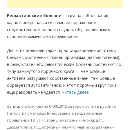
Ревматические болезни
— группа заболеваний,
характеризующаяся системным поражением
соединительной ткани и сосудов, обусловленным в
основном иммунными нарушениями.
Для этих болезней характерно образование антител к
белкам собственных тканей организма (аутоантигенам),
в результате чего ревматические болезни протекают по
типу замкнутого порочного круга — чем больше
антитела разрушают собственные ткани, тем больше
образуется аутоантигенов, и этот порочный круг пока
еще разорвать не удается.
Читать далее
→
Запись опубликована
07.08.2012
автором
admin
в рубрике
Патология
с метками
Внесуставные висцеральные
проявления
,
ГЗТ
,
ГНТ
,
гранулематозный миокардит
,
Дерматомиозит
,
Диффузный межуточный экссудативный