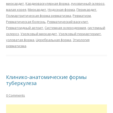
миокардит
,
Кардиоваскулярная форма
,
луковичный склероз
,
малая хорея
,
Миокардит
,
Нодозная форма
,
Перикардит
,
Полиартритическая форма ревматизма
,
Ревматизм
,
Ревматическая болезнь
,
Ревматический васкулит
,
Ревматоидный артрит
,
Системная склеродермия
,
системный
склероз
,
Узелковый миокардит
,
Узелковый периартериит
,
узловатая форма
,
Церебральная форма
,
Этиология
ревматизма
.
Клинико-анатомические формы
туберкулеза
0 Comments