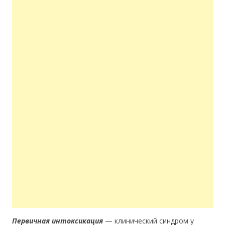
Первичная интоксикация
— клинический синдром у