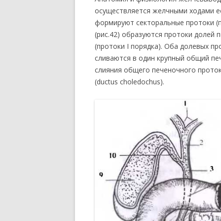
осуществляется желчными ходами ее 
формируют секторальные протоки (пр
(рис.42) образуются протоки долей
(протоки I порядка). Оба долевых пр
сливаются в один крупный общий печ
слияния общего печеночного прото
(ductus choledochus).