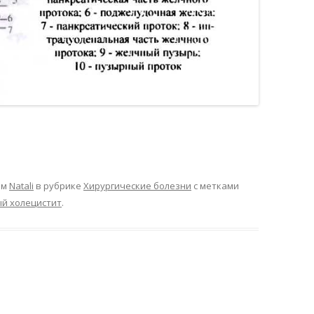
ом
Natali
в рубрике
Хирургические болезни
с метками
й холецистит
.