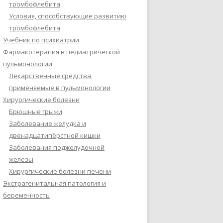
тромбофлебита
Условия, способствующие развитию
тромбофлебита
Учебник по психиатрии
Фармакотерапия в педиатрической
пульмонологии
Лекарственные средства,
применяемые в пульмонологии
Хирургические болезни
Брюшные грыжи
Заболевание желудка и
двенадцатипёрстной кишки
Заболевания поджелудочной
железы
Хирургические болезни печени
Экстрагенитальная патология и
беременность