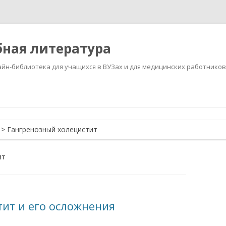
ная литература
йн-библиотека для учащихся в ВУЗах и для медицинских работников
Перейти
к
содержимому
>
Гангренозный холецистит
ИТ
ит и его осложнения