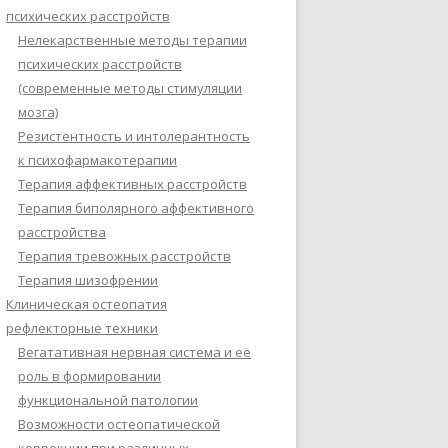
психических расстройств
Нелекарственные методы терапии
психических расстройств
(современные методы стимуляции
мозга)
Резистентность и интолерантность
к психофармакотерапии
Терапия аффективных расстройств
Терапия биполярного аффективного
расстройства
Терапия тревожных расстройств
Терапия шизофрении
Клиническая остеопатия
рефлекторные техники
Вегатативная нервная система и её
роль в формировании
функциональной патологии
Возможности остеопатической