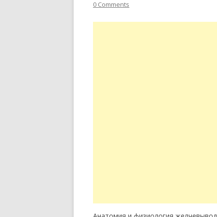
0 Comments
Анатомия и физиология желчевыводя