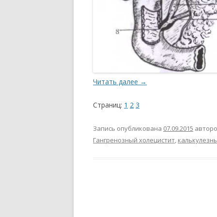
Читать далее
→
Страниц:
1
2
3
Запись опубликована
07.09.2015
автор
Гангренозный холецистит
,
калькулезны