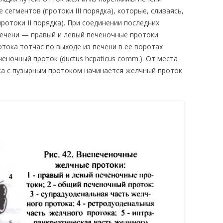
сегментов (протоки III порядка), которые, сливаясь,
отоки II порядка). При соединении последних
 печени — правый и левый печеночные протоки
отока тотчас по выходе из печени в ее воротах
еночный проток (ductus hcpaticus comm.). От места
ка с пузырным протоком начинается желчный проток