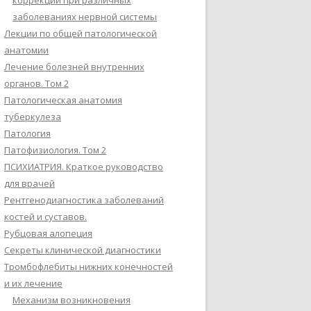
коррекции при различных
заболеваниях нервной системы
Лекции по общей патологической
анатомии
Лечение болезней внутренних
органов. Том 2
Патологическая анатомия
туберкулеза
Патология
Патофизиология. Том 2
ПСИХИАТРИЯ. Краткое руководство
для врачей
Рентгенодиагностика заболеваний
костей и суставов.
Рубцовая алопеция
Секреты клинической диагностики
Тромбофлебиты нижних конечностей
и их лечение
Механизм возникновения