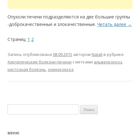
Опухоли печени подразделяются на две большие группы
-доброкачественные и злокачественные.
Читать далее
→
Страниц:
1
2
Запись опубликована
08.09.2015
автором
Natali
в рубрике
Хирургические болезни печени
с метками
альвеококкоз
,
кистозная болезнь
,
эхинококкоз
.
Найти:
МЕНЮ