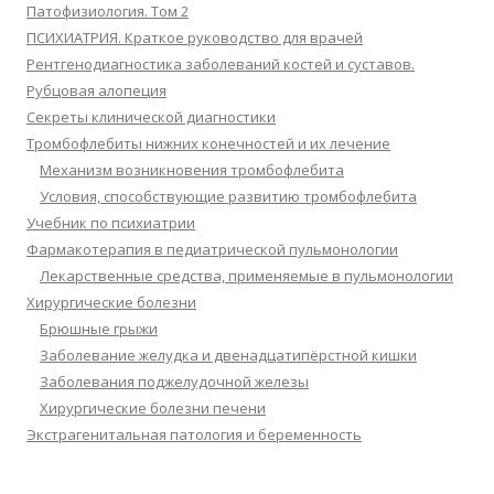
Патофизиология. Том 2
ПСИХИАТРИЯ. Краткое руководство для врачей
Рентгенодиагностика заболеваний костей и суставов.
Рубцовая алопеция
Секреты клинической диагностики
Тромбофлебиты нижних конечностей и их лечение
Механизм возникновения тромбофлебита
Условия, способствующие развитию тромбофлебита
Учебник по психиатрии
Фармакотерапия в педиатрической пульмонологии
Лекарственные средства, применяемые в пульмонологии
Хирургические болезни
Брюшные грыжи
Заболевание желудка и двенадцатипёрстной кишки
Заболевания поджелудочной железы
Хирургические болезни печени
Экстрагенитальная патология и беременность