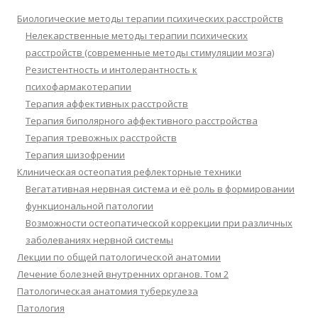
Биологические методы терапии психических расстройств
Нелекарственные методы терапии психических
расстройств (современные методы стимуляции мозга)
Резистентность и интолерантность к
психофармакотерапии
Терапия аффективных расстройств
Терапия биполярного аффективного расстройства
Терапия тревожных расстройств
Терапия шизофрении
Клиническая остеопатия рефлекторные техники
Вегатативная нервная система и её роль в формировании
функциональной патологии
Возможности остеопатической коррекции при различных
заболеваниях нервной системы
Лекции по общей патологической анатомии
Лечение болезней внутренних органов. Том 2
Патологическая анатомия туберкулеза
Патология