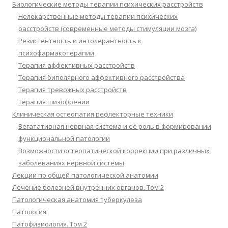
Биологические методы терапии психических расстройств
Нелекарственные методы терапии психических
расстройств (современные методы стимуляции мозга)
Резистентность и интолерантность к
психофармакотерапии
Терапия аффективных расстройств
Терапия биполярного аффективного расстройства
Терапия тревожных расстройств
Терапия шизофрении
Клиническая остеопатия рефлекторные техники
Вегатативная нервная система и её роль в формировании
функциональной патологии
Возможности остеопатической коррекции при различных
заболеваниях нервной системы
Лекции по общей патологической анатомии
Лечение болезней внутренних органов. Том 2
Патологическая анатомия туберкулеза
Патология
Патофизиология. Том 2