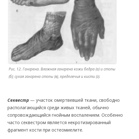
Рис. 12. Гангрена. Влажная гангрена кожи бедра (а) и стопы
(б); сухая гангрена стопы (в), предплечья и кисти (г).
Секвестр
— участок омертвевшей ткани, свободно
располагающийся среди живых тканей, обычно
сопровождающийся гнойным воспалением. Особенно
часто секвестром является некротизированный
фрагмент кости при остеомиелите.