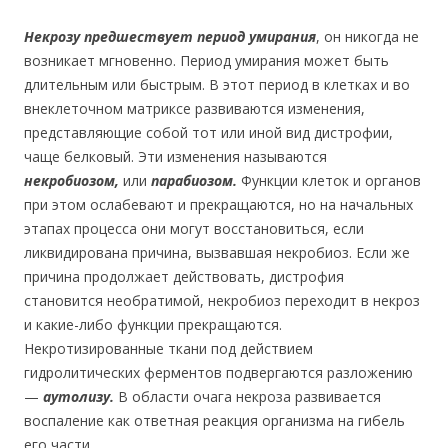
Некрозу предшествует период умирания
, он никогда не
возникает мгновенно. Период умирания может быть
длительным или быстрым. В этот период в клетках и во
внеклеточном матриксе развиваются изменения,
представляющие собой тот или иной вид дистрофии,
чаще белковый. Эти изменения называются
некробиозом,
или
парабиозом.
Функции клеток и органов
при этом ослабевают и прекращаются, но на начальных
этапах процесса они могут восстановиться, если
ликвидирована причина, вызвавшая некробиоз. Если же
причина продолжает действовать, дистрофия
становится необратимой, некробиоз переходит в некроз
и какие-либо функции прекращаются.
Некротизированные ткани под действием
гидролитических ферментов подвергаются разложению
—
аутолизу.
В области очага некроза развивается
воспаление как ответная реакция организма на гибель
его части.