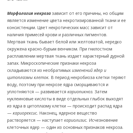
Морфология некроза
зависит от его причины, но общим
является изменение цвета некротизированной ткани и ее
консистенции. Цвет некротических масс зависит от
наличия примесей крови и различных пигментов.
Мертвая ткань бывает белой или желтоватой, нередко
окружена красно-бурым венчиком. При гнилостном
расплавлении мертвая ткань издает характерный дурной
запах. Микроскопические признаки некроза
складываются из необратимых
изменений ядер и
цитоплазмы клеток.
В период некробиоза клетки теряют
воду, поэтому при некрозе ядра сморщиваются и
уплотняются — развивается
кариопикноз.
Затем
нуклеиновые кислоты в виде отдельных глыбок выходят
из ядра в цитоплазму клетки — происходит распад ядра
—
кариорексис.
Наконец, ядерное вещество
растворяется — наступает
кариолизис.
Исчезновение
клеточных ядер — один из основных признаков некроза.