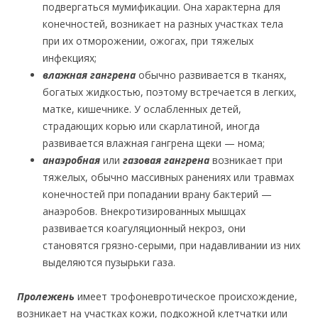
подвергаться мумификации. Она характерна для
конечностей, возникает на разных участках тела
при их отморожении, ожогах, при тяжелых
инфекциях;
влажная гангрена
обычно развивается в тканях,
богатых жидкостью, поэтому встречается в легких,
матке, кишечнике. У ослабленных детей,
страдающих корью или скарлатиной, иногда
развивается влажная гангрена щеки — нома;
анаэробная
или
газовая гангрена
возникает при
тяжелых, обычно массивных ранениях или травмах
конечностей при попадании врану бактерий —
анаэробов. Внекротизированных мышцах
развивается коагуляционный некроз, они
становятся грязно-серыми, при надавливании из них
выделяются пузырьки газа.
Пролежень
имеет трофоневротическое происхождение,
возникает на участках кожи, подкожной клетчатки или