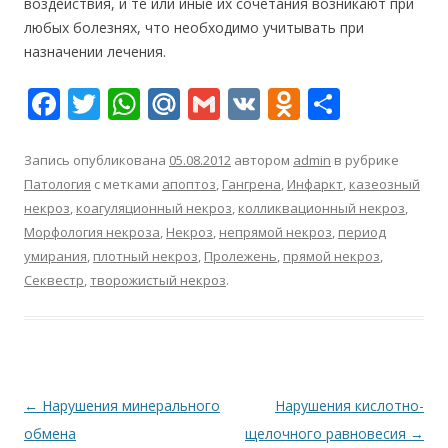
воздействия, и те или иные их сочетания возникают при
любых болезнях, что необходимо учитывать при
назначении лечения.
F
T
W
M
G
V
O
О
ac
w
h
ai
m
K
d
т
e
itt
at
l.
ai
n
п
Запись опубликована
05.08.2012
автором
admin
в рубрике
Патология
с метками
апоптоз
,
Гангрена
,
Инфаркт
,
казеозный
b
er
s
R
l
o
р
некроз
,
коагуляционный некроз
,
колликвационный некроз
,
o
A
u
kl
а
Морфология некроза
,
Некроз
,
непрямой некроз
,
период
o
p
as
в
умирания
,
плотный некроз
,
Пролежень
,
прямой некроз
,
Секвестр
,
творожистый некроз
.
k
p
s
и
ni
т
ki
ь
Навигация
←
Нарушения минерального
Нарушения кислотно-
по
обмена
щелочного равновесия
→