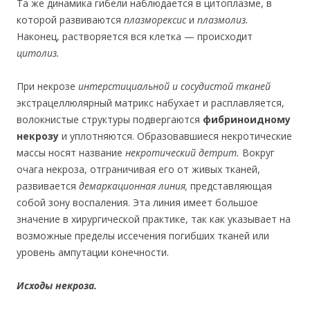
Та же динамика гибели наблюдается в цитоплазме, в
которой развиваются
плазморексис
и
плазмолиз.
Наконец, растворяется вся клетка — происходит
цитолиз.
При некрозе
интерстициальной и сосудистой тканей
экстрацеллюлярный матрикс набухает и расплавляется,
волокнистые структуры подвергаются
фибриноидному
некрозу
и уплотняются. Образовавшиеся некротические
массы носят название
некротический детрит.
Вокруг
очага некроза, отграничивая его от живых тканей,
развивается
демаркационная линия,
представляющая
собой зону воспаления. Эта линия имеет большое
значение в хирургической практике, так как указывает на
возможные пределы иссечения погибших тканей или
уровень ампутации конечности.
Исходы некроза.