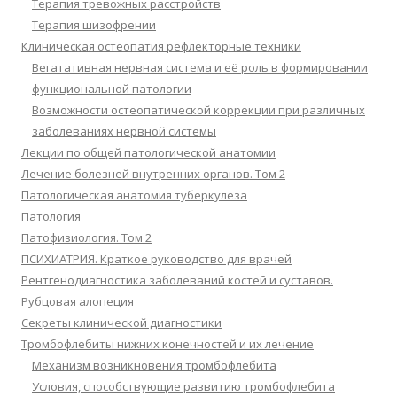
Терапия тревожных расстройств
Терапия шизофрении
Клиническая остеопатия рефлекторные техники
Вегатативная нервная система и её роль в формировании
функциональной патологии
Возможности остеопатической коррекции при различных
заболеваниях нервной системы
Лекции по общей патологической анатомии
Лечение болезней внутренних органов. Том 2
Патологическая анатомия туберкулеза
Патология
Патофизиология. Том 2
ПСИХИАТРИЯ. Краткое руководство для врачей
Рентгенодиагностика заболеваний костей и суставов.
Рубцовая алопеция
Секреты клинической диагностики
Тромбофлебиты нижних конечностей и их лечение
Механизм возникновения тромбофлебита
Условия, способствующие развитию тромбофлебита