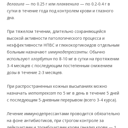
делагила
— по 0.25 г или
плаквенила
— по 0.2-0.4 г в
сутки в течение года под контролем крови и глазного
дна.
При тяжелом течении, длительно сохраняющейся
высокой активности патологического процесса и
неэффективности НПВС и глюкокортикоидов отдельным
больным назначают
иммунодепрессанты
. Обычно
используют
хлорбутин
по 8-10 мг в сутки на протяжении
3-4 месяцев с последующим постепенным снижением
дозы в течение 2-3 месяцев.
При распространенных кожных высыпаниях можно
назначать
метотрексат
по 5 мг в день в течение 5 дней
с последующим 5-дневным перерывом (всего 3-4 курса).
Лечение иммунодепрессантами проводится обязательно
на фоне антибиотиков, при строгом контроле за
лейкоцитами и тромбоцитами крови (анализ крови — 1