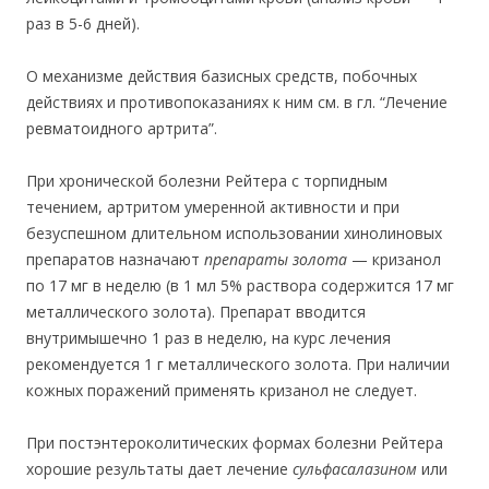
раз в 5-6 дней).
О механизме действия базисных средств, побочных
действиях и противопоказаниях к ним см. в гл. “Лечение
ревматоидного артрита”.
При хронической болезни Рейтера с торпидным
течением, артритом умеренной активности и при
безуспешном длительном использовании хинолиновых
препаратов назначают
препараты золота
— кризанол
по 17 мг в неделю (в 1 мл 5% раствора содержится 17 мг
металлического золота). Препарат вводится
внутримышеч
но 1 раз в
неделю, на курс лечения
рекомендуется
1 г ме
таллического золота. При наличии
кожных поражений применять кризанол не следует.
При постэнтероколитических формах болезни Рейтера
хорошие результаты дает лечение
сульфасалазином
или