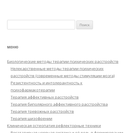
Найти:
МЕНЮ
Биологические методы терапии психических расстройств
Нелекарственные методы терапии психических
расстройств (современные методы стимуляции мозга)
Резистентность и интолерантность к
психофармакотерапии
Терапия аффективных расстройств
Терапия биполярного аффективного расстройства
Терапия тревожных расстройств
Терапия шизофрении
Клиническая остеопатия рефлекторные техники
Вегатативная нервная система и её роль в формировании