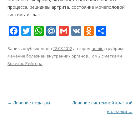
процесса, рецидивы артрита, состояние мочеполовой
системы и глаз.
F
T
W
M
G
V
O
О
ac
w
h
ai
m
K
d
т
e
itt
at
l.
ai
n
п
Запись опубликована
12.08.2012
автором
admin
в рубрике
Лечение болезней внутренних органов. Том 2
с метками
b
er
s
R
l
o
р
Болезнь Рейтера
.
o
A
u
kl
а
o
p
as
в
k
p
s
и
ni
т
Навигация
←
Лечение подагры
Лечение системной красной
ki
ь
по
волчанки
→
записям