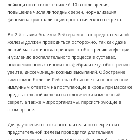
лейкоцитов в секрете ни
же 6-10 в пол
е зрения,
повышение числа липоидных зерен, нормализация
феномена кристаллизации простатического секрета.
Во 2-й стадии болезни Рейтера массаж предстательной
железы должен проводиться осторожно, так как даже
легкий массаж иногда приводит к обострению инфекции
и усилению воспалительного процесса в суставах,
появлению новых синовитов, фебрилитету, обострению
увеита, диссеминации кожных высыпаний. Обострение
симптомов болезни Рейтера объясняется повышенным
иммунным ответом на поступающие в кровь при массаже
предстательной железы патологически измененный
секрет, а также микроорганизмы, персистирующие в
этом органе.
Для улучшения оттока воспалительного секрета из
предстательной железы проводится длительная
спазмолитическая терапия (но-шпа, баралгин), а также