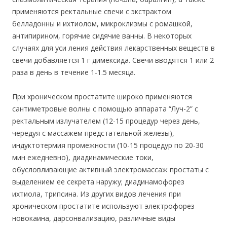
применяются ректальные свечи с экстрактом
белладонны и ихтиолом, микроклизмы с ромашкой,
антипирином, горячие сидячие ванны. В некоторых
случаях для уси ления действия лекарственных веществ в
свечи добавля
ется 1 г дим
ексида. Свечи вводятся 1 или 2
раза в день в течение 1-1.5 месяца.
При хроническом простатите широко применяются
сантиметровые волны с помощью аппарата “Луч-2” с
ректальным излучателем (12-15 процедур через день,
чередуя с массажем предстательной железы),
индуктотермия промежности (10-15 процедур по 20-30
мин ежедневно), диадинамические токи,
обусловливающие активный электромассаж простаты с
выделением ее секрета наружу; диадинамофорез
ихтиола, трипсина. Из других видов лечения при
хроническом простатите используют электрофорез
новокаина, дарсонвализацию, различные виды