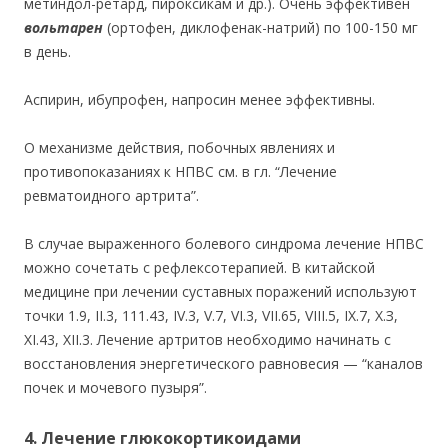
метиндол-ретард, пироксикам и др.). Очень эффективен
вольтарен
(ортофен, диклофенак-натрий) по 100-150 мг
в день.
Аспирин, ибупрофен, напросин менее эффективны.
О механизме действия, побочных явлениях и
противопоказаниях к НПВС см. в гл. “Лечение
ревматоидного артрита”.
В случае выраженного болевого синдрома лечение НПВС
можно сочетать с рефлексотерапией. В китайской
медицине при лечении суставных поражений используют
точки 1.9, II.3, 111.43,
IV.3, V.7, VI.3, VII.65, VIII.5, IX.7, Х.З,
XI.43, XII.3. Лечение артритов необходимо начинать с
восстановления энергетического равновесия — “каналов
почек и мочевого пузыря”.
4. Лечение глюкокортикоидами