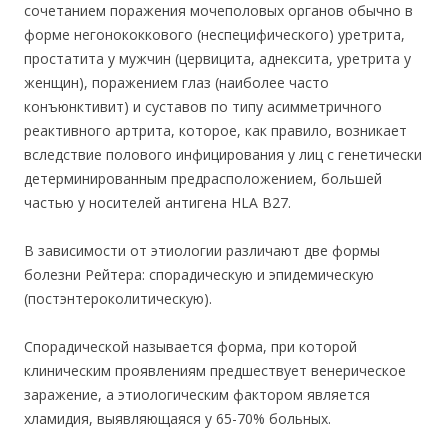
сочетанием поражения мочеполовых органов обычно в
форме негонококкового (неспецифического) уретрита,
простатита у мужчин (цервицита, аднексита, уретрита у
женщин), поражением глаз (наиболее часто
конъюнктивит) и суставов по типу асимметричного
реактивного артрита, которое, как правило, возникает
вследствие полового инфицирования у лиц с генетически
детерминированным предрасположением, большей
частью у носителей антигена HLA В27.
В зависимости от этиологии различают две формы
болезни Рейтера: спорадическую и эпидемическую
(постэнтероколитическую).
Спорадической называется форма, при которой
клиническим проявлениям предшествует венерическое
заражение, а этиологическим фактором является
хламидия, выявляющаяся у 65-70% больных.