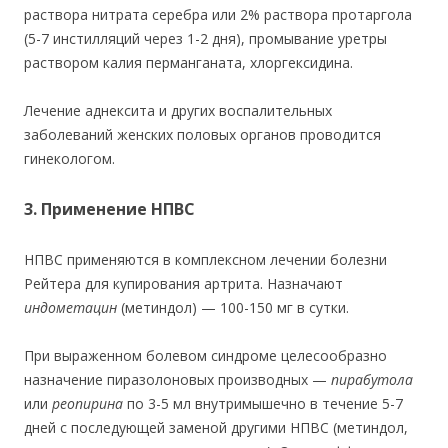
раствора нитрата серебра или 2% раствора протаргола
(5-7 инстилляций че
рез 1-2 дня)
, промывание уретры
раствором калия перманганата, хлоргексидина.
Лечение аднексита и других воспалительных
заболеваний женских половых органов проводится
гинекологом.
3. Применение НПВС
НПВС применяются в комплексном лечении болезни
Рейтера для купирования артрита. Назначают
индометацин
(метиндол) — 100-150 мг в сутки.
При выраженном болевом синдроме целесообразно
назначение пиразолоновых производных —
пирабутола
или
реопирина
по
3-5 мл внутримышечно в течение 5-7
дней с последующей заменой другими НПВС (метиндол,