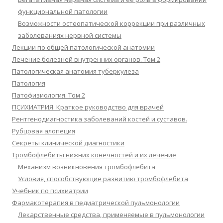
функциональной патологии
Возможности остеопатической коррекции при различных
заболеваниях нервной системы
Лекции по общей патологической анатомии
Лечение болезней внутренних органов. Том 2
Патологическая анатомия туберкулеза
Патология
Патофизиология. Том 2
ПСИХИАТРИЯ. Краткое руководство для врачей
Рентгенодиагностика заболеваний костей и суставов.
Рубцовая алопеция
Секреты клинической диагностики
Тромбофлебиты нижних конечностей и их лечение
Механизм возникновения тромбофлебита
Условия, способствующие развитию тромбофлебита
Учебник по психиатрии
Фармакотерапия в педиатрической пульмонологии
Лекарственные средства, применяемые в пульмонологии