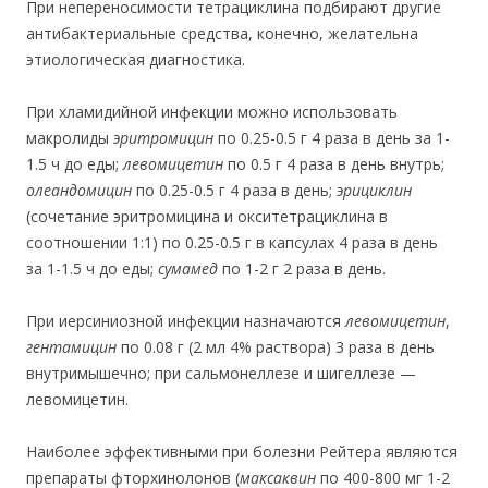
При непереносимости тетрациклина подбирают другие
антибактериальные средства, конечно, желательна
этиологическая диагностика.
При хламидийной инфекции можно использовать
макролиды
эритромицин
по 0.25-0.5 г 4 раза в день за 1-
1.5 ч до еды;
левомицетин
по 0.5 г 4 раза в день внутрь;
олеандомицин
по 0.25-0.5 г 4 раза в день;
эрициклин
(сочетание эритромицина и окситетрациклина в
соотношении 1:1) по 0.25-0.5 г в капсулах 4 раза в день
за
1-1.5 ч до еды;
сумамед
по 1-2 г 2 раза в день.
При иерсиниозной инфекции назначаются
левомицетин
,
гентамицин
по 0.08 г (2 мл 4% раствора) 3 раза в день
внутримышечно; при сальмонеллезе и шигеллезе —
левомицетин.
Наиболее эффективными при болезни Рейтера являются
препараты фторхинолонов
(
максаквин
по 400-800 мг 1-2