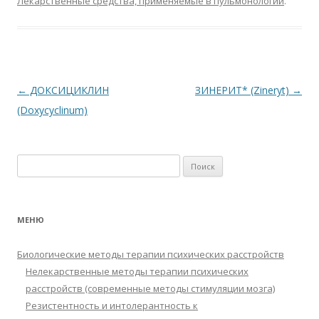
Лекарственные средства, применяемые в пульмонологии
.
b
er
s
R
l
o
р
o
A
u
kl
а
o
p
as
в
k
p
s
и
Навигация
←
ДОКСИЦИКЛИН
ЗИНЕРИТ* (Zineryt)
→
ni
т
по
(Doxycyclinum)
ki
ь
записям
Найти:
МЕНЮ
Биологические методы терапии психических расстройств
Нелекарственные методы терапии психических
расстройств (современные методы стимуляции мозга)
Резистентность и интолерантность к