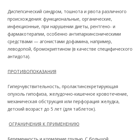
Диспепсический синдром, тошнота и рвота различного
происхождения: функциональные, органические,
инфекционные, при нарушении диеты, рентгено- и
фармакотерапии, особенно антипаркинсоническими
средствами — агонистами дофамина, например,
леводопой, бромокриптином (в качестве специфического
антидота).
ПРОТИВОПОКАЗАНИЯ
Гиперчувствительность, пролактинсекретирующая
опухоль гипофиза, желудочно-кишечное кровотечение,
механическая обструкция или перфорация желудка,
детский возраст до 5 лет (для таблеток).
ОГРАНИЧЕНИЯ К ПРИМЕНЕНИЮ
Беременность и кормление грудью. С большой