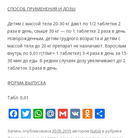
СПОСОБ ПРИМЕНЕНИЯ И ДОЗЫ
Детям с массой тела 20-30 кг дают по 1/2 таблетки 2
раза в день, свыше 30 кг — по 1 таблетке 2 раза в день.
Новорожденным, детям грудного возраста и детям с
массой тела до 20 кг препарат не назначают. Взрослым
внутрь по 0,01 г(10мг= 1 таблетке) 3-4 раза в день за 15-
30 мин до еды. В редких случаях дозу увеличивают до 2
таблеток 3 раза в день.
ФОРМА ВЫПУСКА
Табл. 0,01
F
T
W
M
G
V
O
О
ac
w
h
ai
m
K
d
т
e
itt
at
l.
ai
n
п
Запись опубликована
30.05.2015
автором
Natali
в рубрике