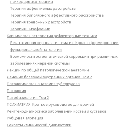
психофармакотерапии
Терапия аффективных расстройств
Терапия биполярного аффективного расстройства
Терапия тревожных расстройств
Терапия шизофрении
Клиническая остеопатия рефлекторные техники
Вегатативная нервная система и её роль в формировании
функциональной патологии
Возможности остеопатической коррекции при различных
заболеваниях нервной системы
Лекции по общей патологической анатомии
Лечение болезней внутренних органов. Том 2
Патологическая анатомия туберкулеза
Патология
Патофизиология. Том 2
ПСИХИАТРИЯ. Краткое руководство для врачей
Рентгенодиагностика заболеваний костей и суставов.
Рубцовая алопеция
Секреты клинической диагностики