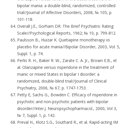
bipolar mania: a double-blind, randomized, controlled
trial//Journal of Affective Disorders, 2008, № 105, p.
101-118.
Overall J.E., Gorham DR. The Brief Psychiatric Rating
Scale//Psychological Reports, 1962; № 10, p. 799-812.
Paulsson B., Huizar K. Quetiapine monotherapy vs
placebo for acute mania//Bipolar Disorder, 2003, Vol. 5,
Suppl. 1, p. 74.
Perlis R. H., Baker R. W., Zarate C. A. Jr., Brown E.B., et
al. Olanzapine versus risperidone in the treatment of
manic or mixed States in bipolar I disorder: a
randomized, double-blind trial//Journal of Clinical
Psychiatry, 2006, № 67, p. 1747-1753.
Petty E, Sachs G., Bowden C. Efficacy of risperidone in
psychotic and non-psychotic patients with bipolar
disorder//Inter.J. Neuropsychopharmacol., 2000, Vol 3,
№ 7, Suppl. 1, p. 142.
Preval H., Klotz S.G., Southard R., et al. Rapid-acting IM