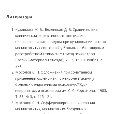
Литература
Кузавкова М. В., Беленькая Д. В. Сравнительная
клиническая эффективность кветиапина,
оланзапина и рисперидона при купировании острых
маниакальных состояний у больных с биполярным
расстройством I типа//Х1У Съезд психиатров
России (материалы съезда), 2005; 15-18 ноября, с.
274.
Мосолов С. Н. Осложнения при сочетанном
применении солей лития с нейролептиками у
больных с эндогенными психозами//Журн.
невропатол. и психиатрии им. С. С. Корсакова. -1983,
Т. 83, № 3, с. 115-121.
Мосолов С. Н. Дифференцированная терапия
маниакальных, маниакально-бредовых и