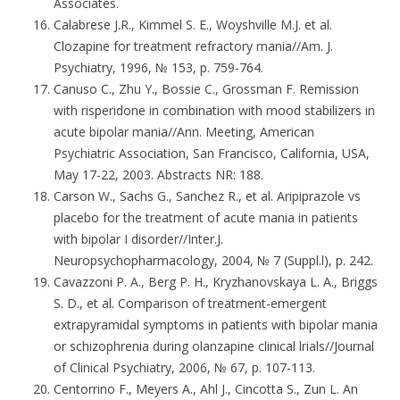
Associates.
Calabrese J.R., Kimmel S. E., Woyshville M.J. et al.
Clozapine for treatment refractory mania//Am. J.
Psychiatry, 1996, № 153, p. 759-764.
Canuso C., Zhu Y., Bossie C., Grossman F. Remission
with risperidone in combination with mood stabilizers in
acute bipolar mania//Ann. Meeting, American
Psychiatric Association, San Francisco, California, USA,
May 17-22, 2003. Abstracts NR: 188.
Carson W., Sachs G., Sanchez R., et al. Aripiprazole vs
placebo for the treatment of acute mania in patients
with bipolar I disorder//Inter.J.
Neuropsychopharmacology, 2004, № 7 (Suppl.l), p. 242.
Cavazzoni P. A., Berg P. H., Kryzhanovskaya L. A., Briggs
S. D., et al. Comparison of treatment-emergent
extrapyramidal symptoms in patients with bipolar mania
or schizophrenia during olanzapine clinical lrials//Journal
of Clinical Psychiatry, 2006, № 67, p. 107-113.
Centorrino F., Meyers A., Ahl J., Cincotta S., Zun L. An