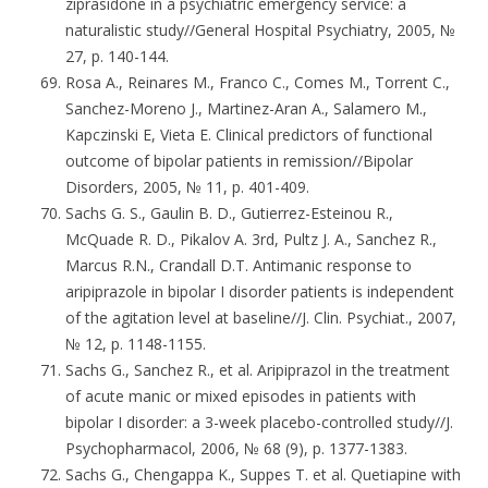
ziprasidone in a psychiatric emergency service: a
naturalistic study//General Hospital Psychiatry, 2005, №
27, p. 140-144.
Rosa A., Reinares M., Franco C., Comes M., Torrent C.,
Sanchez-Moreno J., Martinez-Aran A., Salamero M.,
Kapczinski E, Vieta E. Clinical predictors of functional
outcome of bipolar patients in remission//Bipolar
Disorders, 2005, № 11, p. 401-409.
Sachs G. S., Gaulin B. D., Gutierrez-Esteinou R.,
McQuade R. D., Pikalov A. 3rd, Pultz J. A., Sanchez R.,
Marcus R.N., Crandall D.T. Antimanic response to
aripiprazole in bipolar I disorder patients is independent
of the agitation level at baseline//J. Clin. Psychiat., 2007,
№ 12, p. 1148-1155.
Sachs G., Sanchez R., et al. Aripiprazol in the treatment
of acute manic or mixed episodes in patients with
bipolar I disorder: a 3-week placebo-controlled study//J.
Psychopharmacol, 2006, № 68 (9), p. 1377-1383.
Sachs G., Chengappa K., Suppes T. et al. Quetiapine with