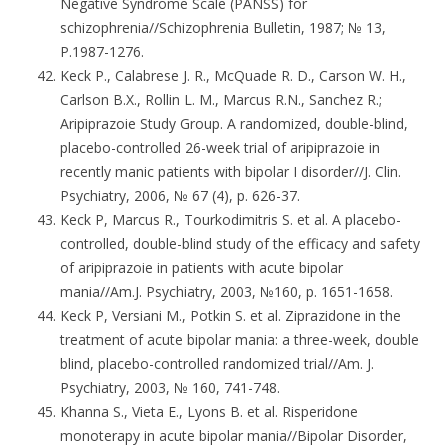
Negative Syndrome Scale (PANSS) for
schizophrenia//Schizophrenia Bulletin, 1987; № 13,
P.1987-1276.
Keck P., Calabrese J. R., McQuade R. D., Carson W. H.,
Carlson B.X., Rollin L. M., Marcus R.N., Sanchez R.;
Aripiprazoie Study Group. A randomized, double-blind,
placebo-controlled 26-week trial of aripiprazoie in
recently manic patients with bipolar I disorder//J. Clin.
Psychiatry, 2006, № 67 (4), p. 626-37.
Keck P, Marcus R., Tourkodimitris S. et al. A placebo-
controlled, double-blind study of the efficacy and safety
of aripiprazoie in patients with acute bipolar
mania//Am.J. Psychiatry, 2003, №160, p. 1651-1658.
Keck P, Versiani M., Potkin S. et al. Ziprazidone in the
treatment of acute bipolar mania: a three-week, double
blind, placebo-controlled randomized trial//Am. J.
Psychiatry, 2003, № 160, 741-748.
Khanna S., Vieta E., Lyons B. et al. Risperidone
monoterapy in acute bipolar mania//Bipolar Disorder,