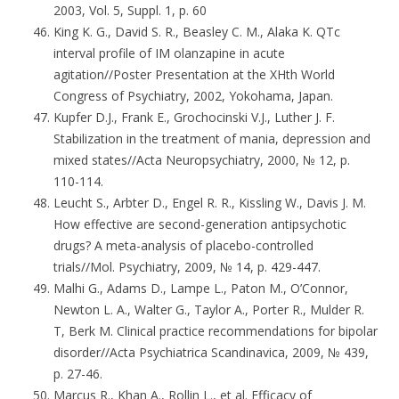
2003, Vol. 5, Suppl. 1, p. 60
King K. G., David S. R., Beasley С. M., Alaka K. QTc
interval profile of IM olanzapine in acute
agitation//Poster Presentation at the XHth World
Congress of Psychiatry, 2002, Yokohama, Japan.
Kupfer D.J., Frank E., Grochocinski V.J., Luther J. F.
Stabilization in the treatment of mania, depression and
mixed states//Acta Neuropsychiatry, 2000, № 12, p.
110-114.
Leucht S., Arbter D., Engel R. R., Kissling W., Davis J. M.
How effective are second-generation antipsychotic
drugs? A meta-analysis of placebo-controlled
trials//Mol. Psychiatry, 2009, № 14, p. 429-447.
Malhi G., Adams D., Lampe L., Paton M., O’Connor,
Newton L. A., Walter G., Taylor A., Porter R., Mulder R.
T, Berk M. Clinical practice recommendations for bipolar
disorder//Acta Psychiatrica Scandinavica, 2009, № 439,
p. 27-46.
Marcus R., Khan A., Rollin L., et al. Efficacy of