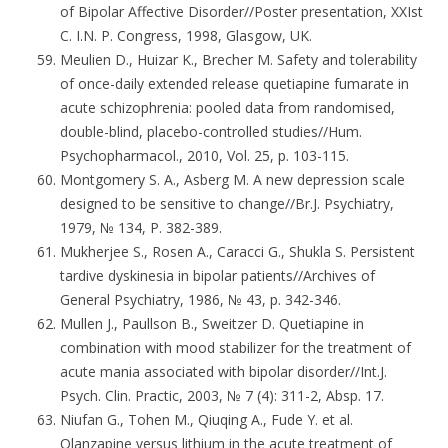
of Bipolar Affective Disorder//Poster presentation, XXIst
C. I.N. P. Congress, 1998, Glasgow, UK.
Meulien D., Huizar K., Brecher M. Safety and tolerability
of once-daily extended release quetiapine fumarate in
acute schizophrenia: pooled data from randomised,
double-blind, placebo-controlled studies//Hum.
Psychopharmacol., 2010, Vol. 25, p. 103-115.
Montgomery S. A., Asberg M. A new depression scale
designed to be sensitive to change//Br.J. Psychiatry,
1979, № 134, P. 382-389.
Mukherjee S., Rosen A., Caracci G., Shukla S. Persistent
tardive dyskinesia in bipolar patients//Archives of
General Psychiatry, 1986, № 43, p. 342-346.
Mullen J., Paullson B., Sweitzer D. Quetiapine in
combination with mood stabilizer for the treatment of
acute mania associated with bipolar disorder//Int.J.
Psych. Clin. Practic, 2003, № 7 (4): 311-2, Absp. 17.
Niufan G., Tohen M., Qiuqing A., Fude Y. et al.
Olanzapine versus lithium in the acute treatment of