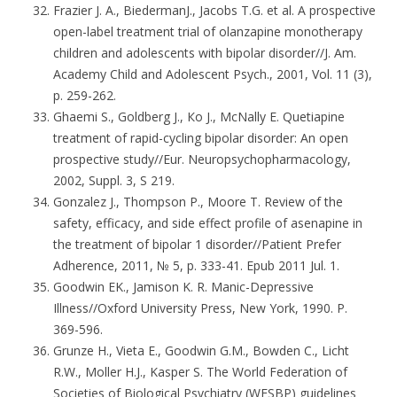
Frazier J. A., BiedermanJ., Jacobs T.G. et al. A prospective
open-label treatment trial of olanzapine monotherapy
children and adolescents with bipolar disorder//J. Am.
Academy Child and Adolescent Psych., 2001, Vol. 11 (3),
p. 259-262.
Ghaemi S., Goldberg J., Ко J., McNally E. Quetiapine
treatment of rapid-cycling bipolar disorder: An open
prospective study//Eur. Neuropsychopharmacology,
2002, Suppl. 3, S 219.
Gonzalez J., Thompson P., Moore T. Review of the
safety, efficacy, and side effect profile of asenapine in
the treatment of bipolar 1 disorder//Patient Prefer
Adherence, 2011, № 5, p. 333-41. Epub 2011 Jul. 1.
Goodwin EK., Jamison K. R. Manic-Depressive
Illness//Oxford University Press, New York, 1990. P.
369-596.
Grunze H., Vieta E., Goodwin G.M., Bowden C., Licht
R.W., Moller H.J., Kasper S. The World Federation of
Societies of Biological Psychiatry (WFSBP) guidelines