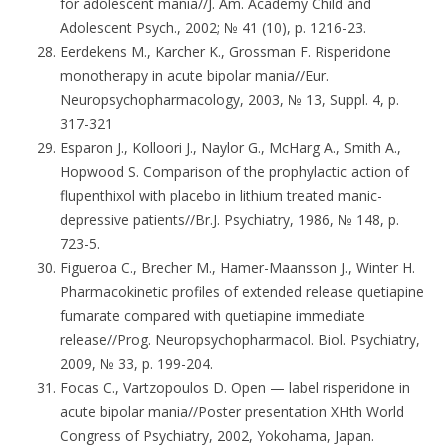
for adolescent mania//J. Am. Academy Child and
Adolescent Psych., 2002; № 41 (10), p. 1216-23.
Eerdekens M., Karcher K., Grossman F. Risperidone
monotherapy in acute bipolar mania//Eur.
Neuropsychopharmacology, 2003, № 13, Suppl. 4, p.
317-321
Esparon J., Kolloori J., Naylor G., McHarg A., Smith A.,
Hopwood S. Comparison of the prophylactic action of
flupenthixol with placebo in lithium treated manic-
depressive patients//Br.J. Psychiatry, 1986, № 148, p.
723-5.
Figueroa C., Brecher M., Hamer-Maansson J., Winter H.
Pharmacokinetic profiles of extended release quetiapine
fumarate compared with quetiapine immediate
release//Prog. Neuropsychopharmacol. Biol. Psychiatry,
2009, № 33, p. 199-204.
Focas C., Vartzopoulos D. Open — label risperidone in
acute bipolar mania//Poster presentation XHth World
Congress of Psychiatry, 2002, Yokohama, Japan.