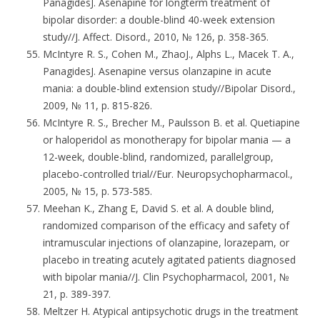
PanagidesJ. Asenapine for longterm treatment of
bipolar disorder: a double-blind 40-week extension
study//J. Affect. Disord., 2010, № 126, p. 358-365.
McIntyre R. S., Cohen M., ZhaoJ., Alphs L., Macek T. A.,
PanagidesJ. Asenapine versus olanzapine in acute
mania: a double-blind extension study//Bipolar Disord.,
2009, № 11, p. 815-826.
McIntyre R. S., Brecher M., Paulsson B. et al. Quetiapine
or haloperidol as monotherapy for bipolar mania — a
12-week, double-blind, randomized, parallelgroup,
placebo-controlled trial//Eur. Neuropsychopharmacol.,
2005, № 15, p. 573-585.
Meehan K., Zhang E, David S. et al. A double blind,
randomized comparison of the efficacy and safety of
intramuscular injections of olanzapine, lorazepam, or
placebo in treating acutely agitated patients diagnosed
with bipolar mania//J. Clin Psychopharmacol, 2001, №
21, p. 389-397.
Meltzer H. Atypical antipsychotic drugs in the treatment