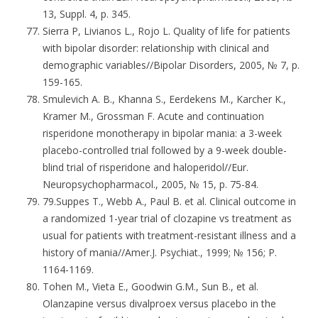
13, Suppl. 4, p. 345.
Sierra P, Livianos L., Rojo L. Quality of life for patients
with bipolar disorder: relationship with clinical and
demographic variables//Bipolar Disorders, 2005, № 7, p.
159-165.
Smulevich A. B., Khanna S., Eerdekens M., Karcher K.,
Kramer M., Grossman F. Acute and continuation
risperidone monotherapy in bipolar mania: a 3-week
placebo-controlled trial followed by a 9-week double-
blind trial of risperidone and haloperidol//Eur.
Neuropsychopharmacol., 2005, № 15, p. 75-84.
79.Suppes T., Webb A., Paul B. et al. Clinical outcome in
a randomized 1-year trial of clozapine vs treatment as
usual for patients with treatment-resistant illness and a
history of mania//Amer.J. Psychiat., 1999; № 156; P.
1164-1169.
Tohen M., Vieta E., Goodwin G.M., Sun B., et al.
Olanzapine versus divalproex versus placebo in the