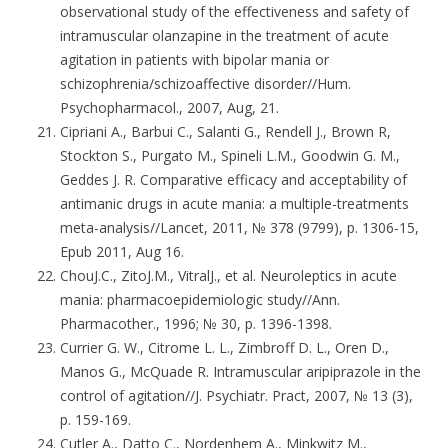
observational study of the effectiveness and safety of
intramuscular olanzapine in the treatment of acute
agitation in patients with bipolar mania or
schizophrenia/schizoaffective disorder//Hum.
Psychopharmacol., 2007, Aug, 21.
Cipriani A., Barbui C., Salanti G., Rendell J., Brown R,
Stockton S., Purgato M., Spineli L.M., Goodwin G. M.,
Geddes J. R. Comparative efficacy and acceptability of
antimanic drugs in acute mania: a multiple-treatments
meta-analysis//Lancet, 2011, № 378 (9799), p. 1306-15,
Epub 2011, Aug 16.
ChouJ.C., ZitoJ.M., VitralJ., et al. Neuroleptics in acute
mania: pharmacoepidemiologic study//Ann.
Pharmacother., 1996; № 30, p. 1396-1398.
Currier G. W., Citrome L. L., Zimbroff D. L., Oren D.,
Manos G., McQuade R. Intramuscular aripiprazole in the
control of agitation//J. Psychiatr. Pract, 2007, № 13 (3),
p. 159-169.
Cutler A., Datto C., Nordenhem A., Minkwitz M.,