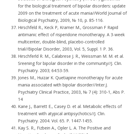
for the biological treatment of bipolar disorders: update
2009 on the treatment of acute mania//World Journal of
Biological Psychiatry, 2009, № 10, p. 85-116.
Hirschfeld R., Keck P, Kramer M., Grossman F Rapid
antimanic effect of risperidone monotherapy. A 3-week
multicenter, double-blind, placebo-controlled
trial//Bipolar Disorder, 2003, Vol. 5, Suppl. 1 P. 36.
Hirschferld R. M., Calabrese J. R., Weissman M. M. et al.
Sreening for bipolar disorder in the community//J. Clin.
Psychiatry. 2003; 64:53-59.
Jones M., Huizar K. Quetiapine monotherapy for acute
mania associated with bipolar disorder//Inter.J.
Psychiatry Clinical Practice, 2003, № 7 (4): 310-1, Abs P.
14
Kane J., Barrett E., Casey D. et al. Metabolic effects of
treatment with atypical antipsychotics//J. Clin.
Psychiatry. 2004. Vol. 65. P. 1447-1455.
Kay S. R., Fizbein A., Opler L. A. The Positive and