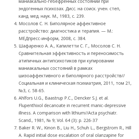
маниакально-гебефренных состояний при
эндогенных психозах. Дисс. на соиск. учен. степ,
канд. мед. наук. М., 1983, с. 239.
Мосолов С. Н. Биполярное аффективное
расстройство: диагностика и терапия. — М.:
МЕДпресс-информ, 2008, с. 384.
Шафаренко А. А., Капилетти С. Г., Мосолов С. Н.
Сравнительная эффективность и переносимость
атипичных антипсихотиков при купировании
маниакальных состояний в рамках
шизоаффективного и биполярного расстройств//
Социальная и клиническая психиатрия, 2011, том 21,
№3, с. 58-65.
Ahlfors U.G., Baastrup Р.С., Dencker S.J. et al.
Flupenthixol decanoate in recurrent manic-depressive
illness. A comparison with lithium//Acta psychiatr.
Scand., 1981, № 9; Vol. 64 (3): p. 226-37
Baker R. W., Kinon B., Liu H., Schuh L., Bergstrom R., Hill
A. Rapid initial dose escalation of oral olanzapine for