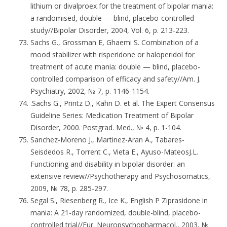
lithium or divalproex for the treatment of bipolar mania:
a randomised, double — blind, placebo-controlled
study//Bipolar Disorder, 2004, Vol. 6, p. 213-223.
Sachs G., Grossman E, Ghaemi S. Combination of a
mood stabilizer with risperidone or haloperidol for
treatment of acute mania: double — blind, placebo-
controlled comparison of efficacy and safety//Am. J.
Psychiatry, 2002, № 7, p. 1146-1154.
.Sachs G., Printz D., Kahn D. et al. The Expert Consensus
Guideline Series: Medication Treatment of Bipolar
Disorder, 2000. Postgrad. Med., № 4, p. 1-104.
Sanchez-Moreno J., Martinez-Aran A., Tabares-
Seisdedos R., Torrent C., Vieta E., Ayuso-MateosJ.L.
Functioning and disability in bipolar disorder: an
extensive review//Psychotherapy and Psychosomatics,
2009, № 78, p. 285-297.
Segal S., Riesenberg R., Ice K., English P Ziprasidone in
mania: A 21-day randomized, double-blind, placebo-
controlled trial//Eur. Neuropsychopharmacol., 2003, №