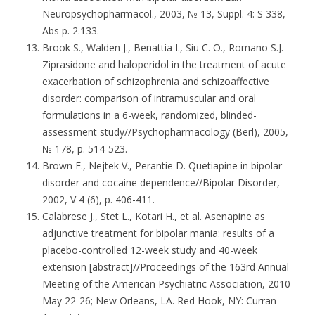
Neuropsychopharmacol., 2003, № 13, Suppl. 4: S 338,
Abs p. 2.133.
Brook S., Walden J., Benattia I., Siu C. O., Romano S.J.
Ziprasidone and haloperidol in the treatment of acute
exacerbation of schizophrenia and schizoaffective
disorder: comparison of intramuscular and oral
formulations in a 6-week, randomized, blinded-
assessment study//Psychopharmacology (Berl), 2005,
№ 178, p. 514-523.
Brown E., Nejtek V., Perantie D. Quetiapine in bipolar
disorder and cocaine dependence//Bipolar Disorder,
2002, V 4 (6), p. 406-411.
Calabrese J., Stet L., Kotari H., et al. Asenapine as
adjunctive treatment for bipolar mania: results of a
placebo-controlled 12-week study and 40-week
extension [abstract]//Proceedings of the 163rd Annual
Meeting of the American Psychiatric Association, 2010
May 22-26; New Orleans, LA. Red Hook, NY: Curran