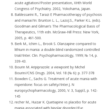
acute agitation//Poster presentation, XHth World
Congress of Psychiatry. 2002, Yokohama, Japan.
Baldessarini R., Tarazi E Pharmacotherapy of psychosis
and mania//In: Brunton L. L., LazoJ.S., Parker K.L. (eds).
Goodman and Gilman’s The Pharmacological Basis of
Therapeutics, 11th edn. McGraw-Hill Press: New York,
2005, p. 461-500.
Berk M., Ichim L., Brook S. Olanzapine compared to
lithium in mania: a double-blind randomized controlled
trial//Inter. Clin. Psychopharmacology, 1999; № 14, p.
339-43.
Bourin M. Aripiprazole: a viewpoint by Michel
Bourin//CNS Drugs. 2004, Vol. 18 (№ 6): p. 377-378
Bowden C., Sachs G. Treatment of acute mania with
risperidone: focus on safety//Inter.J. N
europsychopharmacology, 2000, V. 3, Suppl.l, p. 142-
145
recher M., Huizar K. Quetiapine vs placebo for acute
mania associated with bipolar disorder//Eur.