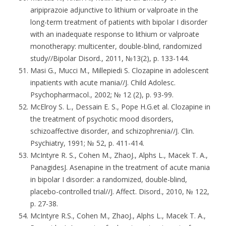
aripiprazoie adjunctive to lithium or valproate in the
long-term treatment of patients with bipolar I disorder
with an inadequate response to lithium or valproate
monotherapy: multicenter, double-blind, randomized
study//Bipolar Disord., 2011, №13(2), p. 133-144.
Masi G., Mucci M., Millepiedi S. Clozapine in adolescent
inpatients with acute mania//J. Child Adolesc.
Psychopharmacol., 2002; № 12 (2), p. 93-99.
McElroy S. L., Dessain E. S., Pope H.G.et al. Clozapine in
the treatment of psychotic mood disorders,
schizoaffective disorder, and schizophrenia//J. Clin.
Psychiatry, 1991; № 52, p. 411-414.
McIntyre R. S., Cohen M., ZhaoJ., Alphs L., Macek T. A.,
PanagidesJ. Asenapine in the treatment of acute mania
in bipolar I disorder: a randomized, double-blind,
placebo-controlled trial//J. Affect. Disord., 2010, № 122,
p. 27-38.
McIntyre R.S., Cohen M., ZhaoJ., Alphs L., Macek T. A.,