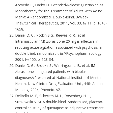
Acevedo L., Darko D. Extended-Release Quetiapine as
Monotherapy for the Treatment of Adults With Acute
Mania: A Randomized, Double-Blind, 3-Week
Trial//Clinical Therapeutics, 2011, Vol. 33, № 11, p. 1643-
1658.
Daniel D. G., Potkin S.G., Reeves K. R., et al.
Intramuscular (IM) ziprasidone 20 mg is effective in
reducing acute agitation associated with psychosis: a
double-blind, randomized trial//Psychopharmacology,
2001, № 155, p. 128-34.
Daniel D. G., Brooke S., Warrington L. E., et al. IM
ziprasidone in agitated patients with bipolar
diagnoses//Presented at National Institute of Mental
Health, New Clinical Drug Evaluation Unit, 44th Annual
Meeting, 2004, Pheonix, AZ.
DelBello M. P, Schwiers M. L., Rosenberg H. L.,
Strakowski S. M. A double-blind, randomized, placebo-
controlled study of quetiapine as adjunctive treatment