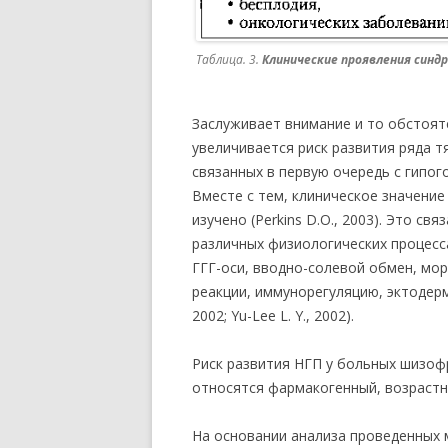
Таблица. 3.
Клинические проявления синд
Заслуживает внимание и то обстоят
увеличивается риск развития ряда т
связанных в первую очередь с гипого
Вместе с тем, клиническое значение
изучено (Perkins D.O., 2003). Это св
различных физиологических процесса
ГГГ-оси, вводно-солевой обмен, мор
реакции, иммунорегуляцию, эктодерму и 
2002; Yu-Lee L. Y., 2002).
Риск развития НГП у больных шизоф
относятся фармакогенный, возрастно
На основании анализа проведенных 