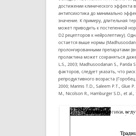
достижении клинического эффекта в
антипсихотика до минимально эффе
значение. К примеру, длительная т
может приводить к постепенной нор
D2 рецепторов к нейролептику). Од
остается выше нормы (Madhusoodanan S
пролонгированными препаратами (в
пролактина может сохраняться даже 
L.S., 2003; Madhusoodanan S., Parida 
факторов, следует указать, что рис
репродуктивного возраста (Горобец Л. Н.
2000; Marinis T.D., Saleem P.T., Glue 
М., Nicolson R., Hamburger S.D., et al.,