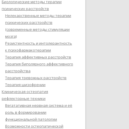
Биологические методы терапии
психических расстройств
Нелекарственные методы терапии
психических расстройств
(современные методы стимуляции
мозга)
Резистентность и интолерантность
к психофармакотерапии
Терапия аффективных расстройств
Терапия биполярного аффективного
расстройства
Терапия тревожных расстройств
Терапия шизофрении
Клиническая остеопатия
рефлекторные техники
Вегатативная нервная система и её
роль в формировании
функциональной патологии
Возможности остеопатической