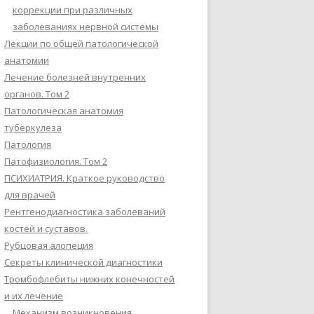
коррекции при различных
заболеваниях нервной системы
Лекции по общей патологической
анатомии
Лечение болезней внутренних
органов. Том 2
Патологическая анатомия
туберкулеза
Патология
Патофизиология. Том 2
ПСИХИАТРИЯ. Краткое руководство
для врачей
Рентгенодиагностика заболеваний
костей и суставов.
Рубцовая алопеция
Секреты клинической диагностики
Тромбофлебиты нижних конечностей
и их лечение
Механизм возникновения