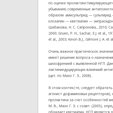
по оценке пролактинстимулирующего
убывания) современные антипсихот
образом: амисульприд — сульпирид
клозапин — кветиапин — зипрасидон 
Шабанова, Н. С. Сапронова., 2010; Casey 
2000; Gruen, P. H., Sachar, E.J. et al., 1
et al., 2003; Kinon B.J., Gilmore J. A. e
Очень важное практическое значени
имеет решение вопроса о назначени
шизофренией с выявленной НГП. Дан
лактининдуцирующих влияниий антип
(цит. по Мазо Г. Э., 2008).
В этом контексте, следует обратить
агонист дофаминовых рецепторов),
пролактина за счет особенностей м
М. В., Мазо Г. Э. с соавт. (2005),
обладает кветиапин. НГП является