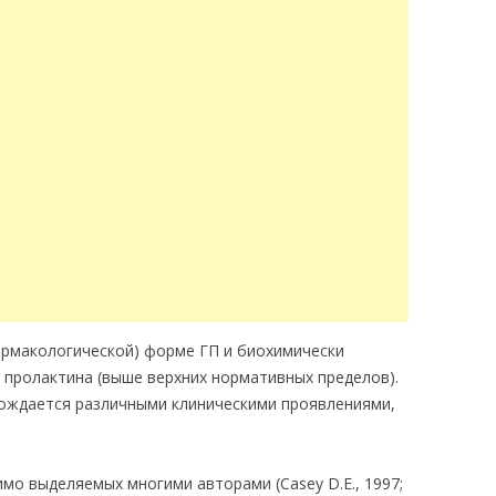
армакологической) форме ГП и биохимически
 пролактина (выше верхних нормативных пределов).
вождается различными клиническими проявлениями,
имо выделяемых многими авторами (Casey D.E., 1997;