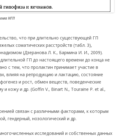
рома НГП
ельство, что при длительно существующей ГП
яжелых соматических расстройств (табл. 3),
надизмом (Дзеранова Л. К., Бармина И. И., 2009).
 длительной ГП до настоящего времени до конца не
язано с тем, что пролактин принимает участие в
х, влияя на репродукцию и лактацию, состояние
фогенез и рост, обмен веществ, поведенческие
кожу и др. (Goffin V., Binart N., Touraine P. et al.,
ренией связан с различными факторами, к которым
й, гендерный, нозологический и др.
многочисленных исследований и собственных данных