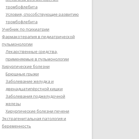
тромбофлебита
Условия, способствующие развитию
тромбофлебита
Учебник по психиатрии
Фармакотерапия в педиатрической
пульмонологии
Лекарственные средства,
применяемые в пульмонологии
Хирургические болезни
Брюшные грыжи
Заболевание желудка и
двенадцатипёрстной кишки
Заболевания поджелудочной
железы
Хирургические болезни печени
Экстрагенитальная патология и
беременность