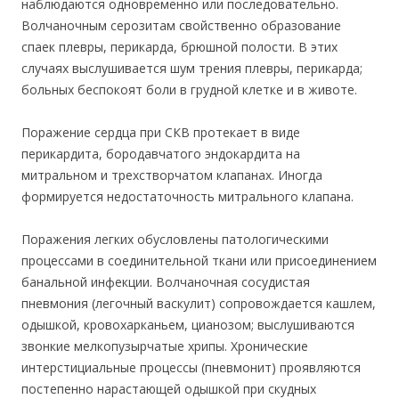
наблюдаются одновременно или последовательно.
Волчаночным серозитам свойственно образование
спаек плевры, перикарда, брюшной полости. В этих
случаях выслушивается шум трения плевры, перикарда;
больных беспокоят боли в грудной клетке и в животе.
Поражение сердца при СКВ протекает в виде
перикардита, бородавчатого эндокардита на
митральном и трехстворчатом клапанах. Иногда
формируется недостаточность митрального клапана.
Поражения легких обусловлены патологическими
процессами в соединительной ткани или присоединением
банальной инфекции. Волчаночная сосудистая
пневмония (легочный васкулит) сопровождается кашлем,
одышкой, кровохарканьем, цианозом; выслушиваются
звонкие мелкопузырчатые хрипы. Хронические
интерстициальные процессы (пневмонит) проявляются
постепенно нарастающей одышкой при скудных