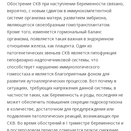
Обострение СКВ при наступлении беременности связано,
вероятно, с новым сдвигом в иммунокомпетентной
системе организма матери, развитием эмбриона,
являющегося своеобразным гомотрансплантатом.
Кроме того, изменяется гормональный баланс
организма, появляется такая важная в эндокринном
отношении железа, как плацента. Один из
патогенетических звеньев СКВ является гипофункция
гипофизарно-надпочечниковой системы, что
способствует нарушению иммунологического
гомеостаза и является благоприятным фоном для
развития аутоаллергических процессов. Вот почему в
ситуациях, требующих напряжения данной системы, в
частности таких, как беременность и роды, последняя не
может обеспечить повышения секреции гидрокортизона
в количестве, достаточном для предупреждения или
подавления патологических реакций, возникающих при
СКВ. Во время обострений в I триместре беременности и
в послеродовом периоде отмечается резкое снижение