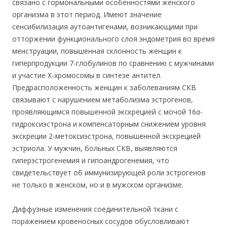
связано с гормональными особенностями женского
организма в этот период. Имеют значение
сенсибилизация аутоантигенами, возникающими при
отторжении функционального слоя эндометрия во время
менструации, повышенная склонность женщин к
гиперпродукции 7-глобулинов по сравнению с мужчинами
и участие Х-хромосомы в синтезе антител.
Предрасположенность женщин к заболеваниям СКВ
связывают с нарушением метаболизма эстрогенов,
проявляющимся повышенной экскрецией с мочой 16
α
-
гидроксиэстрона и компенсаторным снижением уровня
экскреции 2-метоксиэстрона, повышенной экскрецией
эстриола. У мужчин, больных СКВ, выявляются
гиперэстрогенемия и гипоандрогенемия, что
свидетельствует об иммунизирующей роли эстрогенов
не только в женском, но и в мужском организме.
Диффузные изменения соединительной ткани с
поражением кровеносных сосудов обусловливают