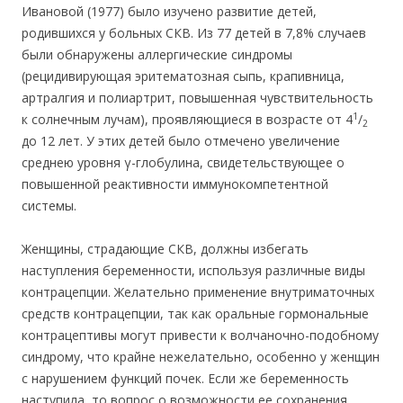
Ивановой (1977) было изучено развитие детей,
родившихся у больных СКВ. Из 77 детей в 7,8% случаев
были обнаружены аллергические синдромы
(рецидивирующая эритематозная сыпь, крапивница,
артралгия и полиартрит, повышенная чувствительность
1
к солнечным лучам), проявляющиеся в возрасте от 4
/
2
до 12 лет. У этих детей было отмечено увеличение
среднею уровня γ-глобулина, свидетельствующее о
повышенной реактивности иммунокомпетентной
системы.
Женщины, страдающие СКВ, должны избегать
наступления беременности, используя различные виды
контрацепции. Желательно применение внутриматочных
средств контрацепции, так как оральные гормональные
контрацептивы могут привести к волчаночно-подобному
синдрому, что крайне нежелательно, особенно у женщин
с нарушением функций почек. Если же беременность
наступила, то вопрос о возможности ее сохранения