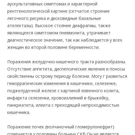
аускультативных симптомах и характерной
рентгенологической картине (сетчатое строение
легочного рисунка и дисковидные базальные
ателектазы). Высокое стояние диафрагмы, также
являющееся симптомом пневмонита, утрачивает
диагностическое значение, так как наблюдается у всех
женщин во второй половине беременности.
Поражения желудочно-кишечного тракта разнообразны.
Отсутствие аппетита, диспепсические явления и поносы
свойственны острому периоду болезни. Могу г развиться
геморрагические изменения в кишечнике, селезенке,
поджелудочной железе с картиной язвенного колита,
инфаркта селезенки, кровоизлияний в брыжейку,
панкреатита, илеита с преходящей непроходимостью
кишечника.
Поражение почек (волчаночный гломерулонефрит)
отмечается у половины больных СКВ Он не является