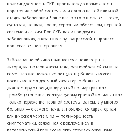
полисиндромность СКВ, практическую возможность
поражения любой системы или органа на той или иной
стадии заболевания. Чаще всего это относится к коже,
суставам, почкам, крови, серозным оболочкам, нервной
системе и легким. При СКВ, как и при других
заболеваниях, связанных с аутоагрессией, в процесс
вовлекается весь организм.
Заболевание обычно начинается с полиартрита,
лихорадки, потери массы тела, разнообразной сыпи на
коже. Первые несколько лет (до 10) болезнь может
носить моносиндромный характер. У больных
диагностируют рецидивирующий полиартрит или
тромбоцитопению, кожную форму красной волчанки или
только поражение нервной системы. Затем, а у многих
больных — с самого начала, появляется характерная
клиническая черта СКВ — полиморфность
симптоматики, связанная с вовлечением в
паталогический процесс многих структур организма.