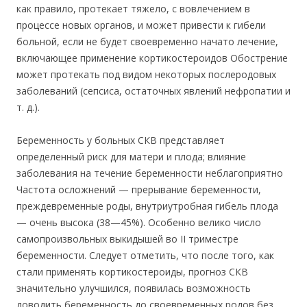
как правило, протекает тяжело, с вовлечением в
процессе новых органов, и может привести к гибели
больной, если не будет своевременно начато лечение,
включающее применение кортикостероидов Обострение
может протекать под видом некоторых послеродовых
заболеваний (сепсиса, остаточных явлений нефропатии и
т. д.).
Беременность у больных СКВ представляет
определенный риск для матери и плода; влияние
заболевания на течение беременности неблагоприятно
Частота осложнений — прерывание беременности,
преждевременные роды, внутриутробная гибель плода
— очень высока (38—45%). Особенно велико число
самопроизвольных выкидышей во II триместре
беременности. Следует отметить, что после того, как
стали применять кортикостероиды, прогноз СКВ
значительно улучшился, появилась возможность
доводить беременность до своевременных родов без