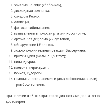
эритема на лице («бабочка»),
дискоидная волчанка;
синдром Рейно,
алопеция,
фотосенсибилизация;
изъязвления в полости рта или носоглотке,
артрит без деформации суставов,
обнаружение LE-клеток,
ложноположительная реакция Вассермана,
протеинурия (больше 3,5 г/сут);
цилиндрурия,
плеврит, перикардит;
психоз, судороги;
гемолитическая анемия и (или) лейкопения, и (или)
тромбоцитопения.
При наличии любых 4 критериев диагноз СКВ достаточно
достоверен.