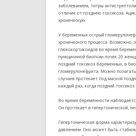
заболеванием, титры антистрептоли
отличие от позднею токсикоза. Ацик
хроническую.
У беременных острый гломерулонефри
хронического процесса. Возможно, э
глюкокортикоидов во время беремен
пункционной биопсии почек 20 женщ
поздний токсикоз беременных, в би
гломерулонефрита. Можно полагать,
случаев протекает под маской поздн
каждый раз, когда поздний токсикоз
Во время беременности наблюдаетс
Он протекает в гипертонической, н
Гипертоническая форма характериз
давлением. Оно может быть стабиль