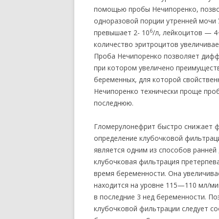
помощью пробы Нечипоренко, позво
одноразовой порции утренней мочи 
6
превышает 2- 10
/л, лейкоцитов — 4
количество эритроцитов увеличивае
Проба Нечипоренко позволяет дифф
при котором увеличено преимущест
беременных, для которой свойствен
Нечипоренко технически проще про
последнюю.
Гломерулонефрит быстро снижает фу
определение клубочковой фильтраци
является одним из способов ранней 
клубочковая фильтрация претерпев
время беременности. Она увеличивае
находится на уровне 115—110 мл/мин
в последние 3 нед беременности. П
клубочковой фильтрации следует со