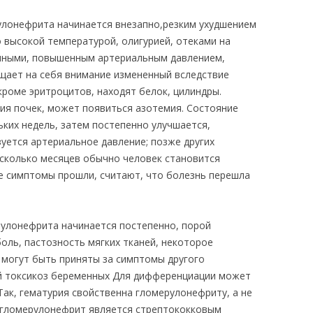
улонефрита начинается внезапно,резким ухудшением
 высокой температурой, олигурией, отеками на
енными, повышенным артериальным давлением,
щает на себя внимание измененный вследствие
кроме эритроцитов, находят белок, цилиндры.
я почек, может появиться азотемия. Состояние
ких недель, затем постепенно улучшается,
уется артериальное давление; позже других
есколько месяцев обычно человек становится
се симптомы прошли, считают, что болезнь перешла
улонефрита начинается постепенно, порой
оль, пастозность мягких тканей, некоторое
могут быть приняты за симптомы другого
ий токсикоз беременных Для дифференциации может
ак, гематурия свойственна гломерулонефриту, а не
 гломерулонефрит является стрептококковым