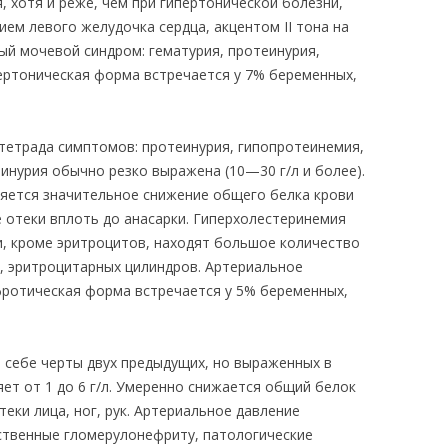
 хотя и реже, чем при гипертонической болезни,
ием левого желудочка сердца, акцентом II тона на
ый мочевой синдром: гематурия, протеинурия,
пертоническая форма встречается у 7% беременных,
етрада симптомов: протеинурия, гипопротеинемия,
инурия обычно резко выражена (10—30 г/л и более).
вляется значительное снижение общего белка крови
е отеки вплоть до анасарки. Гиперхолестеринемия
и, кроме эритроцитов, находят большое количество
х, эритроцитарных цилиндров. Артериальное
ротическая форма встречается у 5% беременных,
 себе черты двух предыдущих, но выраженных в
ет от 1 до 6 г/л. Умеренно снижается общий белок
теки лица, ног, рук. Артериальное давление
ственные гломерулонефриту, патологические