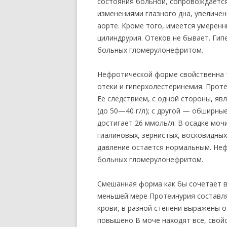
состояния больной, сопровождается,
изменениями глазного дна, увеличен
аорте. Кроме того, имеется умеренн
цилиндрурия. Отеков не бывает. Ги
больных гломерулонефритом.
Нефротической форме свойственна т
отеки и гиперхолестеринемия. Проте
Ее следствием, с одной стороны, я
(до 50—40 г/л); с другой — обширны
достигает 26 ммоль/л. В осадке моч
гиалиновых, зернистых, восковидны
давление остается нормальным. Неф
больных гломерулонефритом.
Смешанная форма как бы сочетает в
меньшей мере Протеинурия составля
крови, в разной степени выражены о
повышено В моче находят все, свой