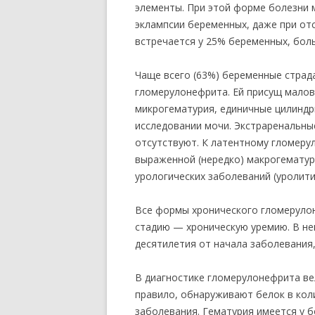
элементы. При этой форме болезни 
эклампсии беременных, даже при от
встречается у 25% беременных, бол
Чаще всего (63%) беременные стра
гломерулонефрита. Ей присущ мало
микрогематурия, единичные цилиндр
исследовании мочи. Экстраренальные
отсутствуют. К латентному гломеру
выраженной (нередко) макрогемату
урологических заболеваний (уролитиа
Все формы хронического гломеруло
стадию — хроническую уремию. В не
десятилетия от начала заболевания,
В диагностике гломерулонефрита ве
правило, обнаруживают белок в коли
заболевания. Гематурия имеется у 