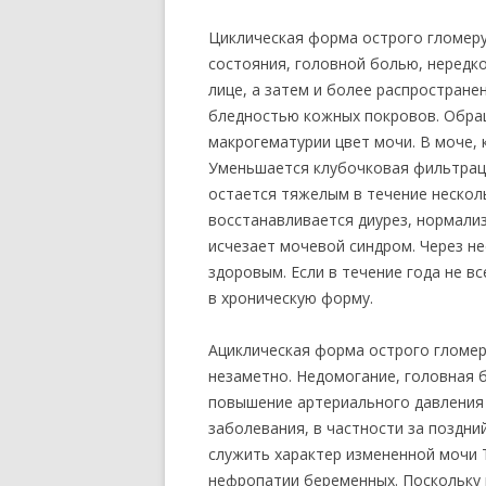
Циклическая форма острого гломер
состояния, головной болью, нередко
лице, а затем и более распростран
бледностью кожных покровов. Обра
макрогематурии цвет мочи. В моче, 
Уменьшается клубочковая фильтраци
остается тяжелым в течение несколь
восстанавливается диурез, нормализ
исчезает мочевой синдром. Через н
здоровым. Если в течение года не в
в хроническую форму.
Ациклическая форма острого гломер
незаметно. Недомогание, головная б
повышение артериального давления 
заболевания, в частности за поздн
служить характер измененной мочи Т
нефропатии беременных. Поскольку