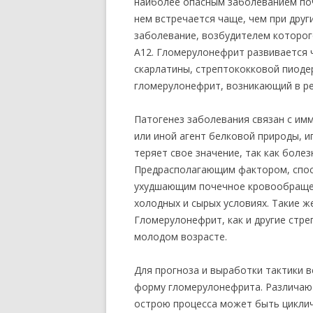
наиболее опасным заболеванием поч
нем встречается чаще, чем при дру
заболевание, возбудителем которог
А12. Гломерулонефрит развивается 
скарлатины, стрептококковой пиод
гломерулонефрит, возникающий в ре
Патогенез заболевания связан с им
или иной агент белковой природы, и
теряет свое значение, так как боле
Предрасполагающим фактором, спо
ухудшающим почечное кровообращен
холодных и сырых условиях. Такие ж
Гломерулонефрит, как и другие стр
молодом возрасте.
Для прогноза и выработки тактики 
форму гломерулонефрита. Различают
острою процесса может быть циклич