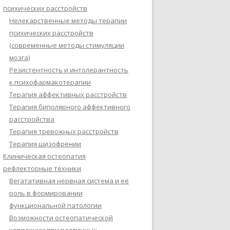
психических расстройств
Нелекарственные методы терапии
психических расстройств
(современные методы стимуляции
мозга)
Резистентность и интолерантность
к психофармакотерапии
Терапия аффективных расстройств
Терапия биполярного аффективного
расстройства
Терапия тревожных расстройств
Терапия шизофрении
Клиническая остеопатия
рефлекторные техники
Вегатативная нервная система и её
роль в формировании
функциональной патологии
Возможности остеопатической