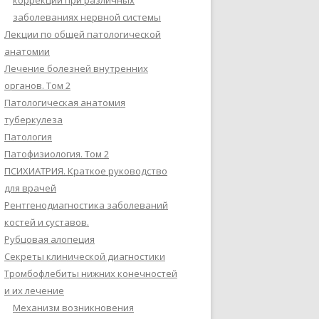
коррекции при различных
заболеваниях нервной системы
Лекции по общей патологической
анатомии
Лечение болезней внутренних
органов. Том 2
Патологическая анатомия
туберкулеза
Патология
Патофизиология. Том 2
ПСИХИАТРИЯ. Краткое руководство
для врачей
Рентгенодиагностика заболеваний
костей и суставов.
Рубцовая алопеция
Секреты клинической диагностики
Тромбофлебиты нижних конечностей
и их лечение
Механизм возникновения