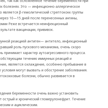
ек, так как осложненное течение беременности при
гих болезнях. Это — инфекционно-аллергическое
о является β-гемолитический стрептококк группы
через 10—15 дней после перенесенных ангины,
ермии Реже встречается неинфекционный
зультате вакцинации, прививок.
мунной реакцией антиген— антитело, инфекционный
гравший роль пускового механизма, очень скоро
знь принимает характер аутоагрессивного процесса.
собствующим течению иммунных реакций и
ие, является охлаждение, особенно пребывание в
е условия могут вызвать и обострение заболевания.
ептококковые болезни, обычно развивается в
ведения беременности очень важно установить
 острый и хронический гломерулонефрит. Течение
еским и ациклическим.