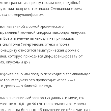
может развиться приступ эклампсии, подобный
сутствии позднего токсикоза. Смешанная форма
ьных гломерулонефритом.
дают латентной формой хронического
выраженный мочевой синдром: микропротеинурия,
ы Все эти элементы находят не при каждом
 симптомы (гипертензия, отеки и проч.)
лонефриту относится гематурическая форма с
рией, которую приходится дифференцировать от
з, опухоль и др.).
нефрита рано или поздно переходят в терминальную
которых случаях это происходит через 2—3
 в других — в ближайшие годы.
лико значение лабораторных данных. В моче, как
честве от 0,01 до 90 г/л в зависимости от формы
большинства больных; обнаружение ее облегчается с