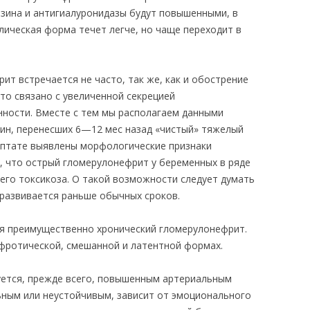
зина и антигиалуронидазы будут повышенными, в
лическая форма течет легче, но чаще переходит в
т встречается не часто, так же, как и обострение
то связано с увеличенной секрецией
ности. Вместе с тем мы располагаем данными
ин, перенесших 6—12 мес назад «чистый» тяжелый
оптате выявлены морфологические признаки
 что острый гломерулонефрит у беременных в ряде
его токсикоза. О такой возможности следует думать
 развивается раньше обычных сроков.
я преимущественно хронический гломерулонефрит.
ефротической, смешанной и латентной формах.
уется, прежде всего, повышенным артериальным
ным или неустойчивым, зависит от эмоционального