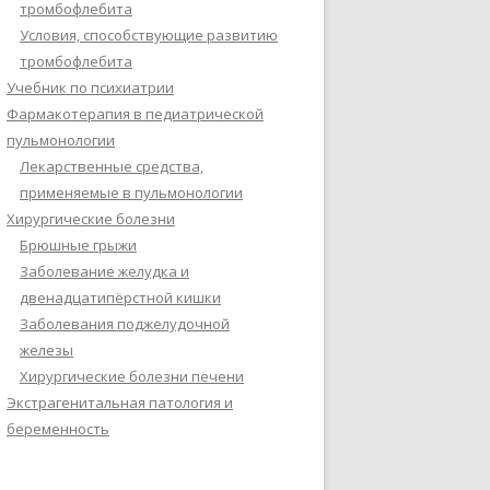
тромбофлебита
Условия, способствующие развитию
тромбофлебита
Учебник по психиатрии
Фармакотерапия в педиатрической
пульмонологии
Лекарственные средства,
применяемые в пульмонологии
Хирургические болезни
Брюшные грыжи
Заболевание желудка и
двенадцатипёрстной кишки
Заболевания поджелудочной
железы
Хирургические болезни печени
Экстрагенитальная патология и
беременность