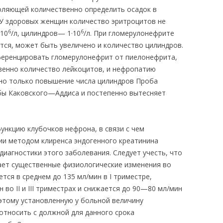
ляющей количественно определить осадок в
У здоровых женщин количество эритроцитов не
6
6
·10
/л, цилиндров— 1·10
/л. При гломерулонефрите
тся, может быть увеличено и количество цилиндров.
еренцировать гломерулонефрит от пиелонефрита,
венно количество лейкоцитов, и нефропатию
но только повышение числа цилиндров Проба
бы Каковского—Аддиса и постепенно вытесняет
нкцию клубочков нефрона, в связи с чем
и методом клиренса эндогенного креатинина
диагностики этого заболевания. Следует учесть, что
ает существенные физиологические изменения во
тся в среднем до 135 мл/мин в I триместре,
 во II и III триместрах и снижается до 90—80 мл/мин
оэтому установленную у больной величину
относить с должной для данного срока