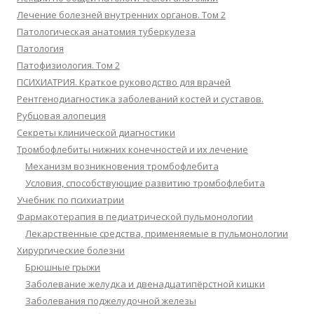
Лечение болезней внутренних органов. Том 2
Патологическая анатомия туберкулеза
Патология
Патофизиология. Том 2
ПСИХИАТРИЯ. Краткое руководство для врачей
Рентгенодиагностика заболеваний костей и суставов.
Рубцовая алопеция
Секреты клинической диагностики
Тромбофлебиты нижних конечностей и их лечение
Механизм возникновения тромбофлебита
Условия, способствующие развитию тромбофлебита
Учебник по психиатрии
Фармакотерапия в педиатрической пульмонологии
Лекарственные средства, применяемые в пульмонологии
Хирургические болезни
Брюшные грыжи
Заболевание желудка и двенадцатипёрстной кишки
Заболевания поджелудочной железы