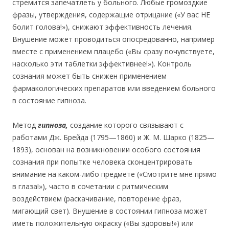
стремится запечатлеть у больного. Любые громоздкие
фразы, утверждения, содержащие отрицание («У вас НЕ
болит голова!»), снижают эффективность лечения.
Внушение может проводиться опосредованно, например
вместе с применением плацебо («Вы сразу почувствуете,
насколько эти таблетки эффективнее!»). Контроль
сознания может быть снижен применением
фармакологических препаратов или введением больного
в состояние гипноза.
Метод
гипноза,
создание которого связывают с
работами Дж. Брейда (1795—1860) и Ж. М. Шарко (1825—
1893), основан на возникновении особого состояния
сознания при попытке человека сконцентрировать
внимание на каком-либо предмете («Смотрите мне прямо
в глаза!»), часто в сочетании с ритмическим
воздействием (раскачивание, повторение фраз,
мигающий свет). Внушение в состоянии гипноза может
иметь положительную окраску («Вы здоровы!») или