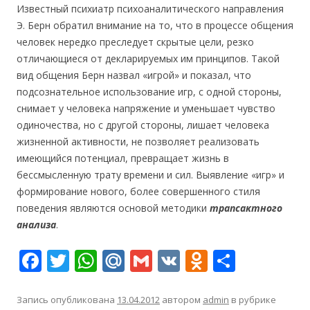
Известный психиатр психоаналитического направления
Э. Берн обратил внимание на то, что в процессе общения
человек нередко преследует скрытые цели, резко
отличающиеся от декларируемых им принципов. Такой
вид общения Берн назвал «игрой» и показал, что
подсознательное использование игр, с одной стороны,
снимает у человека напряжение и уменьшает чувство
одиночества, но с другой стороны, лишает человека
жизненной активности, не позволяет реализовать
имеющийся потенциал, превращает жизнь в
бессмысленную трату времени и сил. Выявление «игр» и
формирование нового, более совершенного стиля
поведения являются основой методики
трапсактного
анализа
.
F
T
W
M
G
V
O
О
ac
w
h
ai
m
K
d
т
e
itt
at
l.
ai
n
п
Запись опубликована
13.04.2012
автором
admin
в рубрике