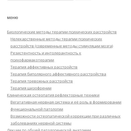
МЕНЮ
Биологические методы терапии психических расстройств
Нелекарственные методы терапии психических
расстройств (современные методы стимуляции мозга)
Резистентность и интолерантность к
психофармакотерапии
Терапия аффективных расстройств
Терапия биполярного аффективного расстройства
Терапия тревожных расстройств
Терапия шизофрении
Клиническая остеопатия рефлекторные техники
Вегатативная нервная система и её роль в формировании
функциональной патологии
Возможности остеопатической коррекции при различных
заболеваниях нервной системы
Лекции по общей патологической анатомии