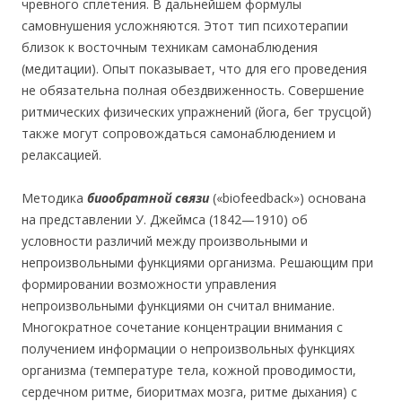
чревного сплетения. В дальнейшем формулы
самовнушения усложняются. Этот тип психотерапии
близок к восточным техникам самонаблюдения
(медитации). Опыт показывает, что для его проведения
не обязательна полная обездвиженность. Совершение
ритмических физических упражнений (йога, бег трусцой)
также могут сопровождаться самонаблюдением и
релаксацией.
Методика
биообратной связи
(«biofeedback») основана
на представлении У. Джеймса (1842—1910) об
условности различий между произвольными и
непроизвольными функциями организма. Решающим при
формировании возможности управления
непроизвольными функциями он считал внимание.
Многократное сочетание концентрации внимания с
получением информации о непроизвольных функциях
организма (температуре тела, кожной проводимости,
сердечном ритме, биоритмах мозга, ритме дыхания) с