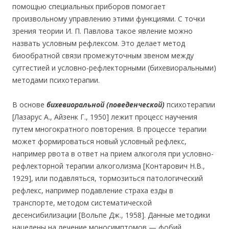
помощью специальных приборов помогает
произвольному управлению этими функциями. С точки
зрения теории И. П. Павлова такое явление можно
назвать условным рефлексом. Это делает метод
биообратной связи промежуточным звеном между
суггестией и условно-рефлекторными (бихевиоральными)
методами психотерапии.
В основе
бихевиоральной (поведенческой)
психотерапии
[Лазарус А., Айзенк Г., 1950] лежит процесс научения
путем многократного повторения. В процессе терапии
может формироваться новый условный рефлекс,
например рвота в ответ на прием алкоголя при условно-
рефлекторной терапии алкоголизма [Контарович Н.В.,
1929], или подавляться, тормозиться патологический
рефлекс, например подавление страха езды в
транспорте, методом систематической
десенсибилизации [Вольпе Дж., 1958]. Данные методики
нацелены на лечение моносимптомов — фобий,