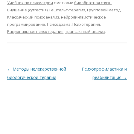
Учебник по психиатрии
с метками
биообратная связь
,
b
er
s
R
l
o
р
Внушение (суггестия)
,
Гештальт-терапия
,
Групповой метод
,
o
A
u
kl
а
Классический психоанализ
,
нейролингвистическое
o
p
as
в
программирование
,
Психодрама
,
Психотерапия
,
Рациональная психотерапия
,
трапсактный анализ
.
k
p
s
и
ni
т
ki
ь
Навигация
←
Методы нелекарственной
Психопрофилактика и
по
биологической терапии
реабилитация
→
записям