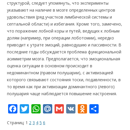
структурой, следует упомянуть, что эксперименты
указывают на наличие в мозге определенных центров
удовольствия (ряд участков лимбической системы и
септальной области) и избегания. Кроме того, замечено,
что поражение лобной коры и путей, ведущих к лобным
долям (например, при операции лоботомии), нередко
приводит к утрате эмоций, равнодушию и пассивности. В
последние годы обсуждается проблема функциональной
асимметрии мозга. Предполагается, что эмоциональная
оценка ситуации в основном происходит в
недоминантном (правом полушарии), с активизацией
которого связывают состояния тоски, подавленности, в
то время как при активизации доминантного (левого)
полушария чаще наблюдается повышение настроения.
F
T
W
M
G
V
O
О
ac
w
h
ai
m
K
d
т
Страниц:
1
2
3
4
5
6
e
itt
at
l.
ai
n
п