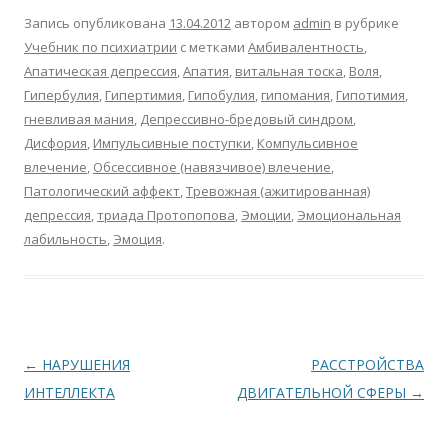
b
er
s
R
l
o
р
Запись опубликована
13.04.2012
автором
admin
в рубрике
o
A
u
kl
а
Учебник по психиатрии
с метками
Амбивалентность
,
Апатическая депрессия
,
Апатия
,
витальная тоска
,
Воля
,
o
p
as
в
Гипербулия
,
Гипертимия
,
Гипобулия
,
гипомания
,
Гипотимия
,
k
p
s
и
гневливая мания
,
Депрессивно-бредовый синдром
,
ni
т
Дисфория
,
Импульсивные поступки
,
Компульсивное
влечение
,
Обсессивное (навязчивое) влечение
,
ki
ь
Патологический аффект
,
Тревожная (ажитированная)
депрессия
,
триада Протопопова
,
Эмоции
,
Эмоциональная
лабильность
,
Эмоция
.
Навигация
←
НАРУШЕНИЯ
РАССТРОЙСТВА
по
ИНТЕЛЛЕКТА
ДВИГАТЕЛЬНОЙ СФЕРЫ
→
записям