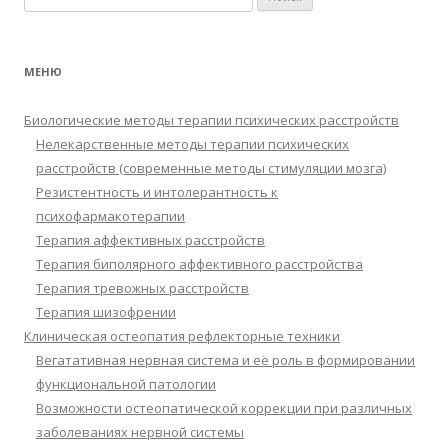
МЕНЮ
Биологические методы терапии психических расстройств
Нелекарственные методы терапии психических
расстройств (современные методы стимуляции мозга)
Резистентность и интолерантность к
психофармакотерапии
Терапия аффективных расстройств
Терапия биполярного аффективного расстройства
Терапия тревожных расстройств
Терапия шизофрении
Клиническая остеопатия рефлекторные техники
Вегатативная нервная система и её роль в формировании
функциональной патологии
Возможности остеопатической коррекции при различных
заболеваниях нервной системы