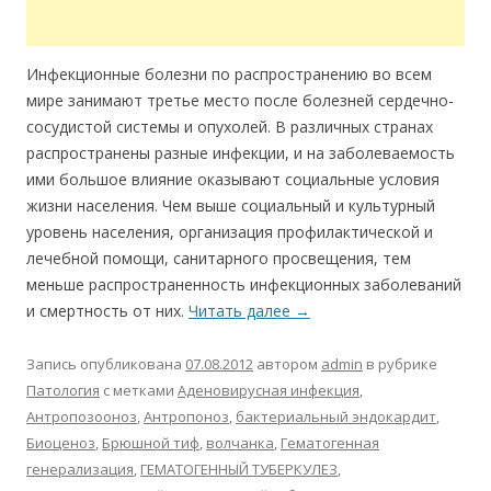
Инфекционные болезни по распространению во всем
мире занимают третье место после болезней сердечно-
сосудистой системы и опухолей. В различных странах
распространены разные инфекции, и на заболеваемость
ими большое влияние оказывают социальные условия
жизни населения. Чем выше социальный и культурный
уровень населения, организация профилактической и
лечебной помощи, санитарного просвещения, тем
меньше распространенность инфекционных заболеваний
и смертность от них.
Читать далее
→
Запись опубликована
07.08.2012
автором
admin
в рубрике
Патология
с метками
Аденовирусная инфекция
,
Антропозооноз
,
Антропоноз
,
бактериальный эндокардит
,
Биоценоз
,
Брюшной тиф
,
волчанка
,
Гематогенная
генерализация
,
ГЕМАТОГЕННЫЙ ТУБЕРКУЛЕЗ
,