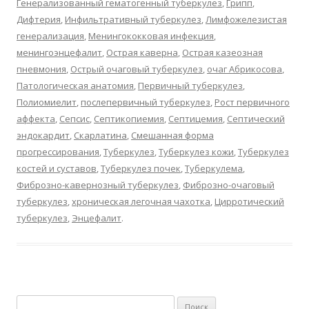
Генерализованный гематогенный туберкулез
,
Грипп
,
Дифтерия
,
Инфильтративный туберкулез
,
Лимфожелезистая
генерализация
,
Менингококковая инфекция
,
менингоэнцефалит
,
Острая каверна
,
Острая казеозная
пневмония
,
Острый очаговый туберкулез
,
очаг Абрикосова
,
Патологическая анатомия
,
Первичный туберкулез
,
Полиомиелит
,
послепервичный туберкулез
,
Рост первичного
аффекта
,
Сепсис
,
Септикопиемия
,
Септицемия
,
Септический
эндокардит
,
Скарлатина
,
Смешанная форма
прогрессирования
,
Туберкулез
,
Туберкулез кожи
,
Туберкулез
костей и суставов
,
Туберкулез почек
,
Туберкулема
,
Фиброзно-кавернозный туберкулез
,
Фиброзно-очаговый
туберкулез
,
хроническая легочная чахотка
,
Цирротический
туберкулез
,
Энцефалит
.
Найти: