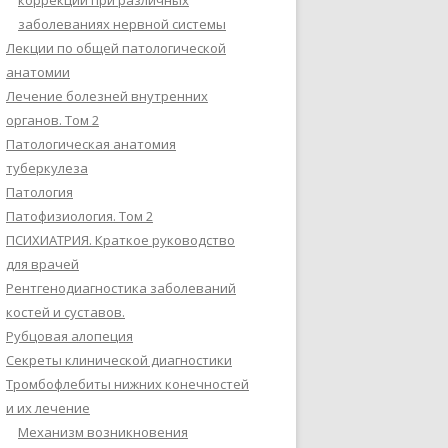
коррекции при различных
заболеваниях нервной системы
Лекции по общей патологической
анатомии
Лечение болезней внутренних
органов. Том 2
Патологическая анатомия
туберкулеза
Патология
Патофизиология. Том 2
ПСИХИАТРИЯ. Краткое руководство
для врачей
Рентгенодиагностика заболеваний
костей и суставов.
Рубцовая алопеция
Секреты клинической диагностики
Тромбофлебиты нижних конечностей
и их лечение
Механизм возникновения