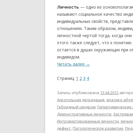
Личность
— одно из основополагаю
называют социальное качество инди
индивидуальных свойств, представл
отношениях. Таким образом, индиви
личностной чертой тогда, когда они
этого также следует, что к понятию
остается в душах окружающих при о
индивидом.
Читать далее
→
Страниц:
1
2
3
4
Запись опубликована
13.04.2012
автор
Алкогольная деградация
,
апатико-абул
Гебоидный синдром
,
Гипертимические 
Демонстративные личности
,
Застрева
Интровертированные личности
,
лично
дефект
,
Патологическое развитие
,
Пед