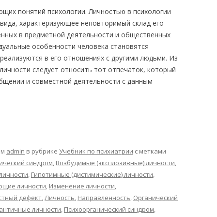
щих понятий психологии. Личностью в психологии
вида, характеризующее неповторимый склад его
енных в предметной деятельности и общественных
дуальные особенности человека становятся
 реализуются в его отношениях с другими людьми. Из
 личности следует относить тот отпечаток, который
бщении и совместной деятельности с данным
ом
admin
в рубрике
Учебник по психиатрии
с метками
ический синдром
,
Возбудимые (эксплозивные) личности
,
личности
,
Гипотимные (дистимические) личности
,
ющие личности
,
Изменение личности
,
стный дефект
,
Личность
,
Направленность
,
Органический
античные личности
,
Психоорганический синдром
,