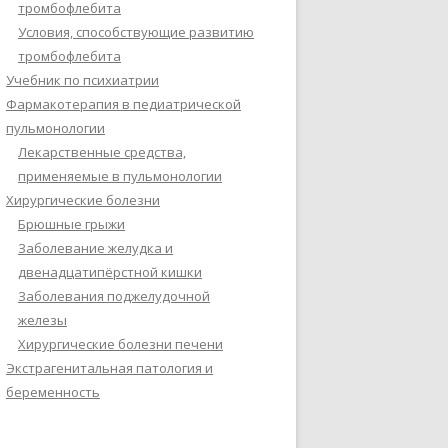
тромбофлебита
Условия, способствующие развитию
тромбофлебита
Учебник по психиатрии
Фармакотерапия в педиатрической
пульмонологии
Лекарственные средства,
применяемые в пульмонологии
Хирургические болезни
Брюшные грыжи
Заболевание желудка и
двенадцатипёрстной кишки
Заболевания поджелудочной
железы
Хирургические болезни печени
Экстрагенитальная патология и
беременность