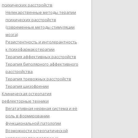
психических расстройств
Нелекарственные методы терапии
психических расстройств
(современные методы стимуляции
мозга)
Резистентность и интолерантность
к психофармакотерапии
Терапия аффективных расстройств
Терапия биполярного аффективного
расстройства
Терапия тревожных расстройств
Терапия шизофрении
Клиническая остеопатия
рефлекторные техники
Вегатативная нервная система и её
роль в формировании
функциональной патологии
Возможности остеопатической