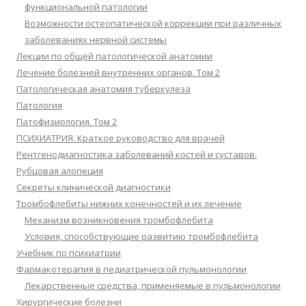
функциональной патологии
Возможности остеопатической коррекции при различных
заболеваниях нервной системы
Лекции по общей патологической анатомии
Лечение болезней внутренних органов. Том 2
Патологическая анатомия туберкулеза
Патология
Патофизиология. Том 2
ПСИХИАТРИЯ. Краткое руководство для врачей
Рентгенодиагностика заболеваний костей и суставов.
Рубцовая алопеция
Секреты клинической диагностики
Тромбофлебиты нижних конечностей и их лечение
Механизм возникновения тромбофлебита
Условия, способствующие развитию тромбофлебита
Учебник по психиатрии
Фармакотерапия в педиатрической пульмонологии
Лекарственные средства, применяемые в пульмонологии
Хирургические болезни