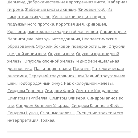
Дермоид
,
Доброкачественная врожденная киста
,
Жаберная
гигрома
,
Жаберные кисты и свищи
,
Жировой горб
,
Из
лимфатических узлов
,
Кисты и свищи щитовидно-
подъязычного протока
,
Короткая шея
,
Кривошея
,
Крыловидные кожные складки в области шеи
,
Лариигоцеле
,
Ларингоцеле
,
Методы исследования
,
Неопластические
образования
,
Опухоли боковой поверхности шеи
,
Опухоли
средней линии шеи
,
Опухоли шеи
,
Опухоли щитовидной
железы
,
Опухоль слюнной железы и дифференциальная
диагностика
,
Пальпация трахеи
,
Паротит
,
Патологическая
анатомия
,
Передний треугольник шеи Задний треугольник
шеи
,
Подбородочный синус
,
Рак околоушной железы
,
Сиидром Тернера
,
Сиидром Фрей
,
Симптом Кардарелли
,
Симптом Кэмпбелла
,
Симптом Оливера
,
Синдром апноэ во
сне
,
Синдром Бонневи-Ульриха
,
Синдром Клиппеля-Фейля
,
Синдром Нунан
,
Слюнные железы
,
Смещение трахеи и его
интерпретация
,
Трахея
.