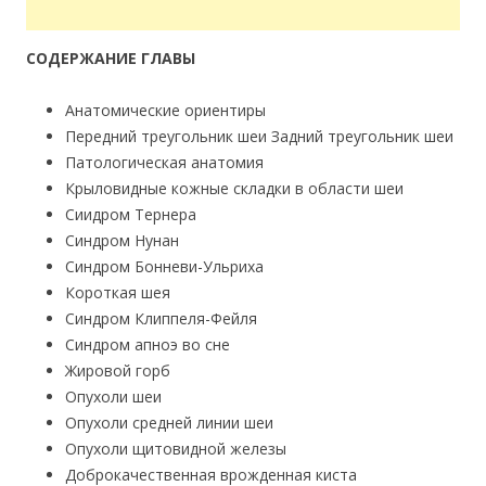
СОДЕРЖАНИЕ ГЛАВЫ
Анатомические ориентиры
Передний треугольник шеи Задний треугольник шеи
Патологическая анатомия
Крыловидные кожные складки в области шеи
Сиидром Тернера
Синдром Нунан
Синдром Бонневи-Ульриха
Короткая шея
Синдром Клиппеля-Фейля
Синдром апноэ во сне
Жировой горб
Опухоли шеи
Опухоли средней линии шеи
Опухоли щитовидной железы
Доброкачественная врожденная киста