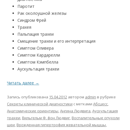
Паротит
Рак околоушной железы
Синдром Фрей
Трахея
Пальпация трахеи
Смещение трахеи и его интерпретация
Симптом Оливера
Симптом Кардарелли
Симптом Кэмпбелла
Аускультация трахеи
Читать далее
→
Запись опубликована
15.04.2012
автором
admin
в рубрике
Секреты клинической диагностики
с метками
Абсцесс
,
Анатомические ориентиры
,
Ангина Людвига
,
Аускультация
трахеи
,
Вильгельм Ф. фон Людвиг
,
Воспалительные опухоли
шеи
,
Врожденная гипертрофия жевательной мышцы
,