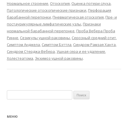
Нормальное строение
,
Отоскопия
,
Оценка потери слуха
,
Патологические отоскопические признаки
,
Перфорация
барабанной перепонки
,
Пневматическая отоскопия
,
Пре- и
постаурикулярные лимфатические узлы
,
Признаки
нормальной барабанной перепонке
,
Проба Вебера Проба
Ринне
,
Сезикулы ушной раковины
,
Серозный средний отит
,
Симптом Анджела
,
Симптом Бэттла
,
Синдром Рамзая Ханта
,
Синдром Стерджа-Вебера
,
Ушная сера и ее удаление
,
Холестеатома
,
Экхимоз ушной раковины
.
Найти:
МЕНЮ