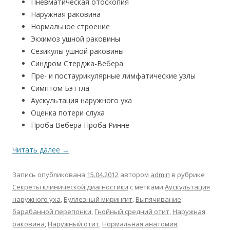
Пневматическая отоскопия
Наружная раковина
Нормальное строение
Экхимоз ушной раковины
Сезикулы ушной раковины
Синдром Стерджа-Вебера
Пре- и постаурикулярные лимфатические узлы
Симптом Бэттла
Аускультация наружного уха
Оценка потери слуха
Проба Вебера Проба Ринне
Читать далее
→
Запись опубликована
15.04.2012
автором
admin
в рубрике
Секреты клинической диагностики
с метками
Аускультация
наружного уха
,
Буллезный мирингит
,
Выпячивание
барабанной перепонки
,
Гнойный средний отит
,
Наружная
раковина
,
Наружный отит
,
Нормальная анатомия
,