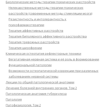
Биологические методы терапии психических расстройств
Нелекарственные методы терапии психических
расстройств (современные методы стимуляции мозга)
Резистентность и интолерантность к
психофармакотерапии
Терапия аффективных расстройств
Терапия биполярного аффективного расстройства
Терапия тревожных расстройств
Терапия шизофрении
Клиническая остеопатия рефлекторные техники
Вегатативная нервная система и её роль в формировании
функциональной патологии
Возможности остеопатической коррекции при различных
заболеваниях нервной системы
Лекции по общей патологической анатомии
Лечение болезней внутренних органов. Том 2
Патологическая анатомия туберкулеза
Патология
Патофизиология. Том 2