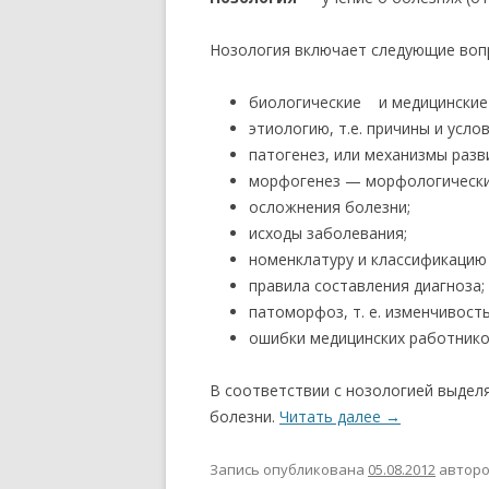
Нозология включает следующие воп
биологические и медицинские
этиологию, т.е. причины и усло
патогенез, или механизмы разв
морфогенез — морфологические
осложнения болезни;
исходы заболевания;
номенклатуру и классификацию
правила составления диагноза;
патоморфоз, т. е. изменчивост
ошибки медицинских работнико
В соответствии с нозологией выдел
болезни.
Читать далее
→
Запись опубликована
05.08.2012
автор