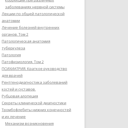
коррекции при различных
заболеваниях нервной системы
Лекции по общей патологической
анатомии
Лечение болезней внутренних
органов. Том 2
Патологическая анатомия
туберкулеза
Патология
Патофизиология. Том 2
ПСИХИАТРИЯ. Краткое руководство
для врачей
Рентгенодиагностика заболеваний
костей и суставов.
Рубцовая алопеция
Секреты клинической диагностики
Тромбофлебиты нижних конечностей
и их лечение
Механизм возникновения