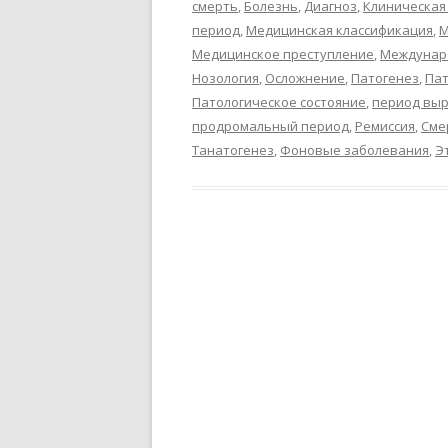
смерть
,
Болезнь
,
Диагноз
,
Клиническая
период
,
Медицинская классификация
,
М
Медицинское преступление
,
Междунаро
Нозология
,
Осложнение
,
Патогенез
,
Пат
Патологическое состояние
,
период вы
продромальный период
,
Ремиссия
,
Сме
Танатогенез
,
Фоновые заболевания
,
Э