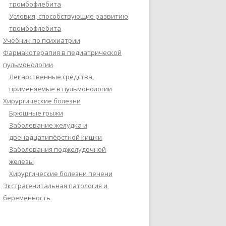
тромбофлебита
Условия, способствующие развитию
тромбофлебита
Учебник по психиатрии
Фармакотерапия в педиатрической
пульмонологии
Лекарственные средства,
применяемые в пульмонологии
Хирургические болезни
Брюшные грыжи
Заболевание желудка и
двенадцатипёрстной кишки
Заболевания поджелудочной
железы
Хирургические болезни печени
Экстрагенитальная патология и
беременность