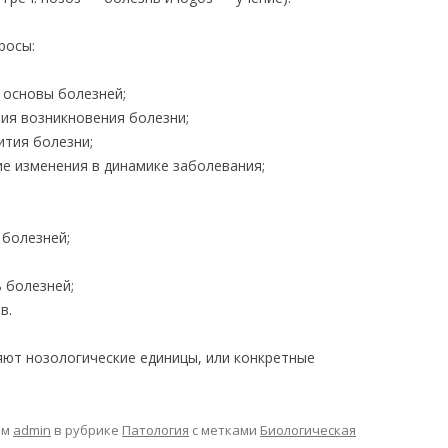
росы:
 основы болезней;
вия возникновения болезни;
ития болезни;
 изменения в динамике заболевания;
 болезней;
ь болезней;
в.
яют нозологические единицы, или конкретные
ом
admin
в рубрике
Патология
с метками
Биологическая