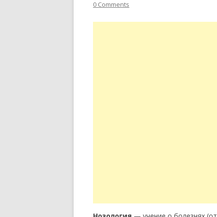
0 Comments
Нозология
— учение о болезнях (от 