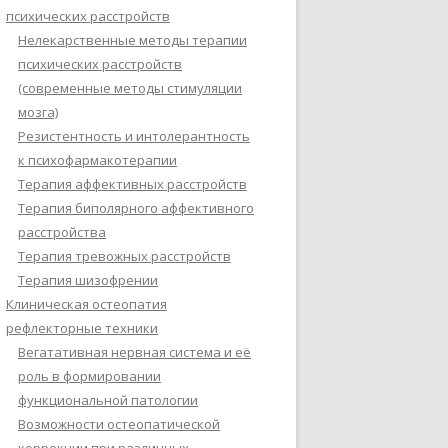
психических расстройств
Нелекарственные методы терапии
психических расстройств
(современные методы стимуляции
мозга)
Резистентность и интолерантность
к психофармакотерапии
Терапия аффективных расстройств
Терапия биполярного аффективного
расстройства
Терапия тревожных расстройств
Терапия шизофрении
Клиническая остеопатия
рефлекторные техники
Вегатативная нервная система и её
роль в формировании
функциональной патологии
Возможности остеопатической