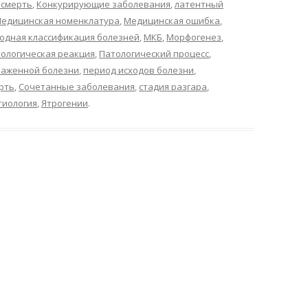
 смерть
,
Конкурирующие заболевания
,
латентный
едицинская номенклатура
,
Медицинская ошибка
,
дная классификация болезней
,
МКБ
,
Морфогенез
,
ологическая реакция
,
Патологический процесс
,
раженной болезни
,
период исходов болезни
,
рть
,
Сочетанные заболевания
,
стадия разгара
,
тиология
,
Ятрогении
.