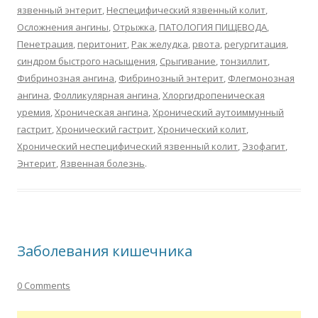
язвенный энтерит
,
Неспецифический язвенный колит
,
Осложнения ангины
,
Отрыжка
,
ПАТОЛОГИЯ ПИЩЕВОДА
,
Пенетрация
,
перитонит
,
Рак желудка
,
рвота
,
регургитация
,
синдром быстрого насыщения
,
Срыгивание
,
тонзиллит
,
Фибринозная ангина
,
Фибринозный энтерит
,
Флегмонозная
ангина
,
Фолликулярная ангина
,
Хлоргидропеническая
уремия
,
Хроническая ангина
,
Хронический аутоиммунный
гастрит
,
Хронический гастрит
,
Хронический колит
,
Хронический неспецифический язвенный колит
,
Эзофагит
,
Энтерит
,
Язвенная болезнь
.
Заболевания кишечника
0 Comments