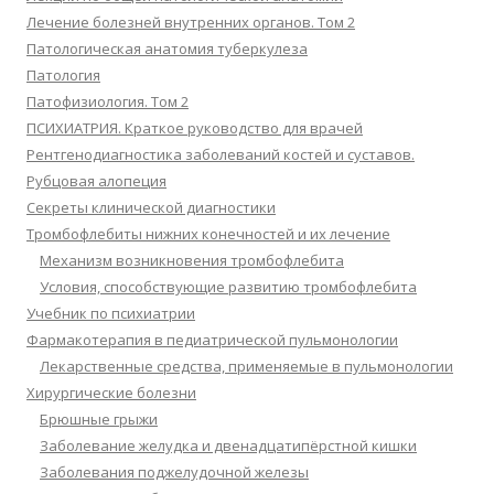
Лечение болезней внутренних органов. Том 2
Патологическая анатомия туберкулеза
Патология
Патофизиология. Том 2
ПСИХИАТРИЯ. Краткое руководство для врачей
Рентгенодиагностика заболеваний костей и суставов.
Рубцовая алопеция
Секреты клинической диагностики
Тромбофлебиты нижних конечностей и их лечение
Механизм возникновения тромбофлебита
Условия, способствующие развитию тромбофлебита
Учебник по психиатрии
Фармакотерапия в педиатрической пульмонологии
Лекарственные средства, применяемые в пульмонологии
Хирургические болезни
Брюшные грыжи
Заболевание желудка и двенадцатипёрстной кишки
Заболевания поджелудочной железы