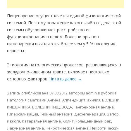
Пищеварение осуществляется единой физиологической
системой. Поэтому поражение какого-либо отдела этой
системы обусловливает расстройство ее
функционирования в целом. Болезни органов
пищеварения выявляются более чем у 5 % населения
планеты.
Этиология патологических процессов, развивающихся в
желудочно-кишечном тракте, включает несколько
основных факторов.
Читать далее
→
Запись опубликована
07.08.2012
автором
admin
в рубрике
Патология
с метками
Ангина
,
Аппендицит
,
ахилия
,
БОЛЕЗНИ
КИШЕЧНИКА
,
БОЛЕЗНИ ПИЩЕВОДА
,
Гангренозная ангина
,
Гиперсаливация
,
Гнойный энтерит
,
дисрегенерация
,
Запор
,
изжога
,
Катаральная ангина
,
Колит
,
кольцевидный рак
,
Лакунарная ангина
,
Некротическая ангина
,
Некротически-