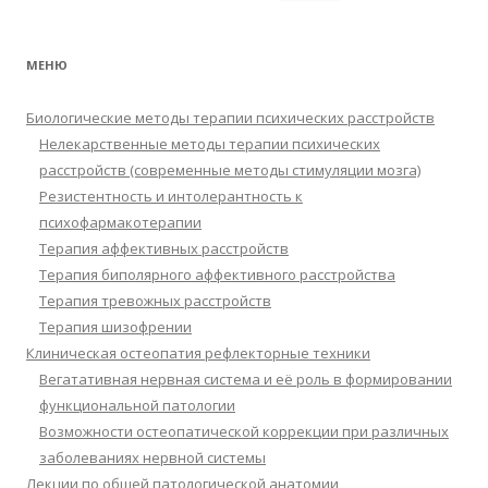
МЕНЮ
Биологические методы терапии психических расстройств
Нелекарственные методы терапии психических
расстройств (современные методы стимуляции мозга)
Резистентность и интолерантность к
психофармакотерапии
Терапия аффективных расстройств
Терапия биполярного аффективного расстройства
Терапия тревожных расстройств
Терапия шизофрении
Клиническая остеопатия рефлекторные техники
Вегатативная нервная система и её роль в формировании
функциональной патологии
Возможности остеопатической коррекции при различных
заболеваниях нервной системы
Лекции по общей патологической анатомии